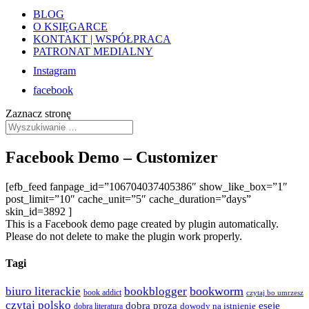
BLOG
O KSIĘGARCE
KONTAKT | WSPÓŁPRACA
PATRONAT MEDIALNY
Instagram
facebook
Zaznacz stronę
Facebook Demo – Customizer
[efb_feed fanpage_id=”106704037405386″ show_like_box=”1″
post_limit=”10″ cache_unit=”5″ cache_duration=”days”
skin_id=3892 ]
This is a Facebook demo page created by plugin automatically.
Please do not delete to make the plugin work properly.
Tagi
bookworm
biuro literackie
bookblogger
book addict
czytaj bo umrzesz
czytaj polsko
dobra proza
eseje
dowody na istnienie
dobra literatura