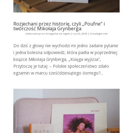
Rozjechani przez historię, czyli „Poufne” i
twórczość Mikołaja Grynberga
utworzone przez
Księgarka na regale
|
cze 22, 2020
|
Uncategorized
Do dziś z głowy nie wychodzi mi jedno zadane pytanie
i jedna bolesna odpowiedź, która padła w poprzedniej
książce Mikołaja Grynberga, „Księga wyjścia”,
Przytoczę je tutaj: – Polskie społeczeństwo zdało
egzamin w marcu sześćdziesiątego ósmego?...