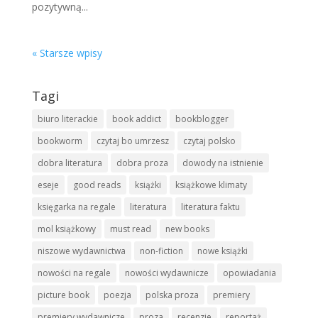
pozytywną...
« Starsze wpisy
Tagi
biuro literackie
book addict
bookblogger
bookworm
czytaj bo umrzesz
czytaj polsko
dobra literatura
dobra proza
dowody na istnienie
eseje
good reads
książki
książkowe klimaty
księgarka na regale
literatura
literatura faktu
mol książkowy
must read
new books
niszowe wydawnictwa
non-fiction
nowe książki
nowości na regale
nowości wydawnicze
opowiadania
picture book
poezja
polska proza
premiery
premiery wydawnicze
proza
recenzje
reportaż