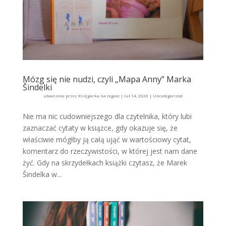
Mózg się nie nudzi, czyli „Mapa Anny” Marka
Šindelki
utworzone przez
Księgarka na regale
|
lut 14, 2020
|
Uncategorized
Nie ma nic cudowniejszego dla czytelnika, który lubi
zaznaczać cytaty w książce, gdy okazuje się, że
właściwie mógłby ją całą ująć w wartościowy cytat,
komentarz do rzeczywistości, w której jest nam dane
żyć. Gdy na skrzydełkach książki czytasz, że Marek
Šindelka w...