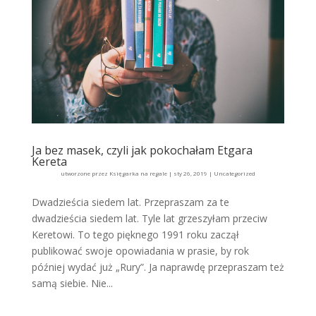
Ja bez masek, czyli jak pokochałam Etgara
Kereta
utworzone przez
Księgarka na regale
|
sty 26, 2019
|
Uncategorized
Dwadzieścia siedem lat. Przepraszam za te
dwadzieścia siedem lat. Tyle lat grzeszyłam przeciw
Keretowi. To tego pięknego 1991 roku zaczął
publikować swoje opowiadania w prasie, by rok
później wydać już „Rury”. Ja naprawdę przepraszam też
samą siebie. Nie...