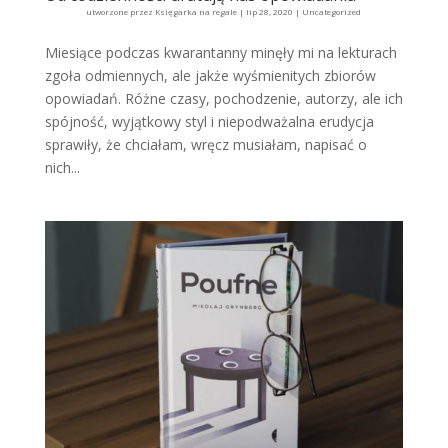
utworzone przez
Księgarka na regale
|
lip 28, 2020
|
Uncategorized
Miesiące podczas kwarantanny minęły mi na lekturach
zgoła odmiennych, ale jakże wyśmienitych zbiorów
opowiadań. Różne czasy, pochodzenie, autorzy, ale ich
spójność, wyjątkowy styl i niepodważalna erudycja
sprawiły, że chciałam, wręcz musiałam, napisać o
nich...