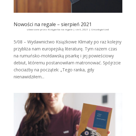
Nowości na regale – sierpień 2021
utworzone przez
Księgarka na regale
|
sie 6, 2021
|
Uncategorized
5/08 – Wydawnictwo Książkowe Klimaty po raz kolejny
przybliża nam europejską literaturę. Tym razem czas
na rumuńsko-mołdawską pisarkę i jej powieściowy
debiut, któremu postanowiłam matronować. Spójrzcie
chociażby na początek: „Tego ranka, gdy
nienawidziłem...