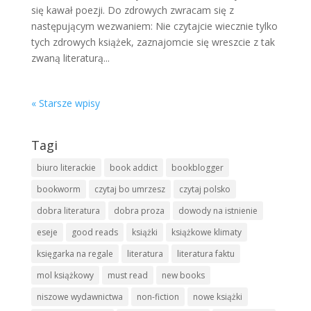
się kawał poezji. Do zdrowych zwracam się z
następującym wezwaniem: Nie czytajcie wiecznie tylko
tych zdrowych książek, zaznajomcie się wreszcie z tak
zwaną literaturą...
« Starsze wpisy
Tagi
biuro literackie
book addict
bookblogger
bookworm
czytaj bo umrzesz
czytaj polsko
dobra literatura
dobra proza
dowody na istnienie
eseje
good reads
książki
książkowe klimaty
księgarka na regale
literatura
literatura faktu
mol książkowy
must read
new books
niszowe wydawnictwa
non-fiction
nowe książki