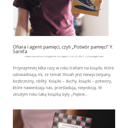
Ofiara i agent pamięci, czyli „Potwór pamięci” Y.
Sarid’a
utworzone przez
Księgarka na regale
|
lut 15, 2021
|
Uncategorized
Przynajmniej kilka razy w roku trafiam na książki, które
udowadniają mi, że temat Shoah jest niewyczerpany,
bezbrzeżny, obfity. Książki – duchy, książki – potwory,
które nawiedzają nas, prześladują, niepokoją. W
zeszłym roku taką książką były „Piękne...