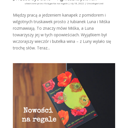
utworzone przez
Księgarka na regale
|
sty 18, 2022
|
Uncategorized
Między pracą a jedzeniem kanapek z pomidorem i
wilgotnych truskawek prosto z łubianek Luna i Miśka
rozmawiają. To znaczy mówi Miśka, a Luna
towarzyszy jej w tych opowieściach. Wyjątkiem był
wczorajszy wieczór i butelka wina – z Luny wylało się
trochę słów. Teraz...