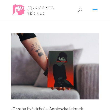
„Trzeba być cicho” – Agnieszka Jelonek