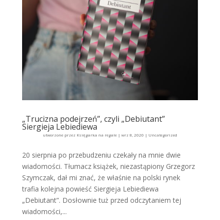
„Trucizna podejrzeń”, czyli „Debiutant”
Siergieja Lebiediewa
utworzone przez
Księgarka na regale
|
wrz 8, 2020
|
Uncategorized
20 sierpnia po przebudzeniu czekały na mnie dwie
wiadomości. Tłumacz książek, niezastąpiony Grzegorz
Szymczak, dał mi znać, że właśnie na polski rynek
trafia kolejna powieść Siergieja Lebiediewa
„Debiutant”. Dosłownie tuż przed odczytaniem tej
wiadomości,...