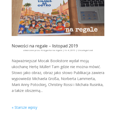
Nowości na regale – listopad 2019
utworzone przez
Księgarka na regale
|
lis 4, 2019
|
Uncategorized
Najważniejsza! Mocak Bookstore wydał moją
ukochanę Hertę Müller! Tam gdzie nie można mówić.
Słowo jako obraz, obraz jako słowo Publikacja zawiera
wypowiedzi Michaela Großa, Norberta Lammerta,
Marii Anny Potockiej, Christiny Rossi i Michała Rusinka,
a także obszerną...
« Starsze wpisy