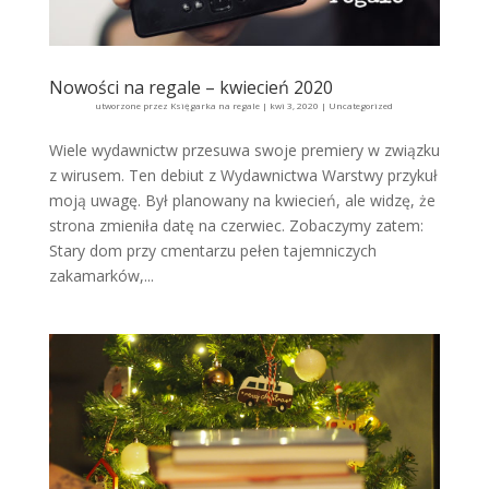
Nowości na regale – kwiecień 2020
utworzone przez
Księgarka na regale
|
kwi 3, 2020
|
Uncategorized
Wiele wydawnictw przesuwa swoje premiery w związku
z wirusem. Ten debiut z Wydawnictwa Warstwy przykuł
moją uwagę. Był planowany na kwiecień, ale widzę, że
strona zmieniła datę na czerwiec. Zobaczymy zatem:
Stary dom przy cmentarzu pełen tajemniczych
zakamarków,...