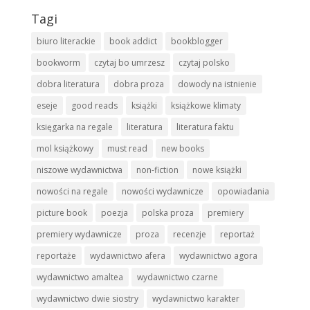
Tagi
biuro literackie
book addict
bookblogger
bookworm
czytaj bo umrzesz
czytaj polsko
dobra literatura
dobra proza
dowody na istnienie
eseje
good reads
książki
książkowe klimaty
księgarka na regale
literatura
literatura faktu
mol książkowy
must read
new books
niszowe wydawnictwa
non-fiction
nowe książki
nowości na regale
nowości wydawnicze
opowiadania
picture book
poezja
polska proza
premiery
premiery wydawnicze
proza
recenzje
reportaż
reportaże
wydawnictwo afera
wydawnictwo agora
wydawnictwo amaltea
wydawnictwo czarne
wydawnictwo dwie siostry
wydawnictwo karakter