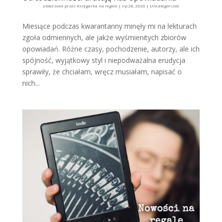
utworzone przez
Księgarka na regale
|
lip 28, 2020
|
Uncategorized
Miesiące podczas kwarantanny minęły mi na lekturach
zgoła odmiennych, ale jakże wyśmienitych zbiorów
opowiadań. Różne czasy, pochodzenie, autorzy, ale ich
spójność, wyjątkowy styl i niepodważalna erudycja
sprawiły, że chciałam, wręcz musiałam, napisać o
nich...