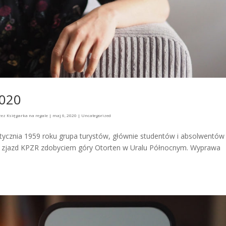
2020
zez
Księgarka na regale
|
maj 6, 2020
|
Uncategorized
stycznia 1959 roku grupa turystów, głównie studentów i absolwentów
ejny zjazd KPZR zdobyciem góry Otorten w Uralu Północnym. Wyprawa