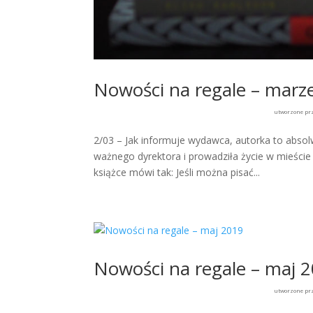
Nowości na regale – marz
utworzone pr
2/03 – Jak informuje wydawca, autorka to abso
ważnego dyrektora i prowadziła życie w mieści
książce mówi tak: Jeśli można pisać...
Nowości na regale – maj 
utworzone pr