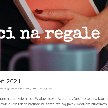
eń 2021
rzez
Księgarka na regale
|
sty 3, 2021
|
Uncategorized
am nie umknie nic od Wydawnictwa Austeria. „Ono” to teksty, które 
wiele jest takich wyznań w literaturze. Są jakby światłem rzuconym