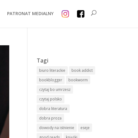
PATRONAT MEDIALNY
Tagi
biuro literackie
book addict
bookblogger
bookworm
czytaj bo umrzesz
czytaj polsko
dobra literatura
dobra proza
dowody na istnienie
eseje
good reads
książki