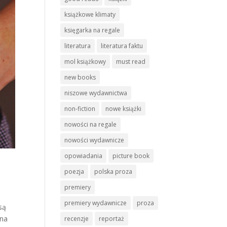
książkowe klimaty
księgarka na regale
literatura
literatura faktu
mol książkowy
must read
new books
niszowe wydawnictwa
non-fiction
nowe książki
nowości na regale
nowości wydawnicze
opowiadania
picture book
poezja
polska proza
premiery
premiery wydawnicze
proza
są
 na
recenzje
reportaż