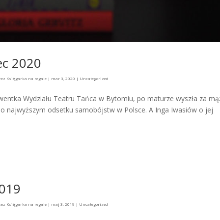
ec 2020
zez
Księgarka na regale
|
mar 3, 2020
|
Uncategorized
lwentka Wydziału Teatru Tańca w Bytomiu, po maturze wyszła za mą
e o najwyższym odsetku samobójstw w Polsce. A Inga Iwasiów o jej
2019
zez
Księgarka na regale
|
maj 3, 2019
|
Uncategorized