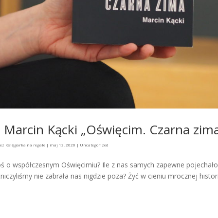
yli Marcin Kącki „Oświęcim. Czarna zima
zez
Księgarka na regale
|
maj 13, 2020
|
Uncategorized
egoś o współczesnym Oświęcimiu? Ile z nas samych zapewne pojechał
niczyliśmy nie zabrała nas nigdzie poza? Żyć w cieniu mrocznej histori