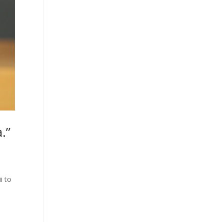
.”
o
i to