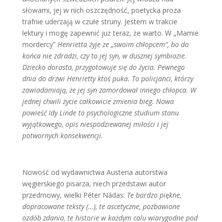
słowami, jej w nich oszczędność, poetycka proza
trafnie uderzają w czułe struny. Jestem w trakcie
lektury i mogę zapewnić już teraz, że warto. W „Mamie
mordercy”
Henrietta żyje ze „swoim chłopcem”, bo do
końca nie zdradzi, czy to jej syn, w dusznej symbiozie.
Dziecko dorasta, przygotowuje się do życia. Pewnego
dnia do drzwi Henrietty ktoś puka. To policjanci, którzy
zawiadamiają, że jej syn zamordował innego chłopca. W
jednej chwili życie całkowicie zmienia bieg. Nowa
powieść Idy Linde to psychologiczne studium stanu
wyjątkowego, opis niespodziewanej miłości i jej
potwornych konsekwencji.
Nowość od wydawnictwa Austeria autorstwa
węgierskiego pisarza, niech przedstawi autor
przedmowy, wielki Péter Nádas:
Te bardzo piękne,
dopracowane teksty (…), te ascetyczne, pozbawione
ozdób zdania, te historie w każdym calu wiarygodne pod