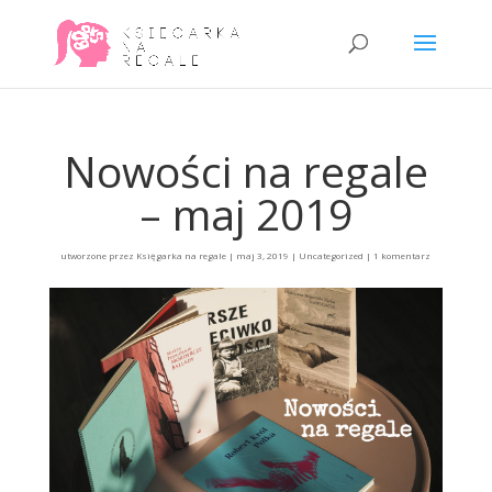
Nowości na regale
– maj 2019
utworzone przez
Księgarka na regale
|
maj 3, 2019
|
Uncategorized
|
1 komentarz