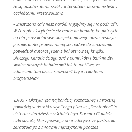
że są absolwentami szkół z internatem. Mówią: jesteśmy
ocaleńcami. Przetrwaliśmy.
– Zniszczono cały nasz naród. Nigdyśmy się nie podnieśli.
W Europie ekscytujecie się modą na Kanadę, bo patrzycie
na nią przez kolorowe skarpetki naszego nowoczesnego
premiera. Ale prawda mniej się nadaje do lajkowania –
powiedział autorce jeden z bohaterów tej książki.
Dlaczego Kanada ściąga dziś z pomników i banknotów
swoich dawnych bohaterów? Jak to możliwe, że
odbierano tam dzieci rodzicom? Czyja ręka temu
błogosławiła?
29/05 –
Okrzyknięta najbardziej rozpaczliwą i mroczną
powieścią w dorobku wybitnego pisarza, „Serotonina” to
historia czterdziestosześcioletniego Florenta-Claude’a
Labrouste’a, który pewnego dnia odkrywa, że partnerka
zdradzała go z młodymi mężczyznami podczas