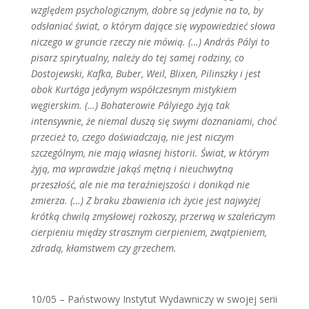
względem psychologicznym, dobre są jedynie na to, by
odsłaniać świat, o którym dające się wypowiedzieć słowa
niczego w gruncie rzeczy nie mówią. (…) ­András Pályi to
pisarz spirytualny, należy do tej samej rodziny, co
Dostojewski, Kafka, Buber, Weil, Blixen, Pilin­szky i jest
obok Kurtága jedynym współczesnym mistykiem
węgierskim. (…) Bohaterowie Pályiego żyją tak
intensywnie, że niemal duszą się swymi doznaniami, choć
przecież to, czego doświadczają, nie jest niczym
szczególnym, nie mają własnej historii. Świat, w którym
żyją, ma wprawdzie jakąś mętną i nieuchwytną
przeszłość, ale nie ma teraźniejszości i donikąd nie
zmierza. (…) Z braku zbawienia ich życie jest najwyżej
krótką chwilą zmysłowej rozkoszy, przerwą w szaleńczym
cierpieniu między strasznym cierpieniem, zwątpieniem,
zdradą, kłamstwem czy grzechem.
10/05 – Państwowy Instytut Wydawniczy w swojej serii