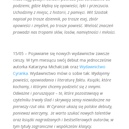
podziemi, gdzie kłębią się opowieści, lęki i przeczucia.
Uchodzimy z miejsc, z historii, z pamięci. Wit Szostak
napisał po trosze dziennik, po trosze esej, zbiór
opowieści i zmyśleń, po trosze powieść. Wielość znaczeń
prowadzi nas tropami słów, losów, namiętności i miłości.
15/05 – Pojawianie się nowych wydawnictw zawsze
cieszy. W tym miesiącu swój debiut ma jednocześnie
autorka Katarzyna Michalczak oraz
Wydawnictwo
Cyranka.
Wydawnictwo mówi o sobie tak:
Wydajemy
powieści, opowiadania i literaturę faktu. Książki, które
kochamy, i którymi chcemy podzielić się z innymi.
Odważne i poruszające – te, które pozostawiają w
czytelniku trwały ślad i skrywają sensy niewidoczne na
pierwszy rzut oka. W Cyrance ukażą się polskie debiuty,
ponieważ wierzymy, że warto szukać nowych talentów
oraz książki nagradzanych i bestsellerowych autorów, w
tym tytuły zagraniczne i współcześni klasycy.