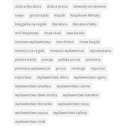
dobra literatura
dobra proza
dowody na istnienie
eseje
good reads
książki
książkowe klimaty
księgarka na regale
literatura
literatura faktu
mol książkowy
must read
new books
niszowe wydawnictwa
non-fiction
nowe książki
nowości na regale
nowości wydawnicze
opowiadania
picture book
poezja
polska proza
premiery
premiery wydawnicze
proza
recenzje
reportaż
reportaże
wydawnictwo afera
wydawnictwo agora
wydawnictwo amaltea
wydawnictwo czarne
wydawnictwo dwie siostry
wydawnictwo karakter
wydawnictwo literackie
wydawnictwo nisza
wydawnictwo pauza
wydawnictwo tajfuny
wydawnictwo znak