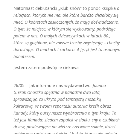
Natomiast debiutancki „Klub snów” to ponoć książka
o
relacjach, których nie ma, ale które bardzo chciałoby się
mieć. O kobietach zaskoczonych, że mają doświadczenie.
O tym, że miejsce, w którym się wychowamy, podróżuje
potem w nas. O małych dziewczynkach w latach 80.,
które są gnębione, ale zawsze trochę zwyciężają – choćby
dorastając. O matkach i córkach. A język jest tu osobnym
bohaterem.
Jestem zatem podwójnie ciekawa!
26/05 – Jak informuje nas wydawnictwo:
Joanna
Gierak-Onoszko spędziła w Kanadzie dwa lata,
sprawdzając, co ukryto pod tamtejszą mozaiką
kulturową. W swoim reportażu autorka kreśli obraz
Kanady, który burzy nasze wyobrażenia o tym kraju. To
też jest Kanada: siedem zapałek w słoiku, sny o czubkach
drzew, powiewające na wietrze czerwone suknie, dzieci
odbierane rodzicom o świcie. I ludzie, którzy nie mówią,