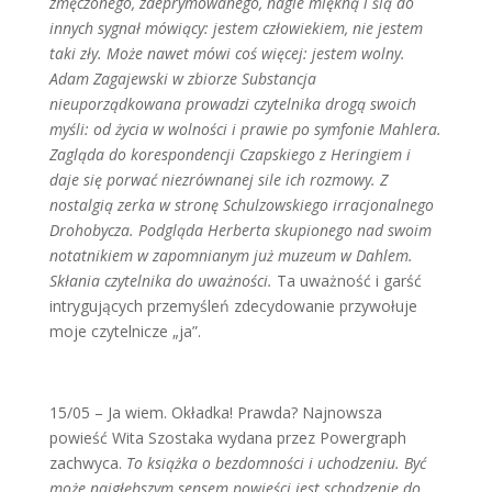
zmęczonego, zdeprymowanego, nagle miękną i ślą do
innych sygnał mówiący: jestem człowiekiem, nie jestem
taki zły. Może nawet mówi coś więcej: jestem wolny.
Adam Zagajewski w zbiorze Substancja
nieuporządkowana prowadzi czytelnika drogą swoich
myśli: od życia w wolności i prawie po symfonie Mahlera.
Zagląda do korespondencji Czapskiego z Heringiem i
daje się porwać niezrównanej sile ich rozmowy. Z
nostalgią zerka w stronę Schulzowskiego irracjonalnego
Drohobycza. Podgląda Herberta skupionego nad swoim
notatnikiem w zapomnianym już muzeum w Dahlem.
Skłania czytelnika do uważności.
Ta uważność i garść
intrygujących przemyśleń zdecydowanie przywołuje
moje czytelnicze „ja”.
15/05 – Ja wiem. Okładka! Prawda? Najnowsza
powieść Wita Szostaka wydana przez Powergraph
zachwyca.
To książka o bezdomności i uchodzeniu. Być
może najgłębszym sensem powieści jest schodzenie do