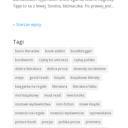
Tippi to ta z lewej. Siostra, bliźniaczka. Po prawej jest...
« Starsze wpisy
Tagi
biuro literackie
book addict
bookblogger
bookworm
czytaj bo umrzesz
czytaj polsko
dobra literatura
dobra proza
dowody na istnienie
eseje
good reads
książki
książkowe klimaty
księgarka na regale
literatura
literatura faktu
mol książkowy
must read
new books
niszowe wydawnictwa
non-fiction
nowe książki
nowości na regale
nowości wydawnicze
opowiadania
picture book
poezja
polska proza
premiery