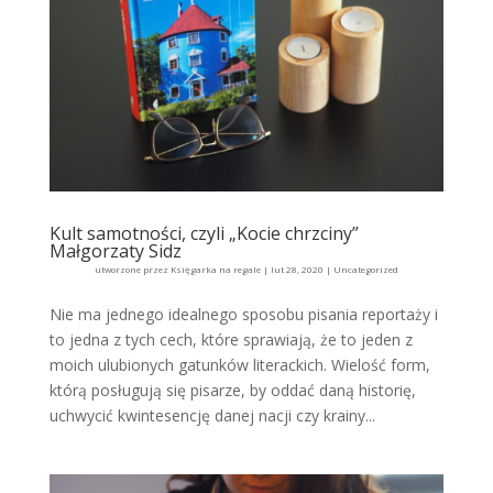
Kult samotności, czyli „Kocie chrzciny”
Małgorzaty Sidz
utworzone przez
Księgarka na regale
|
lut 28, 2020
|
Uncategorized
Nie ma jednego idealnego sposobu pisania reportaży i
to jedna z tych cech, które sprawiają, że to jeden z
moich ulubionych gatunków literackich. Wielość form,
którą posługują się pisarze, by oddać daną historię,
uchwycić kwintesencję danej nacji czy krainy...