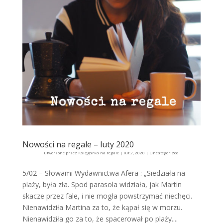
Nowości na regale – luty 2020
utworzone przez
Księgarka na regale
|
lut 2, 2020
|
Uncategorized
5/02 – Słowami Wydawnictwa Afera : „Siedziała na
plaży, była zła. Spod parasola widziała, jak Martin
skacze przez fale, i nie mogła powstrzymać niechęci.
Nienawidziła Martina za to, że kąpał się w morzu.
Nienawidziła go za to, że spacerował po plaży....