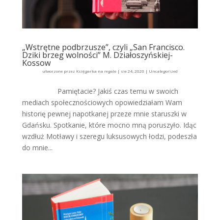
„Wstrętne podbrzusze”, czyli „San Francisco.
Dziki brzeg wolności” M. Działoszyńskiej-
Kossow
utworzone przez
Księgarka na regale
|
sie 24, 2020
|
Uncategorized
Pamiętacie? Jakiś czas temu w swoich
mediach społecznościowych opowiedziałam Wam
historię pewnej napotkanej przeze mnie staruszki w
Gdańsku. Spotkanie, które mocno mną poruszyło. Idąc
wzdłuż Motławy i szeregu luksusowych łodzi, podeszła
do mnie...