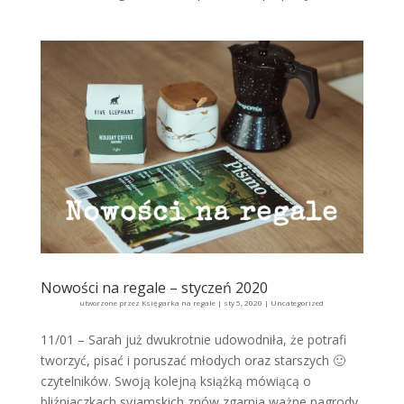
Nowości na regale – styczeń 2020
utworzone przez
Księgarka na regale
|
sty 5, 2020
|
Uncategorized
11/01 – Sarah już dwukrotnie udowodniła, że potrafi
tworzyć, pisać i poruszać młodych oraz starszych 🙂
czytelników. Swoją kolejną książką mówiącą o
bliźniaczkach syjamskich znów zgarnia ważne nagrody.