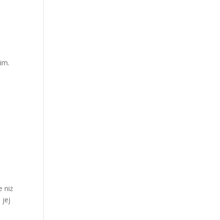
im.
e niż
 jej