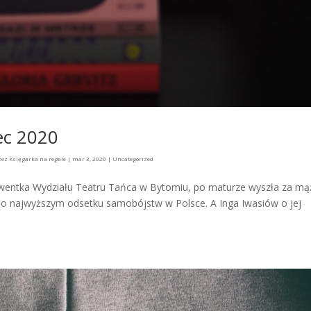
ec 2020
zez
Księgarka na regale
|
mar 3, 2020
|
Uncategorized
lwentka Wydziału Teatru Tańca w Bytomiu, po maturze wyszła za mą
e o najwyższym odsetku samobójstw w Polsce. A Inga Iwasiów o jej