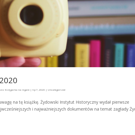
 2020
rzez
Księgarka na regale
|
lip 7, 2020
|
Uncategorized
wagę na tę książkę. Żydowski Instytut Historyczny wydał pierwsze
najwcześniejszych i najważniejszych dokumentów na temat zagłady Ż