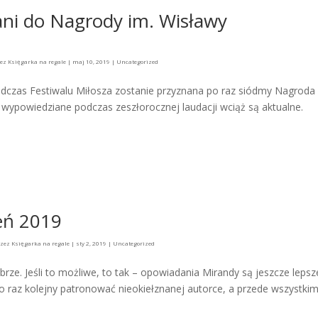
ani do Nagrody im. Wisławy
zez
Księgarka na regale
|
maj 10, 2019
|
Uncategorized
podczas Festiwalu Miłosza zostanie przyznana po raz siódmy Nagroda 
a wypowiedziane podczas zeszłorocznej laudacji wciąż są aktualne.
eń 2019
rzez
Księgarka na regale
|
sty 2, 2019
|
Uncategorized
ze. Jeśli to możliwe, to tak – opowiadania Mirandy są jeszcze lepsz
 raz kolejny patronować nieokiełznanej autorce, a przede wszystkim