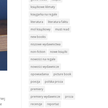
książkowe klimaty
księgarka na regale
literatura
literatura faktu
mol książkowy
must read
new books
niszowe wydawnictwa
non-fiction
nowe książki
nowości na regale
nowości wydawnicze
opowiadania
picture book
poezja
polska proza
premiery
premiery wydawnicze
proza
niej
że
recenzje
reportaż