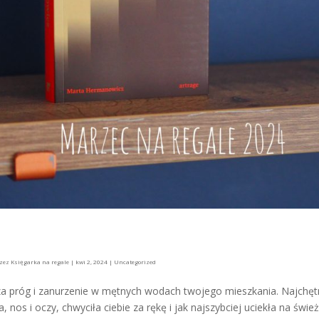
rzez
Księgarka na regale
|
kwi 2, 2024
|
Uncategorized
za próg i zanurzenie w mętnych wodach twojego mieszkania. Najchęt
os i oczy, chwyciła ciebie za rękę i jak najszybciej uciekła na świe