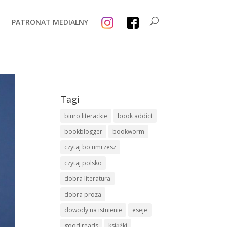
PATRONAT MEDIALNY
Tagi
biuro literackie
book addict
bookblogger
bookworm
czytaj bo umrzesz
czytaj polsko
dobra literatura
dobra proza
dowody na istnienie
eseje
good reads
książki