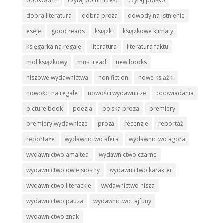
bookworm
czytaj bo umrzesz
czytaj polsko
dobra literatura
dobra proza
dowody na istnienie
eseje
good reads
książki
książkowe klimaty
księgarka na regale
literatura
literatura faktu
mol książkowy
must read
new books
niszowe wydawnictwa
non-fiction
nowe książki
nowości na regale
nowości wydawnicze
opowiadania
picture book
poezja
polska proza
premiery
premiery wydawnicze
proza
recenzje
reportaż
reportaże
wydawnictwo afera
wydawnictwo agora
wydawnictwo amaltea
wydawnictwo czarne
wydawnictwo dwie siostry
wydawnictwo karakter
wydawnictwo literackie
wydawnictwo nisza
wydawnictwo pauza
wydawnictwo tajfuny
wydawnictwo znak