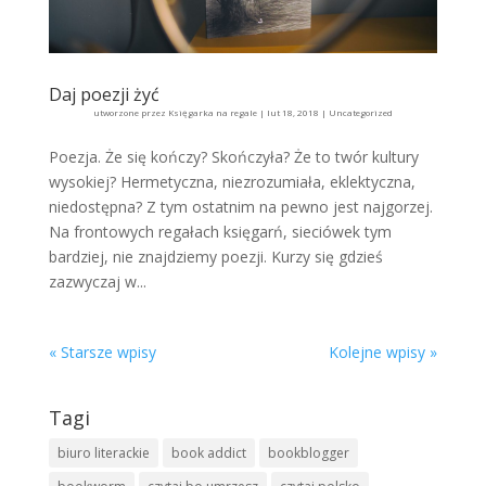
Daj poezji żyć
utworzone przez
Księgarka na regale
|
lut 18, 2018
|
Uncategorized
Poezja. Że się kończy? Skończyła? Że to twór kultury
wysokiej? Hermetyczna, niezrozumiała, eklektyczna,
niedostępna? Z tym ostatnim na pewno jest najgorzej.
Na frontowych regałach księgarń, sieciówek tym
bardziej, nie znajdziemy poezji. Kurzy się gdzieś
zazwyczaj w...
« Starsze wpisy
Kolejne wpisy »
Tagi
biuro literackie
book addict
bookblogger