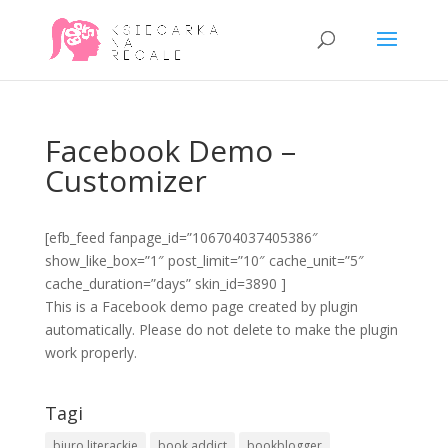
Facebook Demo –
Customizer
[efb_feed fanpage_id=”106704037405386″
show_like_box=”1″ post_limit=”10″ cache_unit=”5″
cache_duration=”days” skin_id=3890 ]
This is a Facebook demo page created by plugin
automatically. Please do not delete to make the plugin
work properly.
Tagi
biuro literackie
book addict
bookblogger