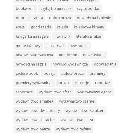
bookworm
czytaj bo umrzesz
czytaj polsko
dobra literatura
dobra proza
dowody na istnienie
eseje
good reads
książki
książkowe klimaty
księgarka na regale
literatura
literatura faktu
mol książkowy
must read
new books
niszowe wydawnictwa
non-fiction
nowe książki
nowości na regale
nowości wydawnicze
opowiadania
picture book
poezja
polska proza
premiery
premiery wydawnicze
proza
recenzje
reportaż
reportaże
wydawnictwo afera
wydawnictwo agora
wydawnictwo amaltea
wydawnictwo czarne
wydawnictwo dwie siostry
wydawnictwo karakter
wydawnictwo literackie
wydawnictwo nisza
wydawnictwo pauza
wydawnictwo tajfuny