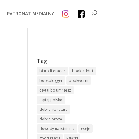
PATRONAT MEDIALNY
Tagi
biuro literackie
book addict
bookblogger
bookworm
czytaj bo umrzesz
czytaj polsko
dobra literatura
dobra proza
dowody na istnienie
eseje
good reads
książki