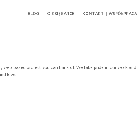
BLOG
O KSIĘGARCE
KONTAKT | WSPÓŁPRACA
ery web-based project you can think of. We take pride in our work and
and love.