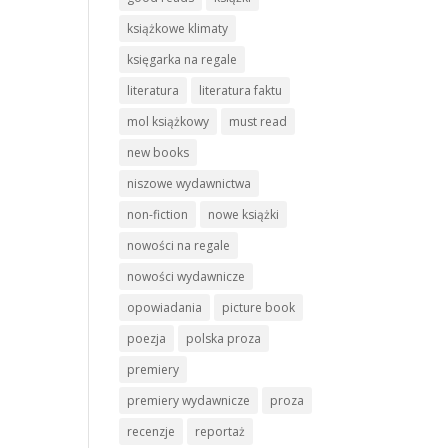
książkowe klimaty
księgarka na regale
literatura
literatura faktu
mol książkowy
must read
new books
niszowe wydawnictwa
non-fiction
nowe książki
nowości na regale
nowości wydawnicze
opowiadania
picture book
poezja
polska proza
premiery
premiery wydawnicze
proza
recenzje
reportaż