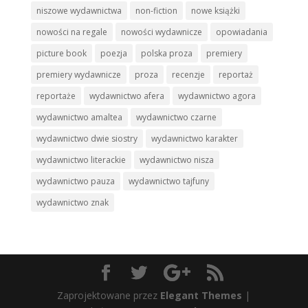
niszowe wydawnictwa
non-fiction
nowe książki
nowości na regale
nowości wydawnicze
opowiadania
picture book
poezja
polska proza
premiery
premiery wydawnicze
proza
recenzje
reportaż
reportaże
wydawnictwo afera
wydawnictwo agora
wydawnictwo amaltea
wydawnictwo czarne
wydawnictwo dwie siostry
wydawnictwo karakter
wydawnictwo literackie
wydawnictwo nisza
wydawnictwo pauza
wydawnictwo tajfuny
wydawnictwo znak
Zaprojektowane przez
Elegant Themes
|