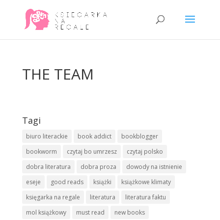
THE TEAM
Tagi
biuro literackie
book addict
bookblogger
bookworm
czytaj bo umrzesz
czytaj polsko
dobra literatura
dobra proza
dowody na istnienie
eseje
good reads
książki
książkowe klimaty
księgarka na regale
literatura
literatura faktu
mol książkowy
must read
new books