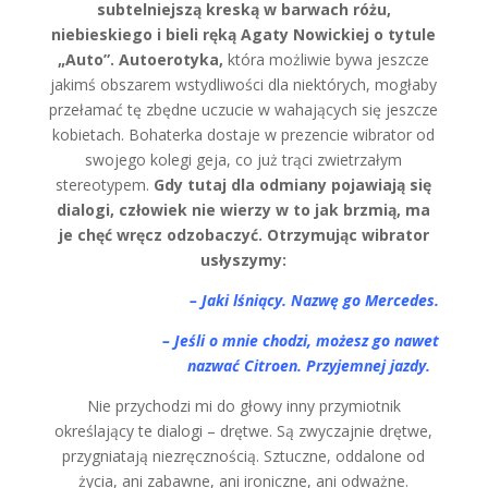
subtelniejszą kreską w barwach różu,
niebieskiego i bieli ręką Agaty Nowickiej o tytule
„Auto”. Autoerotyka,
która możliwie bywa jeszcze
jakimś obszarem wstydliwości dla niektórych, mogłaby
przełamać tę zbędne uczucie w wahających się jeszcze
kobietach. Bohaterka dostaje w prezencie wibrator od
swojego kolegi geja, co już trąci zwietrzałym
stereotypem.
Gdy tutaj dla odmiany pojawiają się
dialogi, człowiek nie wierzy w to jak brzmią, ma
je chęć wręcz odzobaczyć. Otrzymując wibrator
usłyszymy:
– Jaki lśniący. Nazwę go Mercedes.
– Jeśli o mnie chodzi, możesz go nawet
nazwać
Citroen. Przyjemnej jazdy.
Nie przychodzi mi do głowy inny przymiotnik
określający te dialogi – drętwe. Są zwyczajnie drętwe,
przygniatają niezręcznością. Sztuczne, oddalone od
życia, ani zabawne, ani ironiczne, ani odważne.