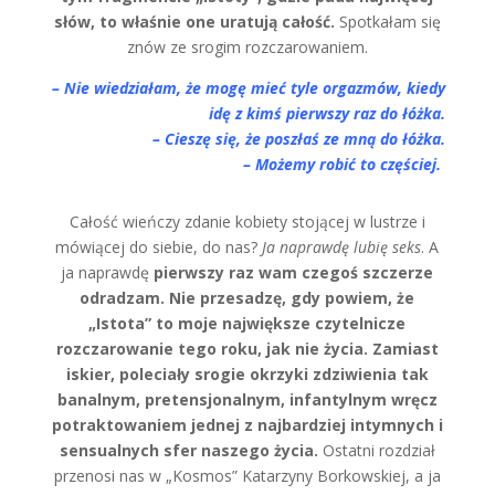
słów, to właśnie one uratują całość.
Spotkałam się
znów ze srogim rozczarowaniem.
– Nie wiedziałam, że mogę mieć tyle orgazmów, kiedy
idę z kimś pierwszy raz do łóżka.
– Cieszę się, że poszłaś ze mną do łóżka.
– Możemy robić to częściej.
Całość wieńczy zdanie kobiety stojącej w lustrze i
mówiącej do siebie, do nas?
Ja naprawdę lubię seks
. A
ja naprawdę
pierwszy raz wam czegoś szczerze
odradzam. Nie przesadzę, gdy powiem, że
„Istota” to moje największe czytelnicze
rozczarowanie tego roku, jak nie życia. Zamiast
iskier, poleciały srogie okrzyki zdziwienia tak
banalnym, pretensjonalnym, infantylnym wręcz
potraktowaniem jednej z najbardziej intymnych i
sensualnych sfer naszego życia.
Ostatni rozdział
przenosi nas w „Kosmos” Katarzyny Borkowskiej, a ja