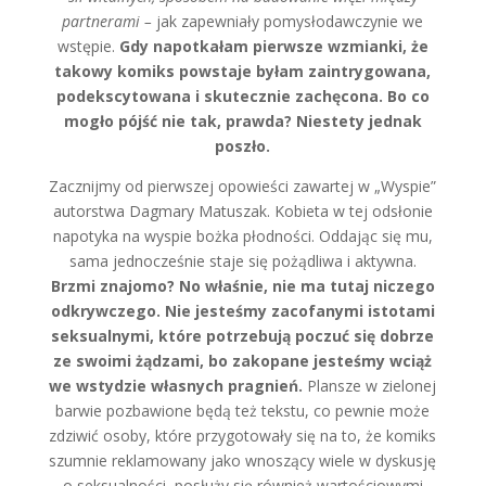
partnerami –
jak zapewniały pomysłodawczynie we
wstępie.
Gdy napotkałam pierwsze wzmianki, że
takowy komiks powstaje byłam zaintrygowana,
podekscytowana i skutecznie zachęcona. Bo co
mogło pójść nie tak, prawda? Niestety jednak
poszło.
Zacznijmy od pierwszej opowieści zawartej w „Wyspie”
autorstwa Dagmary Matuszak. Kobieta w tej odsłonie
napotyka na wyspie bożka płodności. Oddając się mu,
sama jednocześnie staje się pożądliwa i aktywna.
Brzmi znajomo? No właśnie, nie ma tutaj niczego
odkrywczego. Nie jesteśmy zacofanymi istotami
seksualnymi, które potrzebują poczuć się dobrze
ze swoimi żądzami, bo zakopane jesteśmy wciąż
we wstydzie własnych pragnień.
Plansze w zielonej
barwie pozbawione będą też tekstu, co pewnie może
zdziwić osoby, które przygotowały się na to, że komiks
szumnie reklamowany jako wnoszący wiele w dyskusję
o seksualności, posłuży się również wartościowymi