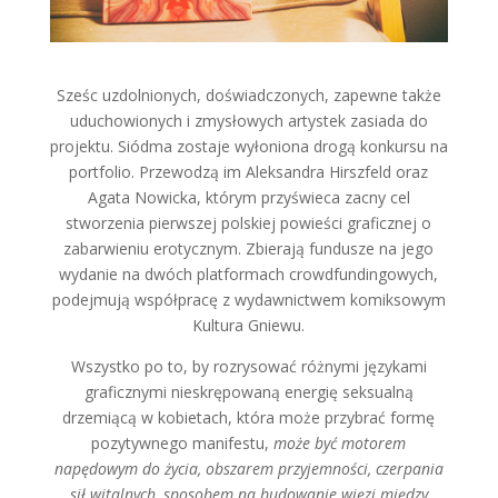
Sześc uzdolnionych, doświadczonych, zapewne także
uduchowionych i zmysłowych artystek zasiada do
projektu. Siódma zostaje wyłoniona drogą konkursu na
portfolio. Przewodzą im Aleksandra Hirszfeld oraz
Agata Nowicka, którym przyświeca zacny cel
stworzenia pierwszej polskiej powieści graficznej o
zabarwieniu erotycznym. Zbierają fundusze na jego
wydanie na dwóch platformach crowdfundingowych,
podejmują współpracę z wydawnictwem komiksowym
Kultura Gniewu.
Wszystko po to, by rozrysować różnymi językami
graficznymi nieskrępowaną energię seksualną
drzemiącą w kobietach, która może przybrać formę
pozytywnego manifestu,
może być motorem
napędowym do życia, obszarem przyjemności, czerpania
sił witalnych, sposobem na budowanie więzi między