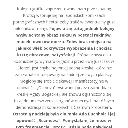
Kolejna grafika zaprezentowana nam przez Joannę
Krótką wzoruje się na japońskich komiksach
pornograficznych hentai, żeby trafić w ewentualny gust
miłośników mangi. P
ojawia się tutaj jednak kolejny
wyświechtany obraz seksu w postaci rekinów,
macek, owoców morza. Znów brak miejsca na
jakiekolwiek odkrywcze wyobrażenia i chociaż
krztę obrazowej satysfakcji.
Próba uchwycenia
kosmicznego wymiaru orgazmu przez Ewę Juszczak w
„Sferze” jest chyba najmniej udaną kreską, która nie
zatrzymała mojej uwagi na żadnej ze swych planszy.
Mogłoby się zrobić ciekawej i manifestacyjnie w
opowieści „Osmoza” rysowanej przez czarno-białą
kreskę Agaty Bogackiej, ale znowu ograniczono się
tutaj do umieszczenia sloganów obecnych na różnych
demonstracjach kojarzonych z Czarnym Protestem
.
Ostatnią nadzieją była dla mnie Ada Buchholc i jej
opowieść „Rozmowa”. Pomyślałam, że może w
tym fragmencie „Istoty”, gdzie pada najwięcej