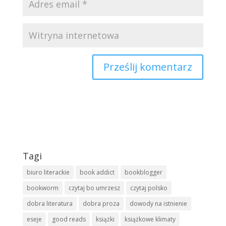
Tagi
biuro literackie
book addict
bookblogger
bookworm
czytaj bo umrzesz
czytaj polsko
dobra literatura
dobra proza
dowody na istnienie
eseje
good reads
książki
książkowe klimaty