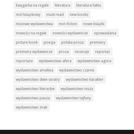
księgarka na regale
literatura
literatura faktu
mol książkowy
must read
new books
niszowe wydawnictwa
non-fiction
nowe książki
nowości na regale
nowości wydawnicze
opowiadania
picture book
poezja
polska proza
premiery
premiery wydawnicze
proza
recenzje
reportaż
reportaże
wydawnictwo afera
wydawnictwo agora
wydawnictwo amaltea
wydawnictwo czarne
wydawnictwo dwie siostry
wydawnictwo karakter
wydawnictwo literackie
wydawnictwo nisza
wydawnictwo pauza
wydawnictwo tajfuny
wydawnictwo znak