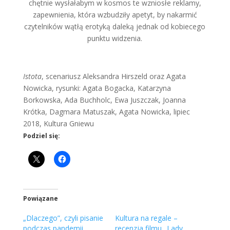
chętnie wysłałabym w kosmos te wzniosłe reklamy,
zapewnienia, która wzbudziły apetyt, by nakarmić
czytelników wątłą erotyką daleką jednak od kobiecego
punktu widzenia.
Istota
, scenariusz Aleksandra Hirszeld oraz Agata
Nowicka, rysunki: Agata Bogacka, Katarzyna
Borkowska, Ada Buchholc, Ewa Juszczak, Joanna
Krótka, Dagmara Matuszak, Agata Nowicka, lipiec
2018, Kultura Gniewu
Podziel się:
Powiązane
„Dlaczego”, czyli pisanie
Kultura na regale –
podczas pandemii
recenzja filmu „Lady