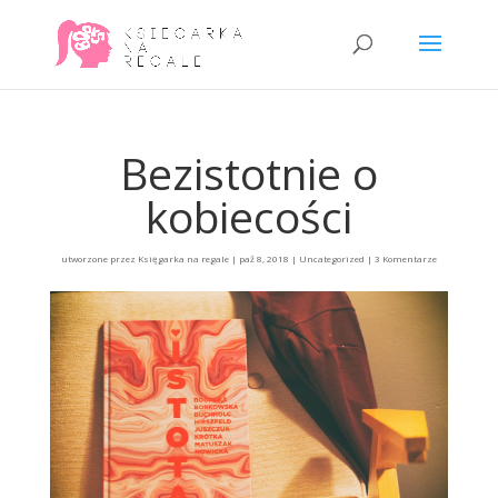
Bezistotnie o
kobiecości
utworzone przez
Księgarka na regale
|
paź 8, 2018
|
Uncategorized
|
3 Komentarze