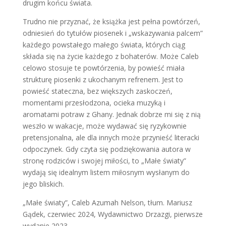
drugim końcu świata.
Trudno nie przyznać, że książka jest pełna powtórzeń,
odniesień do tytułów piosenek i „wskazywania palcem”
każdego powstałego małego świata, których ciąg
składa się na życie każdego z bohaterów. Może Caleb
celowo stosuje te powtórzenia, by powieść miała
strukturę piosenki z ukochanym refrenem. Jest to
powieść stateczna, bez większych zaskoczeń,
momentami przesłodzona, ocieka muzyką i
aromatami potraw z Ghany. Jednak dobrze mi się z nią
weszło w wakacje, może wydawać się ryzykownie
pretensjonalna, ale dla innych może przynieść literacki
odpoczynek. Gdy czyta się podziękowania autora w
stronę rodziców i swojej miłości, to „Małe światy”
wydają się idealnym listem miłosnym wysłanym do
jego bliskich.
„Małe światy”, Caleb Azumah Nelson, tłum. Mariusz
Gądek, czerwiec 2024, Wydawnictwo Drzazgi, pierwsze
wydanie 2023