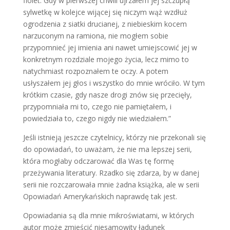
fiolet. Gdy w pierwszej chwili ujrzałem jej szczupłą
sylwetkę w kolejce wijącej się niczym wąż wzdłuż
ogrodzenia z siatki drucianej, z niebieskim kocem
narzuconym na ramiona, nie mogłem sobie
przypomnieć jej imienia ani nawet umiejscowić jej w
konkretnym rozdziale mojego życia, lecz mimo to
natychmiast rozpoznałem te oczy. A potem
usłyszałem jej głos i wszystko do mnie wróciło. W tym
krótkim czasie, gdy nasze drogi znów się przecięły,
przypomniała mi to, czego nie pamiętałem, i
powiedziała to, czego nigdy nie wiedziałem.”
Jeśli istnieją jeszcze czytelnicy, którzy nie przekonali się
do opowiadań, to uważam, że nie ma lepszej serii,
która mogłaby odczarować dla Was tę formę
przeżywania literatury. Rzadko się zdarza, by w danej
serii nie rozczarowała mnie żadna książka, ale w serii
Opowiadań Amerykańskich naprawdę tak jest.
Opowiadania są dla mnie mikroświatami, w których
autor może zmieścić niesamowity ładunek