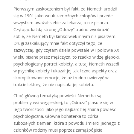
Pierwszym zaskoczeniem był fakt, że Nemeth urodził
się w 1901 jako wnuk zamożnych chłopów i przede
wszystkim uważał siebie za lekarza, a nie pisarza.
Czytając każdą stronę „Odrazy” trudno wyobrazić
sobie, że Nemeth był kimkolwiek innym niż pisarzem.
Drugi zaskakujący mnie fakt dotyczył tego, że
zazwyczaj, gdy czytam dzieła powstałe w I połowie XX
wieku pisane przez mężczyzn, to rzadko widzę głęboki,
psychologiczny portret kobiety, a tutaj Nemeth wszedł
w psychikę kobiety i ukazał jej tak liczne aspekty oraz
skomplikowane emocje, że aż trudno uwierzyć w
trakcie lektury, że nie napisała jej kobieta.
Choć główną tematyką powieści Nemetha są
problemy wsi węgierskiej, to „Odraza” plasuje się w
jego twórczości jako jego najbardziej znana powieść
psychologiczna. Główna bohaterka to córka
zubożałych ziemian, która z powodu śmierci jednego z
członków rodziny musi poprzez zamążpójście