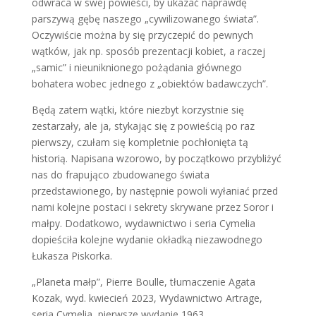
odwraca w swej powieści, by ukazać naprawdę
parszywą gębę naszego „cywilizowanego świata”.
Oczywiście można by się przyczepić do pewnych
wątków, jak np. sposób prezentacji kobiet, a raczej
„samic” i nieuniknionego pożądania głównego
bohatera wobec jednego z „obiektów badawczych”.
Będą zatem wątki, które niezbyt korzystnie się
zestarzały, ale ja, stykając się z powieścią po raz
pierwszy, czułam się kompletnie pochłonięta tą
historią. Napisana wzorowo, by początkowo przybliżyć
nas do frapująco zbudowanego świata
przedstawionego, by następnie powoli wyłaniać przed
nami kolejne postaci i sekrety skrywane przez Soror i
małpy. Dodatkowo, wydawnictwo i seria Cymelia
dopieściła kolejne wydanie okładką niezawodnego
Łukasza Piskorka.
„Planeta małp”, Pierre Boulle, tłumaczenie Agata
Kozak, wyd. kwiecień 2023, Wydawnictwo Artrage,
seria Cymelia, pierwsze wydanie 1963