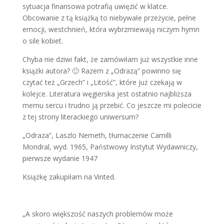
sytuacja finansowa potrafią uwięzić w klatce.
Obcowanie z tą książką to niebywałe przeżycie, pełne
emocji, westchnień, która wybrzmiewają niczym hymn
o sile kobiet.
Chyba nie dziwi fakt, że zamówiłam już wszystkie inne
książki autora? 🙂 Razem z „Odrazą” powinno się
czytać też „Grzech” i „Litość”, które już czekają w
kolejce. Literatura węgierska jest ostatnio najbliższa
memu sercu i trudno ją przebić. Co jeszcze mi polecicie
z tej strony literackiego uniwersum?
„Odraza”, Laszlo Nemeth, tłumaczenie Camilli
Mondral, wyd. 1965, Państwowy Instytut Wydawniczy,
pierwsze wydanie 1947
Książkę zakupiłam na Vinted.
„A skoro większość naszych problemów może