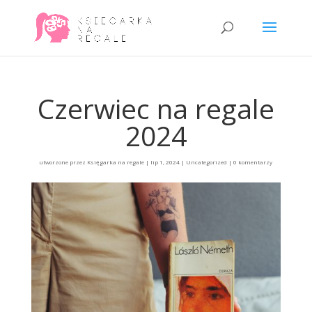
Czerwiec na regale
2024
utworzone przez
Księgarka na regale
|
lip 1, 2024
|
Uncategorized
|
0 komentarzy