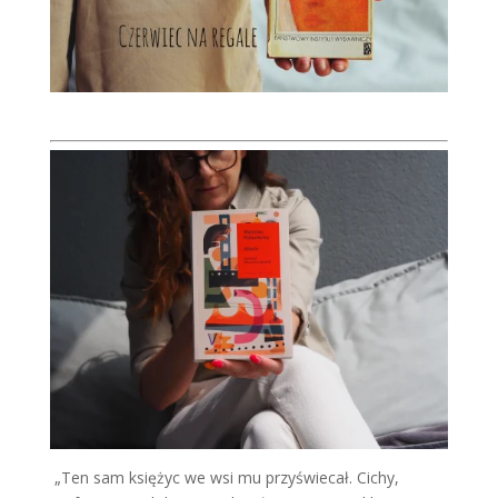
„Ten sam księżyc we wsi mu przyświecał. Cichy,