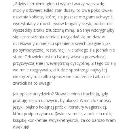
„Gdyby brzmienie głosu i wyraz twarzy naprawdę
modły odzwierciedlać stan duszy, to owa pokojówka,
ostatnia kobieta, której się jeszcze mogłam uchwycić,
wyczytałaby z moich rysów błagalny krzyk, portier nie
wyszedłby z taką znudzoną miną, a Sanyi wzdrygnąłby
się z przerażenia zamiast rozglądać się po dawno
oczekiwanym miejscu spełnienia swych pragnień jak
po sympatycznej restauracji. Nic takiego się jednak nie
stało. Człowiek nosi na twarzy własną przeszłość,
przyzwyczajenie i wewnętrzną dyscyplinę. Z tego co się
we mnie rozgrywało, ci ludzie spostrzegli najwyżej
niezręczny ruch albo spłoszone spojrzenie i albo nie
zwrócili na to uwagi.”
Jak opisać arcydzieło? Słowa bledną i truchleją, gdy
próbuję się ich uchwycić, by ukazać Wam złożoność,
język i piękno kolejnej próbki literatury węgierskiej,
którą podpatrzyłam u @wkurza mnie, a poleciła mi tę
książkę konkretnie @dyskretnyurok, za co bardzo Wam
dziękuję!