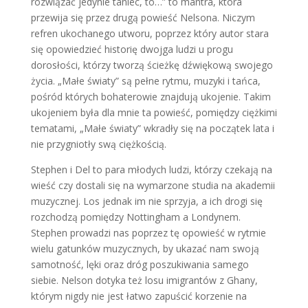
rozwiązać jedynie taniec, to…” to mantra, która
przewija się przez drugą powieść Nelsona. Niczym
refren ukochanego utworu, poprzez który autor stara
się opowiedzieć historię dwojga ludzi u progu
dorosłości, którzy tworzą ścieżkę dźwiękową swojego
życia. „Małe światy” są pełne rytmu, muzyki i tańca,
pośród których bohaterowie znajdują ukojenie. Takim
ukojeniem była dla mnie ta powieść, pomiędzy ciężkimi
tematami, „Małe światy” wkradły się na początek lata i
nie przygniotły swą ciężkością.
Stephen i Del to para młodych ludzi, którzy czekają na
wieść czy dostali się na wymarzone studia na akademii
muzycznej. Los jednak im nie sprzyja, a ich drogi się
rozchodzą pomiędzy Nottingham a Londynem.
Stephen prowadzi nas poprzez tę opowieść w rytmie
wielu gatunków muzycznych, by ukazać nam swoją
samotność, lęki oraz dróg poszukiwania samego
siebie. Nelson dotyka też losu imigrantów z Ghany,
którym nigdy nie jest łatwo zapuścić korzenie na