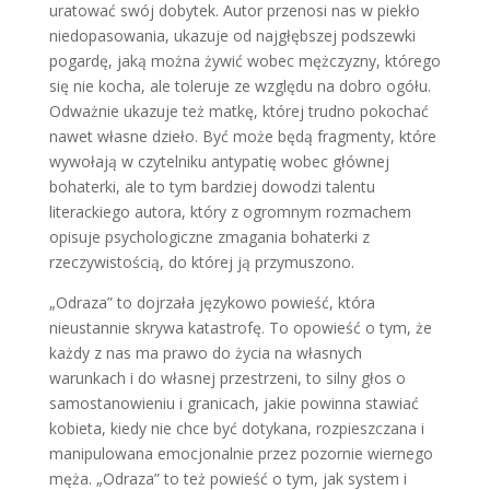
uratować swój dobytek. Autor przenosi nas w piekło
niedopasowania, ukazuje od najgłębszej podszewki
pogardę, jaką można żywić wobec mężczyzny, którego
się nie kocha, ale toleruje ze względu na dobro ogółu.
Odważnie ukazuje też matkę, której trudno pokochać
nawet własne dzieło. Być może będą fragmenty, które
wywołają w czytelniku antypatię wobec głównej
bohaterki, ale to tym bardziej dowodzi talentu
literackiego autora, który z ogromnym rozmachem
opisuje psychologiczne zmagania bohaterki z
rzeczywistością, do której ją przymuszono.
„Odraza” to dojrzała językowo powieść, która
nieustannie skrywa katastrofę. To opowieść o tym, że
każdy z nas ma prawo do życia na własnych
warunkach i do własnej przestrzeni, to silny głos o
samostanowieniu i granicach, jakie powinna stawiać
kobieta, kiedy nie chce być dotykana, rozpieszczana i
manipulowana emocjonalnie przez pozornie wiernego
męża. „Odraza” to też powieść o tym, jak system i