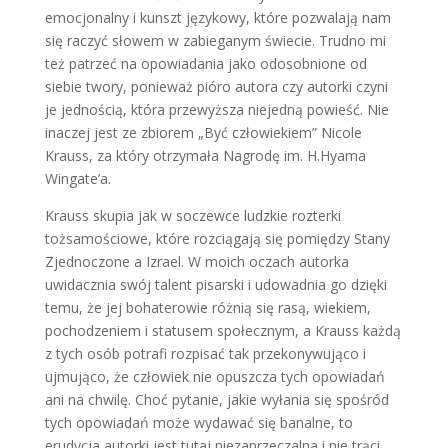
emocjonalny i kunszt językowy, które pozwalają nam
się raczyć słowem w zabieganym świecie. Trudno mi
też patrzeć na opowiadania jako odosobnione od
siebie twory, ponieważ pióro autora czy autorki czyni
je jednością, która przewyższa niejedną powieść. Nie
inaczej jest ze zbiorem „Być człowiekiem” Nicole
Krauss, za który otrzymała Nagrodę im. H.Hyama
Wingate’a.
Krauss skupia jak w soczewce ludzkie rozterki
tożsamościowe, które rozciągają się pomiędzy Stany
Zjednoczone a Izrael. W moich oczach autorka
uwidacznia swój talent pisarski i udowadnia go dzięki
temu, że jej bohaterowie różnią się rasą, wiekiem,
pochodzeniem i statusem społecznym, a Krauss każdą
z tych osób potrafi rozpisać tak przekonywująco i
ujmująco, że człowiek nie opuszcza tych opowiadań
ani na chwilę. Choć pytanie, jakie wyłania się spośród
tych opowiadań może wydawać się banalne, to
erudycja autorki jest tutaj niezaprzeczalna i nie trąci