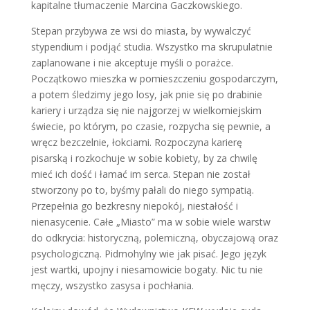
kapitalne tłumaczenie Marcina Gaczkowskiego.
Stepan przybywa ze wsi do miasta, by wywalczyć
stypendium i podjąć studia. Wszystko ma skrupulatnie
zaplanowane i nie akceptuje myśli o porażce.
Początkowo mieszka w pomieszczeniu gospodarczym,
a potem śledzimy jego losy, jak pnie się po drabinie
kariery i urządza się nie najgorzej w wielkomiejskim
świecie, po którym, po czasie, rozpycha się pewnie, a
wręcz bezczelnie, łokciami. Rozpoczyna karierę
pisarską i rozkochuje w sobie kobiety, by za chwilę
mieć ich dość i łamać im serca. Stepan nie został
stworzony po to, byśmy pałali do niego sympatią.
Przepełnia go bezkresny niepokój, niestałość i
nienasycenie. Całe „Miasto” ma w sobie wiele warstw
do odkrycia: historyczną, polemiczną, obyczajową oraz
psychologiczną. Pidmohylny wie jak pisać. Jego język
jest wartki, upojny i niesamowicie bogaty. Nic tu nie
męczy, wszystko zasysa i pochłania.