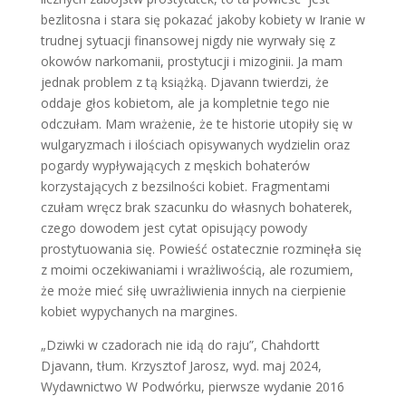
bezlitosna i stara się pokazać jakoby kobiety w Iranie w
trudnej sytuacji finansowej nigdy nie wyrwały się z
okowów narkomanii, prostytucji i mizoginii. Ja mam
jednak problem z tą książką. Djavann twierdzi, że
oddaje głos kobietom, ale ja kompletnie tego nie
odczułam. Mam wrażenie, że te historie utopiły się w
wulgaryzmach i ilościach opisywanych wydzielin oraz
pogardy wypływających z męskich bohaterów
korzystających z bezsilności kobiet. Fragmentami
czułam wręcz brak szacunku do własnych bohaterek,
czego dowodem jest cytat opisujący powody
prostytuowania się. Powieść ostatecznie rozminęła się
z moimi oczekiwaniami i wrażliwością, ale rozumiem,
że może mieć siłę uwrażliwienia innych na cierpienie
kobiet wypychanych na margines.
„Dziwki w czadorach nie idą do raju”, Chahdortt
Djavann, tłum. Krzysztof Jarosz, wyd. maj 2024,
Wydawnictwo W Podwórku, pierwsze wydanie 2016