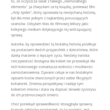
to, że oczyszcza świat z takiego „niemoralnego
elementu”. Ja chwyciłam za tę książkę, ponieważ film
„Holy Spider”, który opowiada tę niesłychaną historię,
był dla mnie jednym z najbardziej poruszających
seansów. Odsyłam Was do filmowej lektury jako
kolejnego medium dotykającego tej wstrząsającej
sprawy.
Autorka, by opowiedzieć tę brutalną historię posiłkuje
się postaciami dwóch przyjaciółek z dzieciństwa, które
dzielą marzenie o lepszym życiu. Niestety irańska
rzeczywistość dostępna dla kobiet nie przewiduje dla
nich kolorowego scenariusza wolności i możliwości
samostanowienia. Djavann celuje w nas brutalnymi
opisami losów stworzonych przez siebie fikcyjnych
bohaterek. Zmienia perspektywę i nadaje tym
kobietom imiona i stara się dopisać skrawki życiorysu
do ich przemocowych śmierci.
Choć poniekąd sprawiedliwość dosięgnęła sprawcę
licznych zabójstw prostytutek, to ta powieść
jest