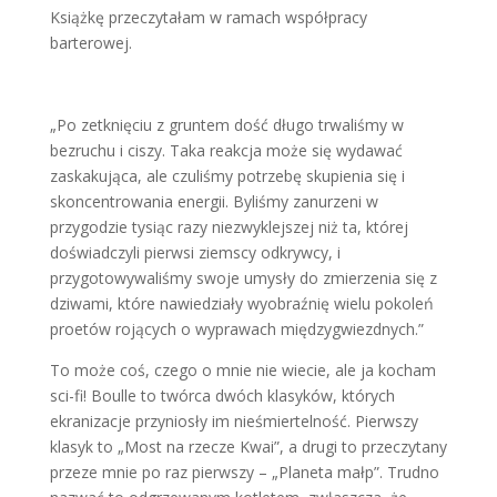
Książkę przeczytałam w ramach współpracy
barterowej.
„Po zetknięciu z gruntem dość długo trwaliśmy w
bezruchu i ciszy. Taka reakcja może się wydawać
zaskakująca, ale czuliśmy potrzebę skupienia się i
skoncentrowania energii. Byliśmy zanurzeni w
przygodzie tysiąc razy niezwyklejszej niż ta, której
doświadczyli pierwsi ziemscy odkrywcy, i
przygotowywaliśmy swoje umysły do zmierzenia się z
dziwami, które nawiedziały wyobraźnię wielu pokoleń
proetów rojących o wyprawach międzygwiezdnych.”
To może coś, czego o mnie nie wiecie, ale ja kocham
sci-fi! Boulle to twórca dwóch klasyków, których
ekranizacje przyniosły im nieśmiertelność. Pierwszy
klasyk to „Most na rzecze Kwai”, a drugi to przeczytany
przeze mnie po raz pierwszy – „Planeta małp”. Trudno