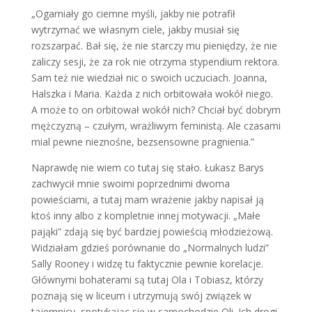
„Ogarniały go ciemne myśli, jakby nie potrafił
wytrzymać we własnym ciele, jakby musiał się
rozszarpać. Bał się, że nie starczy mu pieniędzy, że nie
zaliczy sesji, że za rok nie otrzyma stypendium rektora.
Sam też nie wiedział nic o swoich uczuciach. Joanna,
Halszka i Maria. Każda z nich orbitowała wokół niego.
A może to on orbitował wokół nich? Chciał być dobrym
mężczyzną – czułym, wrażliwym feministą. Ale czasami
mial pewne nieznośne, bezsensowne pragnienia.”
Naprawdę nie wiem co tutaj się stało. Łukasz Barys
zachwycił mnie swoimi poprzednimi dwoma
powieściami, a tutaj mam wrażenie jakby napisał ją
ktoś inny albo z kompletnie innej motywacji. „Małe
pająki” zdają się być bardziej powieścią młodzieżową.
Widziałam gdzieś porównanie do „Normalnych ludzi”
Sally Rooney i widzę tu faktycznie pewnie korelacje.
Głównymi bohaterami są tutaj Ola i Tobiasz, którzy
poznają się w liceum i utrzymują swój związek w
tajemnicy, spotykając się w samochodzie Oli. Ich drogi