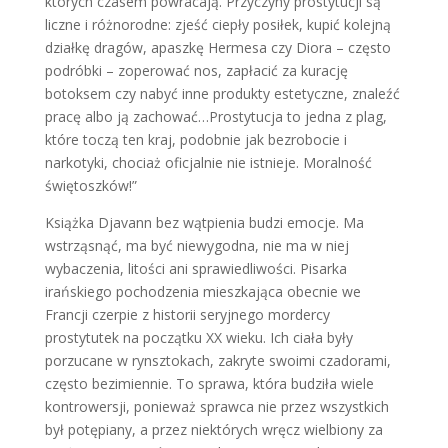
których czasem powracają. Przyczyny prostytucji są
liczne i różnorodne: zjeść ciepły posiłek, kupić kolejną
działkę dragów, apaszkę Hermesa czy Diora – często
podróbki – zoperować nos, zapłacić za kurację
botoksem czy nabyć inne produkty estetyczne, znaleźć
pracę albo ją zachować…Prostytucja to jedna z plag,
które toczą ten kraj, podobnie jak bezrobocie i
narkotyki, chociaż oficjalnie nie istnieje. Moralność
świętoszków!”
Książka Djavann bez wątpienia budzi emocje. Ma
wstrząsnąć, ma być niewygodna, nie ma w niej
wybaczenia, litości ani sprawiedliwości. Pisarka
irańskiego pochodzenia mieszkająca obecnie we
Francji czerpie z historii seryjnego mordercy
prostytutek na początku XX wieku. Ich ciała były
porzucane w rynsztokach, zakryte swoimi czadorami,
często bezimiennie. To sprawa, która budziła wiele
kontrowersji, ponieważ sprawca nie przez wszystkich
był potępiany, a przez niektórych wręcz wielbiony za