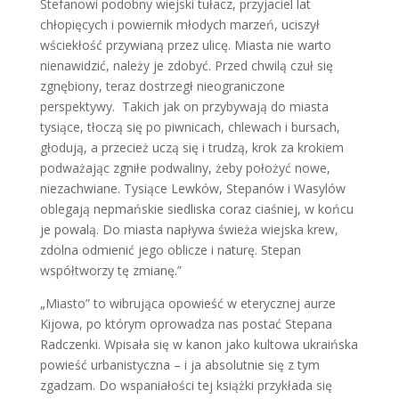
Stefanowi podobny wiejski tułacz, przyjaciel lat
chłopięcych i powiernik młodych marzeń, uciszył
wściekłość przywianą przez ulicę. Miasta nie warto
nienawidzić, należy je zdobyć. Przed chwilą czuł się
zgnębiony, teraz dostrzegł nieograniczone
perspektywy.
Takich jak on przybywają do miasta
tysiące, tłoczą się po piwnicach, chlewach i bursach,
głodują, a przecież uczą się i trudzą, krok za krokiem
podważając zgniłe podwaliny, żeby położyć nowe,
niezachwiane. Tysiące Lewków, Stepanów i Wasylów
oblegają nepmańskie siedliska coraz ciaśniej, w końcu
je powalą. Do miasta napływa świeża wiejska krew,
zdolna odmienić jego oblicze i naturę. Stepan
współtworzy tę zmianę.”
„Miasto” to wibrująca opowieść w eterycznej aurze
Kijowa, po którym oprowadza nas postać Stepana
Radczenki. Wpisała się w kanon jako kultowa ukraińska
powieść urbanistyczna – i ja absolutnie się z tym
zgadzam. Do wspaniałości tej książki przykłada się