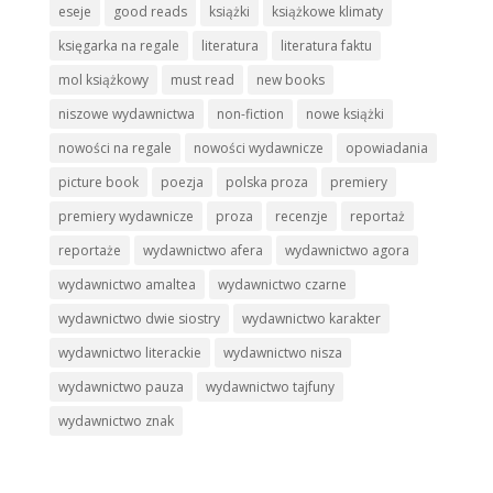
eseje
good reads
książki
książkowe klimaty
księgarka na regale
literatura
literatura faktu
mol książkowy
must read
new books
niszowe wydawnictwa
non-fiction
nowe książki
nowości na regale
nowości wydawnicze
opowiadania
picture book
poezja
polska proza
premiery
premiery wydawnicze
proza
recenzje
reportaż
reportaże
wydawnictwo afera
wydawnictwo agora
wydawnictwo amaltea
wydawnictwo czarne
wydawnictwo dwie siostry
wydawnictwo karakter
wydawnictwo literackie
wydawnictwo nisza
wydawnictwo pauza
wydawnictwo tajfuny
wydawnictwo znak