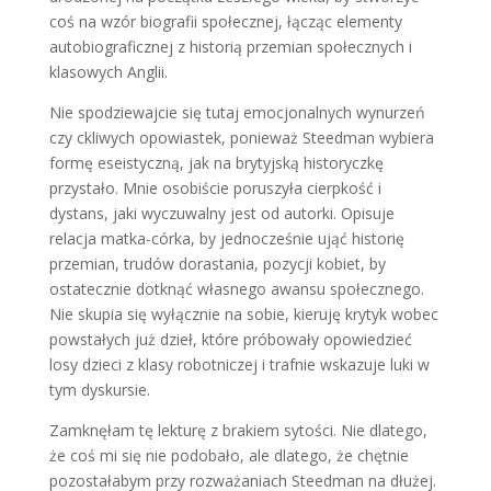
coś na wzór biografii społecznej, łącząc elementy
autobiograficznej z historią przemian społecznych i
klasowych Anglii.
Nie spodziewajcie się tutaj emocjonalnych wynurzeń
czy ckliwych opowiastek, ponieważ Steedman wybiera
formę eseistyczną, jak na brytyjską historyczkę
przystało. Mnie osobiście poruszyła cierpkość i
dystans, jaki wyczuwalny jest od autorki. Opisuje
relacja matka-córka, by jednocześnie ująć historię
przemian, trudów dorastania, pozycji kobiet, by
ostatecznie dotknąć własnego awansu społecznego.
Nie skupia się wyłącznie na sobie, kieruję krytyk wobec
powstałych już dzieł, które próbowały opowiedzieć
losy dzieci z klasy robotniczej i trafnie wskazuje luki w
tym dyskursie.
Zamknęłam tę lekturę z brakiem sytości. Nie dlatego,
że coś mi się nie podobało, ale dlatego, że chętnie
pozostałabym przy rozważaniach Steedman na dłużej.