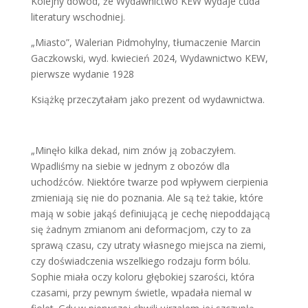
Kolejny dowód, że Wydawnictwo KEW wydaje cuda
literatury wschodniej.
„Miasto”, Walerian Pidmohylny, tłumaczenie Marcin
Gaczkowski, wyd. kwiecień 2024, Wydawnictwo KEW,
pierwsze wydanie 1928
Książkę przeczytałam jako prezent od wydawnictwa.
„Minęło kilka dekad, nim znów ją zobaczyłem.
Wpadliśmy na siebie w jednym z obozów dla
uchodźców. Niektóre twarze pod wpływem cierpienia
zmieniają się nie do poznania. Ale są też takie, które
mają w sobie jakąś definiującą je cechę niepoddającą
się żadnym zmianom ani deformacjom, czy to za
sprawą czasu, czy utraty własnego miejsca na ziemi,
czy doświadczenia wszelkiego rodzaju form bólu.
Sophie miała oczy koloru głębokiej szarości, która
czasami, przy pewnym świetle, wpadała niemal w