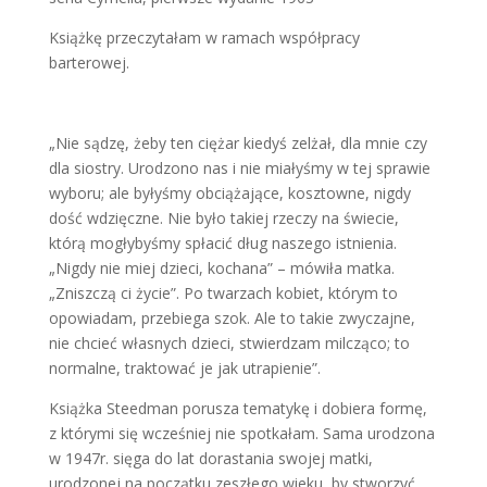
Książkę przeczytałam w ramach współpracy
barterowej.
„Nie sądzę, żeby ten ciężar kiedyś zelżał, dla mnie czy
dla siostry. Urodzono nas i nie miałyśmy w tej sprawie
wyboru; ale byłyśmy obciążające, kosztowne, nigdy
dość wdzięczne. Nie było takiej rzeczy na świecie,
którą mogłybyśmy spłacić dług naszego istnienia.
„Nigdy nie miej dzieci, kochana” – mówiła matka.
„Zniszczą ci życie”. Po twarzach kobiet, którym to
opowiadam, przebiega szok. Ale to takie zwyczajne,
nie chcieć własnych dzieci, stwierdzam milcząco; to
normalne, traktować je jak utrapienie”.
Książka Steedman porusza tematykę i dobiera formę,
z którymi się wcześniej nie spotkałam. Sama urodzona
w 1947r. sięga do lat dorastania swojej matki,
urodzonej na początku zeszłego wieku, by stworzyć