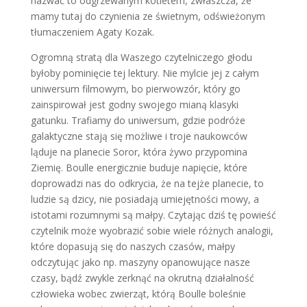
nazwać to odgrzewanym kotletem, zwłaszcza, że
mamy tutaj do czynienia ze świetnym, odświeżonym
tłumaczeniem Agaty Kozak.
Ogromną stratą dla Waszego czytelniczego głodu
byłoby pominięcie tej lektury. Nie mylcie jej z całym
uniwersum filmowym, bo pierwowzór, który go
zainspirował jest godny swojego mianą klasyki
gatunku. Trafiamy do uniwersum, gdzie podróże
galaktyczne stają się możliwe i troje naukowców
ląduje na planecie Soror, która żywo przypomina
Ziemię. Boulle energicznie buduje napięcie, które
doprowadzi nas do odkrycia, że na tejże planecie, to
ludzie są dzicy, nie posiadają umiejętności mowy, a
istotami rozumnymi są małpy. Czytając dziś tę powieść
czytelnik może wyobrazić sobie wiele różnych analogii,
które dopasują się do naszych czasów, małpy
odczytując jako np. maszyny opanowujące nasze
czasy, bądź zwykle zerknąć na okrutną działalność
człowieka wobec zwierząt, którą Boulle boleśnie