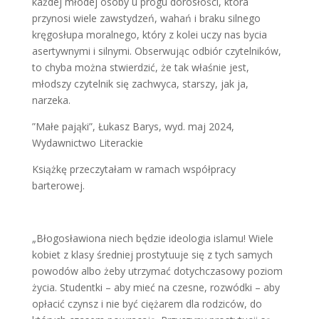
każdej młodej osoby u progu dorosłości, która
przynosi wiele zawstydzeń, wahań i braku silnego
kręgosłupa moralnego, który z kolei uczy nas bycia
asertywnymi i silnymi. Obserwując odbiór czytelników,
to chyba można stwierdzić, że tak właśnie jest,
młodszy czytelnik się zachwyca, starszy, jak ja,
narzeka.
”Małe pająki”, Łukasz Barys, wyd. maj 2024,
Wydawnictwo Literackie
Książkę przeczytałam w ramach współpracy
barterowej.
„Błogosławiona niech będzie ideologia islamu! Wiele
kobiet z klasy średniej prostytuuje się z tych samych
powodów albo żeby utrzymać dotychczasowy poziom
życia. Studentki – aby mieć na czesne, rozwódki – aby
opłacić czynsz i nie być ciężarem dla rodziców, do