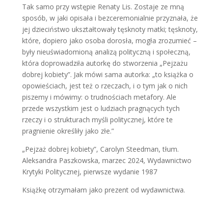
Tak samo przy wstępie Renaty Lis. Zostaje ze mną
sposób, w jaki opisała i bezceremonialnie przyznała, że
jej dzieciństwo ukształtowały tęsknoty matki; tęsknoty,
które, dopiero jako osoba dorosła, mogła zrozumieć –
były nieuświadomioną analizą polityczną i społeczną,
która doprowadziła autorkę do stworzenia „Pejzażu
dobrej kobiety”. Jak mówi sama autorka: „to książka o
opowieściach, jest też o rzeczach, i o tym jak o nich
piszemy i mówimy: o trudnościach metafory. Ale
przede wszystkim jest o ludziach pragnących tych
rzeczy i o strukturach myśli politycznej, które te
pragnienie określiły jako złe.”
„Pejzaż dobrej kobiety”, Carolyn Steedman, tłum.
Aleksandra Paszkowska, marzec 2024, Wydawnictwo
Krytyki Politycznej, pierwsze wydanie
1987
Książkę otrzymałam jako prezent od wydawnictwa.