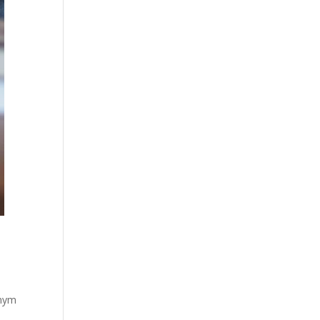
o
snym