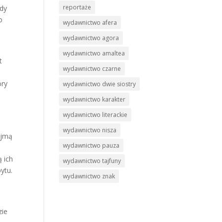
reportaże
edy
o
wydawnictwo afera
wydawnictwo agora
wydawnictwo amaltea
t
wydawnictwo czarne
óry
wydawnictwo dwie siostry
wydawnictwo karakter
wydawnictwo literackie
wydawnictwo nisza
ajmą
wydawnictwo pauza
ą ich
wydawnictwo tajfuny
ytu.
wydawnictwo znak
zie