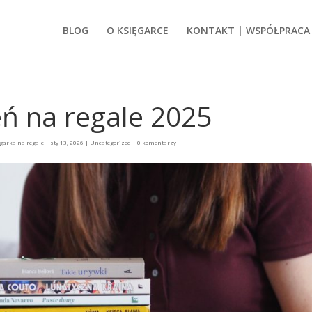
BLOG
O KSIĘGARCE
KONTAKT | WSPÓŁPRACA
ń na regale 2025
garka na regale
|
sty 13, 2026
|
Uncategorized
|
0 komentarzy