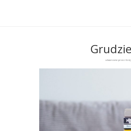
Grudzie
utworzone przez
Księ