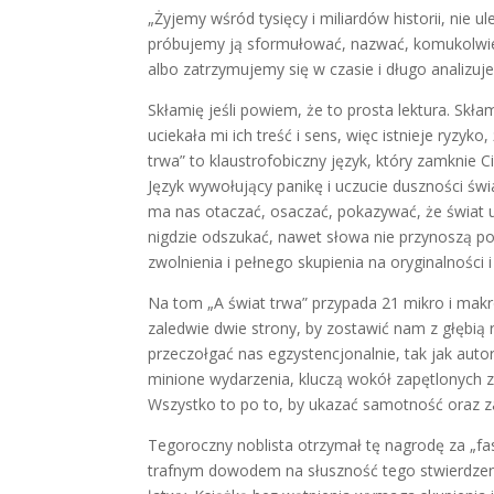
„Żyjemy wśród tysięcy i miliardów historii, nie 
próbujemy ją sformułować, nazwać, komukolwiek 
albo zatrzymujemy się w czasie i długo analizuj
Skłamię jeśli powiem, że to prosta lektura. Skł
uciekała mi ich treść i sens, więc istnieje ryzy
trwa” to klaustrofobiczny język, który zamkni
Język wywołujący panikę i uczucie duszności świ
ma nas otaczać, osaczać, pokazywać, że świat upa
nigdzie odszukać, nawet słowa nie przynoszą poc
zwolnienia i pełnego skupienia na oryginalności 
Na tom „A świat trwa” przypada 21 mikro i mak
zaledwie dwie strony, by zostawić nam z głębią 
przeczołgać nas egzystencjonalnie, tak jak auto
minione wydarzenia, kluczą wokół zapętlonych zd
Wszystko to po to, by ukazać samotność oraz zag
Tegoroczny noblista otrzymał tę nagrodę za „fas
trafnym dowodem na słuszność tego stwierdzenia