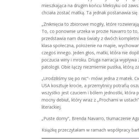
mieszkająca na drugim końcu Meksyku od zawsz
chciała zostać matką. Ta jednak postanawia się d
„Zniknięcia to zbiorowe mogiły, które rozwieraj
To, co ponownie urzeka w prozie Navarro to to,
przedstawia nam dwa światy z dwóch kompletnie 
klasa społeczna, położenie na mapie, wychowanie
czegoś innego. Jeden głos, matki, która nie dopi
poczucia winy i mroku. Druga narracja wypływa z
patologii. Obie łączy niezmiernie pustka, którą 
„Urodziliśmy się po nic”- mówi jedna z matek. Ci
USA kosztuje krocie, a przemytnicy potrafią oszu
wszystko jest czuciem i bólem jednostki, któr
mocny debiut, który wraz z „Prochami w ustach
literackiej.
„Puste domy”, Brenda Navarro, tłumaczenie Ag
Książkę przeczytałam w ramach współpracy bar