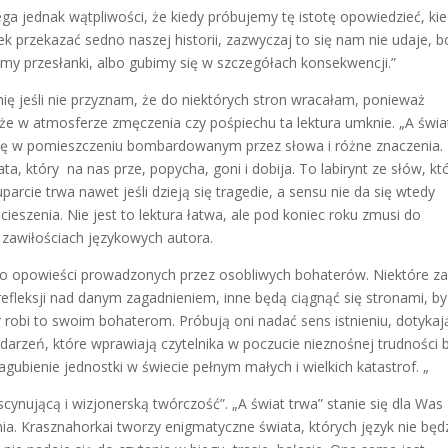
ulega jednak wątpliwości, że kiedy próbujemy tę istotę opowiedzieć, ki
przekazać sedno naszej historii, zazwyczaj to się nam nie udaje, b
emy przesłanki, albo gubimy się w szczegółach konsekwencji.”
amię jeśli nie przyznam, że do niektórych stron wracałam, ponieważ
ko, że w atmosferze zmęczenia czy pośpiechu ta lektura umknie. „A świa
e Cię w pomieszczeniu bombardowanym przez słowa i różne znaczenia.
ata, który
na nas prze, popycha, goni i dobija. To labirynt ze słów, kt
rcie trwa nawet jeśli dzieją się tragedie, a sensu nie da się wtedy
ieszenia. Nie jest to lektura łatwa, ale pod koniec roku zmusi do
i zawiłościach językowych autora.
ro opowieści prowadzonych przez osobliwych bohaterów. Niektóre z
refleksji nad danym zagadnieniem, inne będą ciągnąć się stronami, by
r robi to swoim bohaterom. Próbują oni nadać sens istnieniu, dotykaj
arzeń, które wprawiają czytelnika w poczucie nieznośnej trudności b
ubienie jednostki w świecie pełnym małych i wielkich katastrof. „
cynującą i wizjonerską twórczość”. „A świat trwa” stanie się dla Was
. Krasznahorkai tworzy enigmatyczne świata, których język nie będ