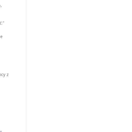
,
ć.”
je
icy z
,