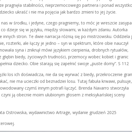
e pragnęła stabilności, nieprzemocowego partnera i ponad wszystko
ziecko ukraść i nie ma pojęcia jak bardzo zmieni to jej życie.
ą nas w środku, i jedyne, czego pragniemy, to móc je wreszcie zasypa
 co dzieje się w języku, między słowami, w każdym zdaniu. Autorka
innych stron. Te dwie narracja różnią się po mistrzowsku. Oddziela 
, rozterki, ale łączy je jedno – syn w spektrum, które obie nauczył
lnowała syna i zniknął mówi językiem cierpienia, drobnych rytuałów,
 głębin biedy, życiowych trudności, przemocy wobec kobiet i granic
zapełnia dziecko. Obie starają się zapełnić swoje „puste domy”. S 112
ężki los ich doświadcza, nie da się wyrwać z biedy, przekroczenie gran
kać, nie ma ucieczki od beznadziei losu. Tutaj fabuła krwawi, pulsuje
a powodowany czymś innym potrafi łączyć. Brenda Navarro stworzyła
” czyni ją obecnie moim ulubionym głosem z meksykańskiej sceny
ata Ostrowska, wydawnictwo Artrage, wydanie grudzień 2025
terowej.