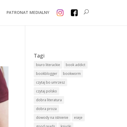
PATRONAT MEDIALNY
Tagi
biuro literackie
book addict
bookblogger
bookworm
czytaj bo umrzesz
czytaj polsko
dobra literatura
dobra proza
dowody na istnienie
eseje
good reads
książki