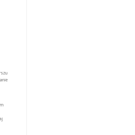
rszu
anie
im
aj