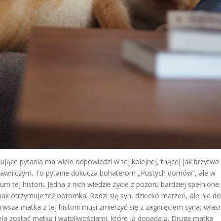
nujące pytania ma wiele odpowiedzi w tej kolejnej, tnącej jak brzytwa
dawniczym. To pytanie dokucza bohaterom „Pustych domów”, ale w
tej historii. Jedna z nich wiedzie życie z pozoru bardziej spełnione.
dnak otrzymuje też potomka. Rodzi się syn, dziecko marzeń, ale nie d
wsza matka z tej historii musi zmierzyć się z zaginięciem syna, wła
ła zostać matką i wątpliwościami, które ją dopadają. Druga matka