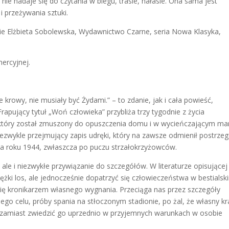
nie nadaje się do czytania w biegu, trasie, hałasie. Ona sama jest
i przeżywania sztuki.
nie Elżbieta Sobolewska, Wydawnictwo Czarne, seria Nowa Klasyka,
ercyjnej.
e krowy, nie musiały być Żydami.” – to zdanie, jak i cała powieść,
apujący tytuł „Woń człowieka” przybliża trzy tygodnie z życia
który został zmuszony do opuszczenia domu i w wycieńczającym ma
iezwykle przejmujący zapis udręki, który na zawsze odmienił postrzeg
 na roku 1944, zwłaszcza po puczu strzałokrzyżowców.
ale i niezwykłe przywiązanie do szczegółów. W literaturze opisującej
ężki los, ale jednocześnie dopatrzyć się człowieczeństwa w bestialsk
ię kronikarzem własnego wygnania. Przeciąga nas przez szczegóły
go celu, próby spania na stłoczonym stadionie, po żal, że własny kr
zamiast zwiedzić go uprzednio w przyjemnych warunkach w osobie