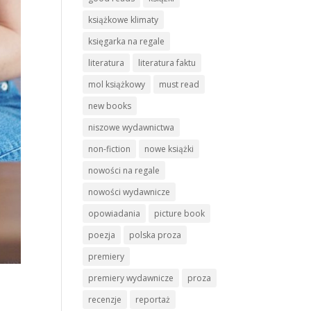
książkowe klimaty
księgarka na regale
literatura
literatura faktu
mol książkowy
must read
new books
niszowe wydawnictwa
non-fiction
nowe książki
nowości na regale
nowości wydawnicze
opowiadania
picture book
poezja
polska proza
premiery
premiery wydawnicze
proza
recenzje
reportaż