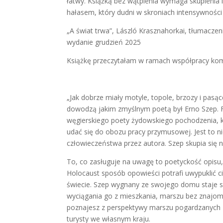
łatwy. Książką bez wątpienia wymaga skupienia i 
hałasem, który dudni w skroniach intensywności 
„A świat trwa”, László Krasznahorkai, tłumacze
wydanie grudzień 2025
Książkę przeczytałam w ramach współpracy kom
„Jak dobrze miały motyle, topole, brzozy i pasąc
dowodzą jakim zmyślnym poetą był Erno Szep. Fr
węgierskiego poety żydowskiego pochodzenia, 
udać się do obozu pracy przymusowej. Jest to n
człowieczeństwa przez autora. Szep skupia się
To, co zasługuje na uwagę to poetyckość opisu, 
Holocaust sposób opowieści potrafi uwypuklić ci
świecie. Szep wygnany ze swojego domu staje s
wyciągania go z mieszkania, marszu bez znajome
poznajesz z perspektywy marszu pogardzanych 
turysty we własnym kraju.