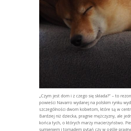
„Czym jest dom i z czego się składa?” – to rezo
powieści Navarro wydanej na polskim rynku wy
szczególności dwom kobietom, które są w centrum 
Bardziej niż dziecka, pragnie mężczyzny, ale je
końca tych, o których marzy macierzyństwo. Pier
sumieniem i tornadem pytań czy w ogóle pragnę