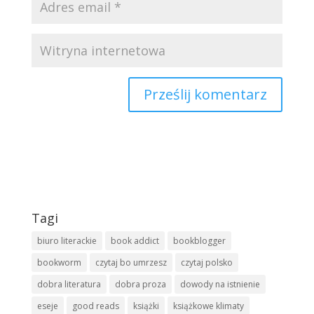
Tagi
biuro literackie
book addict
bookblogger
bookworm
czytaj bo umrzesz
czytaj polsko
dobra literatura
dobra proza
dowody na istnienie
eseje
good reads
książki
książkowe klimaty