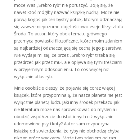
może Was „Srebro ryb” nie poruszyć. Boję się, że
nawet ktoś mógłby nazwać książkę nudną. Może nie
porwą kogoś jak ten bystry potok, którym odznaczają
się zawsze niepozorne objętościowo eseje Krzysztofa
Środa. To autor, który obok tematu głównego
przemyca powiastki filozoficzne, które moim zdaniem
są najbardziej odznaczającą się cechą jego pisarstwa.
Nie wydaje mi się, że przez „Srebro ryb” trzeba się
przedrzeć jak przez muł, ale opływa się tymi treściami
w przyjemnym odosobnieniu. To coś więcej niż
wyłącznie atlas ryb.
Mnie osobiście cieszy, że pojawia się coraz więcej
książek, które przypominają, że nasza planeta nie jest
wyłącznie planetą ludzi. Jaki inny środek przekazu jak
nie literatura może nas sprowokować do myślenia i
obudzić współczucie do istot innych niż wyłącznie
udomowione psy i koty? Autor sam rozpoczyna
książkę od stwierdzenia, że ryby nie obchodzą chyba
nikogo prócz wędkarzy. Może tym zdaniem od razu