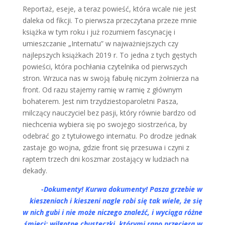
Reportaż, eseje, a teraz powieść, która wcale nie jest
daleka od fikcji. To pierwsza przeczytana przeze mnie
książka w tym roku i już rozumiem fascynację i
umieszczanie „Internatu” w najważniejszych czy
najlepszych książkach 2019 r. To jedna z tych gęstych
powieści, która pochłania czytelnika od pierwszych
stron. Wrzuca nas w swoją fabułę niczym żołnierza na
front. Od razu stajemy ramię w ramię z głównym
bohaterem. Jest nim trzydziestoparoletni Pasza,
milczący nauczyciel bez pasji, który równie bardzo od
niechcenia wybiera się po swojego siostrzeńca, by
odebrać go z tytułowego internatu. Po drodze jednak
zastaje go wojna, gdzie front się przesuwa i czyni z
raptem trzech dni koszmar zostający w ludziach na
dekady.
-Dokumenty! Kurwa dokumenty! Pasza grzebie w
kieszeniach i kieszeni nagle robi się tak wiele, że się
w nich gubi i nie może niczego znaleźć, i wyciąga różne
śmieci: wilgotne chusteczki, którymi rano przeciera w