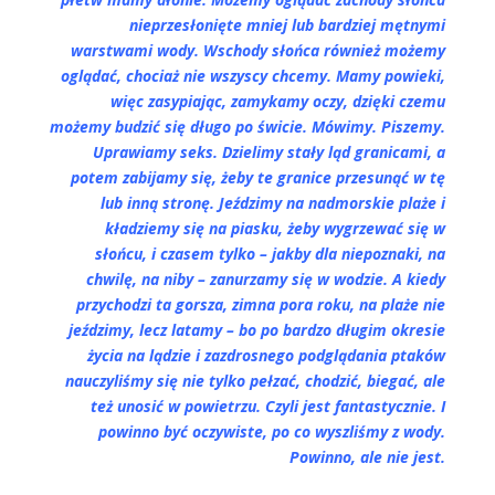
nieprzesłonięte mniej lub bardziej mętnymi
warstwami wody. Wschody słońca również możemy
oglądać, chociaż nie wszyscy chcemy. Mamy powieki,
więc zasypiając, zamykamy oczy, dzięki czemu
możemy budzić się dłu
go po świcie. Mówimy. Piszemy.
Uprawiamy seks. Dzielimy stały ląd granicami, a
potem zabijamy się, żeby te granice przesunąć w tę
lub inną stronę. Jeździmy na nadmorskie plaże i
kładziemy się na piasku, żeby wygrzewać się w
słońcu, i czasem tylko – jakby dla niepoznaki, na
chwilę, na niby – zanurzamy się w wodzie. A kiedy
przychodzi ta gorsza, zimna pora roku, na plaże nie
jeździmy, lecz latamy – bo po bardzo długim okresie
życia na lądzie i zazdrosnego podglądania ptaków
nauczyliśmy się nie tylko pełzać, chodzić, biegać, ale
też unosić w powietrzu. Czyli jest fantastycznie. I
powinno być oczywiste, po co wyszliśmy z wody.
Powinno, ale nie jest.