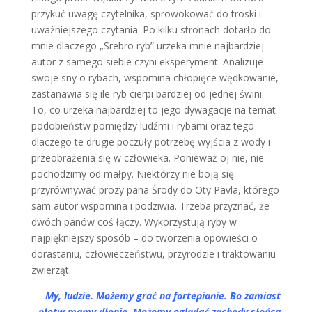
przykuć uwagę czytelnika, sprowokować do troski i
uważniejszego czytania. Po kilku stronach dotarło do
mnie dlaczego „Srebro ryb” urzeka mnie najbardziej –
autor z samego siebie czyni eksperyment. Analizuje
swoje sny o rybach, wspomina chłopięce wędkowanie,
zastanawia się ile ryb cierpi bardziej od jednej świni.
To, co urzeka najbardziej to jego dywagacje na temat
podobieństw pomiędzy ludźmi i rybami oraz tego
dlaczego te drugie poczuły potrzebę wyjścia z wody i
przeobrażenia się w człowieka. Ponieważ oj nie, nie
pochodzimy od małpy. Niektórzy nie boją się
przyrównywać prozy pana Środy do Oty Pavla, którego
sam autor wspomina i podziwia. Trzeba przyznać, że
dwóch panów coś łączy. Wykorzystują ryby w
najpiękniejszy sposób – do tworzenia opowieści o
dorastaniu, człowieczeństwu, przyrodzie i traktowaniu
zwierząt.
My, ludzie. Możemy grać na fortepianie. Bo zamiast
płetw mamy dłonie. Możemy oglądać zachody słońca