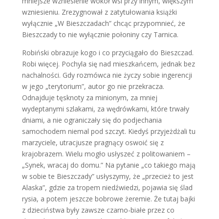
mniejsze wzniesienie wokół wsi przy innym, większym
wzniesieniu. Zrezygnował z zatytułowania książki
wyłącznie „W Bieszczadach” chcąc przypomnieć, że
Bieszczady to nie wyłącznie połoniny czy Tarnica.
Robiński obrazuje kogo i co przyciągało do Bieszczad.
Robi więcej. Pochyla się nad mieszkańcem, jednak bez
nachalności. Gdy rozmówca nie życzy sobie ingerencji
w jego „terytorium”, autor go nie przekracza.
Odnajduje tęsknoty za minionym, za mniej
wydeptanymi szlakami, za wędrówkami, które trwały
dniami, a nie ograniczały się do podjechania
samochodem niemal pod szczyt. Kiedyś przyjeżdżali tu
marzyciele, utracjusze pragnący oswoić się z
krajobrazem. Wielu mogło usłyszeć z politowaniem –
„Synek, wracaj do domu.” Na pytanie „co takiego mają
w sobie te Bieszczady” usłyszymy, że „przecież to jest
Alaska”, gdzie za tropem niedźwiedzi, pojawia się ślad
rysia, a potem jeszcze bobrowe żeremie. Że tutaj bajki
z dzieciństwa były zawsze czarno-białe przez co