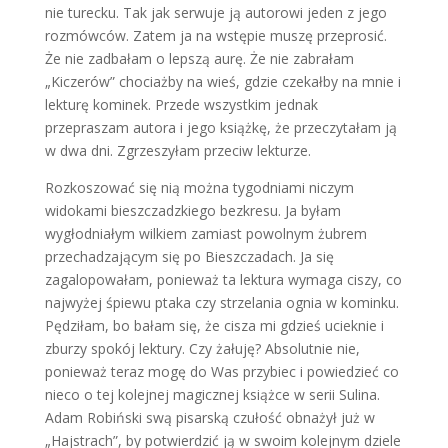
nie turecku. Tak jak serwuje ją autorowi jeden z jego
rozmówców. Zatem ja na wstępie muszę przeprosić.
Że nie zadbałam o lepszą aurę. Że nie zabrałam
„Kiczerów” chociażby na wieś, gdzie czekałby na mnie i
lekturę kominek. Przede wszystkim jednak
przepraszam autora i jego książkę, że przeczytałam ją
w dwa dni. Zgrzeszyłam przeciw lekturze.
Rozkoszować się nią można tygodniami niczym
widokami bieszczadzkiego bezkresu. Ja byłam
wygłodniałym wilkiem zamiast powolnym żubrem
przechadzającym się po Bieszczadach. Ja się
zagalopowałam, ponieważ ta lektura wymaga ciszy, co
najwyżej śpiewu ptaka czy strzelania ognia w kominku.
Pędziłam, bo bałam się, że cisza mi gdzieś ucieknie i
zburzy spokój lektury. Czy żałuję? Absolutnie nie,
ponieważ teraz mogę do Was przybiec i powiedzieć co
nieco o tej kolejnej magicznej książce w serii Sulina.
Adam Robiński swą pisarską czułość obnażył już w
„Hajstrach”, by potwierdzić ją w swoim kolejnym dziele