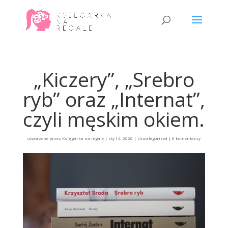
„Kiczery”, „Srebro
ryb” oraz „Internat”,
czyli męskim okiem.
utworzone przez
Księgarka na regale
|
sty 14, 2020
|
Uncategorized
|
0 komentarzy