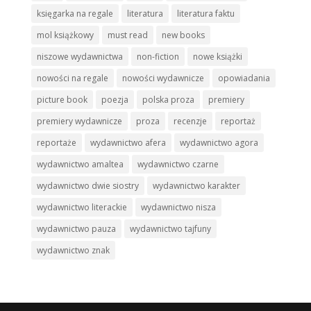
księgarka na regale
literatura
literatura faktu
mol książkowy
must read
new books
niszowe wydawnictwa
non-fiction
nowe książki
nowości na regale
nowości wydawnicze
opowiadania
picture book
poezja
polska proza
premiery
premiery wydawnicze
proza
recenzje
reportaż
reportaże
wydawnictwo afera
wydawnictwo agora
wydawnictwo amaltea
wydawnictwo czarne
wydawnictwo dwie siostry
wydawnictwo karakter
wydawnictwo literackie
wydawnictwo nisza
wydawnictwo pauza
wydawnictwo tajfuny
wydawnictwo znak