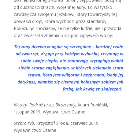
do nieuniknionego końca. Strony tej powieści pocą się
od duszności strachu wojennej aury. To wszystko
zawdzięcza swojemu językowi, który towarzyszy tej
powieści drogi, która wychodzi poza standardy.
Pokazując chociażby, że nie tylko ludzie, ale i przyroda
oraz zwierzęta zmieniają się pod wpływem wojny:
Tej zimy drzewa w ogóle są szczególne – bardziej czułe
od zwierząt, drgają przy każdym wybuchu, trzymają w
sobie swoje ciepło, nie zamarzają, wytapiają wokół
siebie czarne zagłębienia, w których zielenieje stara
trawa. Kora jest wilgotna i bezbronna, kiedy jej
dotykasz, plamisz się ciemnym bolesnym sokiem jak
farbą, jak krwią ze skaleczeń.
Kiczery. Podróż przez Bieszczady,
Adam Robiński,
listopad 2019, Wydawnictwo Czarne
Srebro ryb
, Krzysztof Środa, czerwiec 2019,
Wydawnictwo Czarne