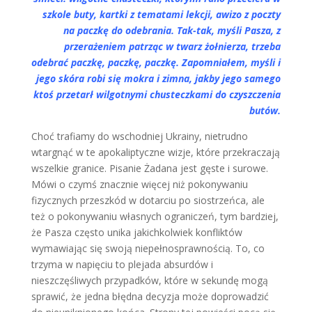
szkole buty, kartki z tematami lekcji, awizo z poczty
na paczkę do odebrania. Tak-tak, myśli Pasza, z
przerażeniem patrząc w twarz żołnierza, trzeba
odebrać paczkę, paczkę, paczkę. Zapomniałem, myśli i
jego skóra robi się mokra i zimna, jakby jego samego
ktoś przetarł wilgotnymi chusteczkami do czyszczenia
butów.
Choć trafiamy do wschodniej Ukrainy, nietrudno
wtargnąć w te apokaliptyczne wizje, które przekraczają
wszelkie granice. Pisanie Żadana jest gęste i surowe.
Mówi o czymś znacznie więcej niż pokonywaniu
fizycznych przeszkód w dotarciu po siostrzeńca, ale
też o pokonywaniu własnych ograniczeń, tym bardziej,
że Pasza często unika jakichkolwiek konfliktów
wymawiając się swoją niepełnosprawnością. To, co
trzyma w napięciu to plejada absurdów i
nieszczęśliwych przypadków, które w sekundę mogą
sprawić, że jedna błędna decyzja może doprowadzić