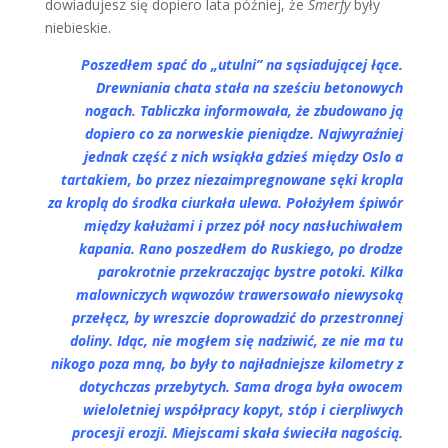
dowiadujesz się dopiero lata później, że
Smerfy
były
niebieskie.
Poszedłem spać do „utulni” na sąsiadującej łące.
Drewniania chata stała na sześciu betonowych
nogach. Tabliczka informowała, że zbudowano ją
dopiero co za norweskie pieniądze. Najwyraźniej
jednak część z nich wsiąkła gdzieś między Oslo a
tartakiem, bo przez niezaimpregnowane sęki kropla
za kroplą do środka ciurkała ulewa. Położyłem śpiwór
między kałużami i przez pół nocy nasłuchiwałem
kapania. Rano poszedłem do Ruskiego, po drodze
parokrotnie przekraczając bystre potoki. Kilka
malowniczych wąwozów trawersowało niewysoką
przełęcz, by wreszcie doprowadzić do przestronnej
doliny. Idąc, nie mogłem się nadziwić, ze nie ma tu
nikogo poza mną, bo były to najładniejsze kilometry z
dotychczas przebytych. Sama droga była owocem
wieloletniej współpracy kopyt, stóp i cierpliwych
procesji erozji. Miejscami skała świeciła nagością.