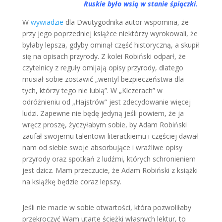
Ruskie było wsią w stanie śpiączki.
W
wywiadzie
dla Dwutygodnika autor wspomina, że
przy jego poprzedniej książce niektórzy wyrokowali, że
byłaby lepsza, gdyby ominął część historyczną, a skupił
się na opisach przyrody. Z kolei Robiński odparł, że
czytelnicy z reguły omijają opisy przyrody, dlatego
musiał sobie zostawić „wentyl bezpieczeństwa dla
tych, którzy tego nie lubią”. W „Kiczerach” w
odróżnieniu od „Hajstrów” jest zdecydowanie więcej
ludzi. Zapewne nie będę jedyną jeśli powiem, że ja
wręcz proszę, życzyłabym sobie, by Adam Robiński
zaufał swojemu talentowi literackiemu i częściej dawał
nam od siebie swoje absorbujące i wrażliwe opisy
przyrody oraz spotkań z ludźmi, których schronieniem
jest dzicz. Mam przeczucie, że Adam Robiński z książki
na książkę będzie coraz lepszy.
Jeśli nie macie w sobie otwartości, która pozwoliłaby
przekroczyć Wam utarte ścieżki własnych lektur, to