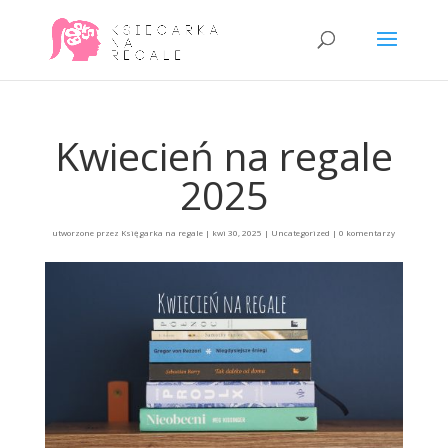
Kwiecień na regale
2025
utworzone przez
Księgarka na regale
|
kwi 30, 2025
|
Uncategorized
|
0 komentarzy