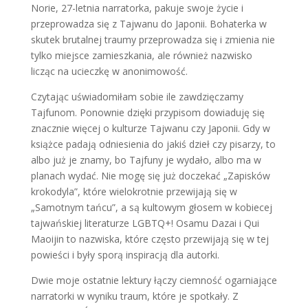
Norie, 27-letnia narratorka, pakuje swoje życie i
przeprowadza się z Tajwanu do Japonii. Bohaterka w
skutek brutalnej traumy przeprowadza się i zmienia nie
tylko miejsce zamieszkania, ale również nazwisko
licząc na ucieczkę w anonimowość.
Czytając uświadomiłam sobie ile zawdzięczamy
Tajfunom. Ponownie dzięki przypisom dowiaduję się
znacznie więcej o kulturze Tajwanu czy Japonii. Gdy w
książce padają odniesienia do jakiś dzieł czy pisarzy, to
albo już je znamy, bo Tajfuny je wydało, albo ma w
planach wydać. Nie mogę się już doczekać „Zapisków
krokodyla”, które wielokrotnie przewijają się w
„Samotnym tańcu”, a są kultowym głosem w kobiecej
tajwańskiej literaturze LGBTQ+! Osamu Dazai i Qui
Maoijin to nazwiska, które często przewijają się w tej
powieści i były sporą inspiracją dla autorki.
Dwie moje ostatnie lektury łączy ciemność ogarniające
narratorki w wyniku traum, które je spotkały. Z