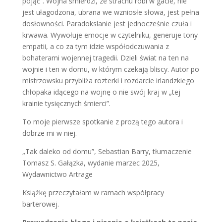
pojąć”. Wojna śmierdzi, ze strachu robi w gacie, nie
jest ułagodzona, ubrana we wzniosłe słowa, jest pełna
dosłowności. Paradokslanie jest jednocześnie czuła i
krwawa. Wywołuje emocje w czytelniku, generuje tony
empatii, a co za tym idzie współodczuwania z
bohaterami wojennej tragedii. Dzieli świat na ten na
wojnie i ten w domu, w którym czekają bliscy. Autor po
mistrzowsku przybliża rozterki i rozdarcie irlandzkiego
chłopaka idącego na wojnę o nie swój kraj w „tej
krainie tysięcznych śmierci”.
To moje pierwsze spotkanie z prozą tego autora i
dobrze mi w niej.
„Tak daleko od domu”, Sebastian Barry, tłumaczenie
Tomasz S. Gałązka, wydanie marzec 2025,
Wydawnictwo Artrage
Książkę przeczytałam w ramach współpracy
barterowej.