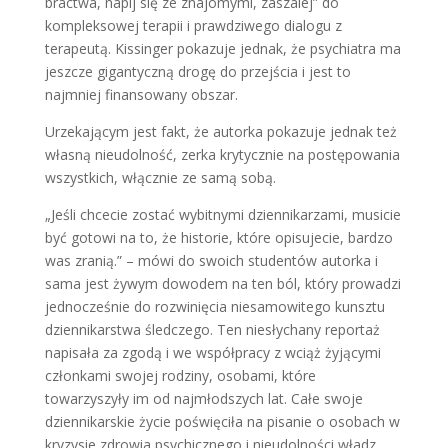
bractwa, napij się ze znajomymi, zaszalej” do
kompleksowej terapii i prawdziwego dialogu z
terapeutą. Kissinger pokazuje jednak, że psychiatra ma
jeszcze gigantyczną drogę do przejścia i jest to
najmniej finansowany obszar.
Urzekającym jest fakt, że autorka pokazuje jednak też
własną nieudolność, zerka krytycznie na postępowania
wszystkich, włącznie ze samą sobą.
„Jeśli chcecie zostać wybitnymi dziennikarzami, musicie
być gotowi na to, że historie, które opisujecie, bardzo
was zranią.” – mówi do swoich studentów autorka i
sama jest żywym dowodem na ten ból, który prowadzi
jednocześnie do rozwinięcia niesamowitego kunsztu
dziennikarstwa śledczego. Ten niesłychany reportaż
napisała za zgodą i we współpracy z wciąż żyjącymi
członkami swojej rodziny, osobami, które
towarzyszyły im od najmłodszych lat. Całe swoje
dziennikarskie życie poświęciła na pisanie o osobach w
kryzysie zdrowia psychicznego i nieudolności władz