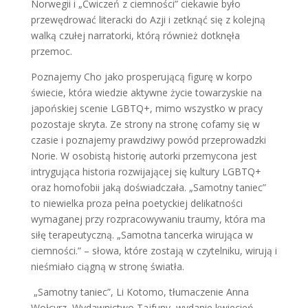
Norwegii i „Ćwiczeń z ciemności” ciekawie było
przewędrować literacki do Azji i zetknąć się z kolejną
walką czułej narratorki, którą również dotknęła
przemoc.
Poznajemy Cho jako prosperującą figurę w korpo
świecie, która wiedzie aktywne życie towarzyskie na
japońskiej scenie LGBTQ+, mimo wszystko w pracy
pozostaje skryta. Ze strony na stronę cofamy się w
czasie i poznajemy prawdziwy powód przeprowadzki
Norie. W osobistą historię autorki przemycona jest
intrygująca historia rozwijającej się kultury LGBTQ+
oraz homofobii jaką doświadczała. „Samotny taniec”
to niewielka proza pełna poetyckiej delikatności
wymaganej przy rozpracowywaniu traumy, która ma
siłę terapeutyczną. „Samotna tancerka wirująca w
ciemności.” – słowa, które zostają w czytelniku, wirują i
nieśmiało ciągną w stronę światła.
„Samotny taniec”, Li Kotomo, tłumaczenie Anna
Wołcyrz, Wydawnictwo Tajfuny, wydanie kwiecień