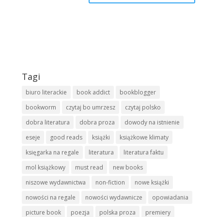
Tagi
biuro literackie
book addict
bookblogger
bookworm
czytaj bo umrzesz
czytaj polsko
dobra literatura
dobra proza
dowody na istnienie
eseje
good reads
książki
książkowe klimaty
księgarka na regale
literatura
literatura faktu
mol książkowy
must read
new books
niszowe wydawnictwa
non-fiction
nowe książki
nowości na regale
nowości wydawnicze
opowiadania
picture book
poezja
polska proza
premiery