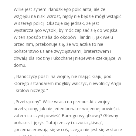
Willie jest synem irlandzkiego policjanta, ale ze
względu na niski wzrost, nigdy nie będzie mógł wstąpić
w szeregi policji. Okazuje się jednak, że jest
wystarczająco wysoki, by móc zapisać się do wojska.
W ten sposób trafia do okopów Flandrii i, jak wielu
przed nim, przekonuje się, że wojaczka to nie
bohaterstwo usiane zwycięstwami, braterstwem i
chwałą dla rodziny i ukochanej niepewnie czekającej w
domu.
„Irlandczycy poszli na wojnę, nie mając kraju, pod
którego sztandarem mogliby walczyć, niewolnicy Anglii
i królów niczego.”
„Przetrącony”. Willie wraca na przepustki z wojny
przetrącony, jak nie jeden bohater wojennej powieści,
zatem co czyni powieść Barrego wyjątkową? Główny
bohater. I język. Tutaj rzeczy i uczucia „kisną”,
„przemacerowują się w coś, czego nie jest się w stanie