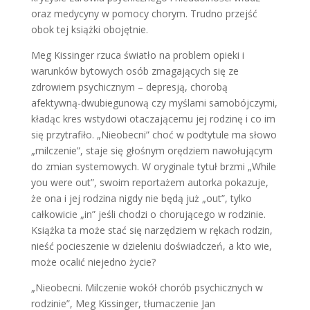
oraz medycyny w pomocy chorym. Trudno przejść
obok tej książki obojętnie.
Meg Kissinger rzuca światło na problem opieki i
warunków bytowych osób zmagających się ze
zdrowiem psychicznym – depresją, chorobą
afektywną-dwubiegunową czy myślami samobójczymi,
kładąc kres wstydowi otaczającemu jej rodzinę i co im
się przytrafiło. „Nieobecni” choć w podtytule ma słowo
„milczenie”, staje się głośnym orędziem nawołującym
do zmian systemowych. W oryginale tytuł brzmi „While
you were out”, swoim reportażem autorka pokazuje,
że ona i jej rodzina nigdy nie będą już „out”, tylko
całkowicie „in” jeśli chodzi o chorującego w rodzinie.
Książka ta może stać się narzędziem w rękach rodzin,
nieść pocieszenie w dzieleniu doświadczeń, a kto wie,
może ocalić niejedno życie?
„Nieobecni. Milczenie wokół chorób psychicznych w
rodzinie”, Meg Kissinger, tłumaczenie Jan