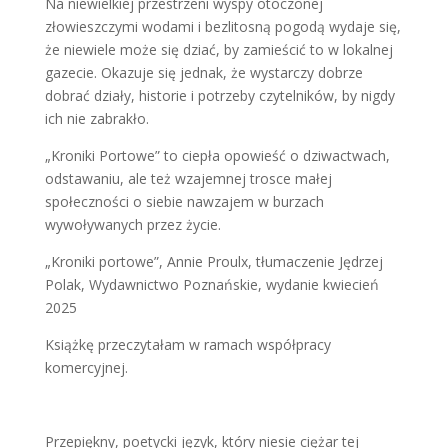
Na niewielkiej przestrzeni wyspy otoczonej
złowieszczymi wodami i bezlitosną pogodą wydaje się,
że niewiele może się dziać, by zamieścić to w lokalnej
gazecie. Okazuje się jednak, że wystarczy dobrze
dobrać działy, historie i potrzeby czytelników, by nigdy
ich nie zabrakło.
„Kroniki Portowe” to ciepła opowieść o dziwactwach,
odstawaniu, ale też wzajemnej trosce małej
społeczności o siebie nawzajem w burzach
wywoływanych przez życie.
„Kroniki portowe”, Annie Proulx, tłumaczenie Jędrzej
Polak, Wydawnictwo Poznańskie, wydanie kwiecień
2025
Książkę przeczytałam w ramach współpracy
komercyjnej.
Przepiękny, poetycki język, który niesie ciężar tej