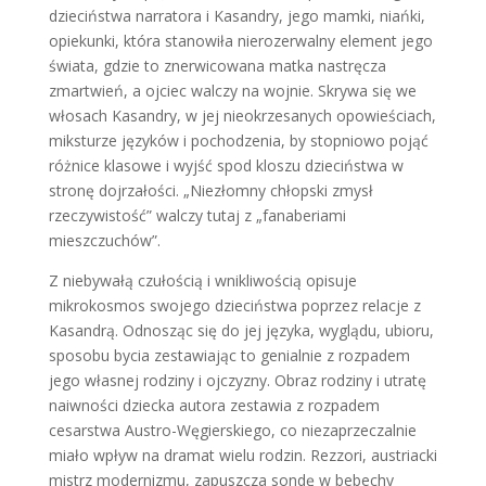
dzieciństwa narratora i Kasandry, jego mamki, niańki,
opiekunki, która stanowiła nierozerwalny element jego
świata, gdzie to znerwicowana matka nastręcza
zmartwień, a ojciec walczy na wojnie. Skrywa się we
włosach Kasandry, w jej nieokrzesanych opowieściach,
miksturze języków i pochodzenia, by stopniowo pojąć
różnice klasowe i wyjść spod kloszu dzieciństwa w
stronę dojrzałości. „Niezłomny chłopski zmysł
rzeczywistość” walczy tutaj z „fanaberiami
mieszczuchów”.
Z niebywałą czułością i wnikliwością opisuje
mikrokosmos swojego dzieciństwa poprzez relacje z
Kasandrą. Odnosząc się do jej języka, wyglądu, ubioru,
sposobu bycia zestawiając to genialnie z rozpadem
jego własnej rodziny i ojczyzny. Obraz rodziny i utratę
naiwności dziecka autora zestawia z rozpadem
cesarstwa Austro-Węgierskiego, co niezaprzeczalnie
miało wpływ na dramat wielu rodzin. Rezzori, austriacki
mistrz modernizmu, zapuszcza sondę w bebechy