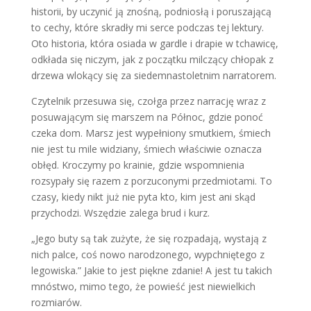
historii, by uczynić ją znośną, podniosłą i poruszającą
to cechy, które skradły mi serce podczas tej lektury.
Oto historia, która osiada w gardle i drapie w tchawicę,
odkłada się niczym, jak z początku milczący chłopak z
drzewa wlokący się za siedemnastoletnim narratorem.
Czytelnik przesuwa się, czołga przez narrację wraz z
posuwającym się marszem na Północ, gdzie ponoć
czeka dom. Marsz jest wypełniony smutkiem, śmiech
nie jest tu mile widziany, śmiech właściwie oznacza
obłęd. Kroczymy po krainie, gdzie wspomnienia
rozsypały się razem z porzuconymi przedmiotami. To
czasy, kiedy nikt już nie pyta kto, kim jest ani skąd
przychodzi. Wszędzie zalega brud i kurz.
„Jego buty są tak zużyte, że się rozpadają, wystają z
nich palce, coś nowo narodzonego, wypchniętego z
legowiska.” Jakie to jest piękne zdanie! A jest tu takich
mnóstwo, mimo tego, że powieść jest niewielkich
rozmiarów.