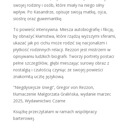
swojej rodziny i osób, które miały na niego silny
wpływ. Po Kasandrze, opisuje swoją matkę, ojca,
siostrę oraz guwernantkę.
To powieść intensywna. Miesza autobiografię i fikcję,
by obnażyć kłamstwa, które rządzą wyższymi sferami,
ukazać jak po cichu może rodzić się nacjonalizm i
płytkość rodzinnych relacji. Rezzori jest mistrzem w
opisywaniu ludzkich biografii. Tworzy portrety postaci
pełne szczegółów, głębi mieszając surowy obraz z
nostalgią i czułością czyniąc ze swojej powieści
znakomitą ucztę językową.
”Niegdysiejsze śniegi”, Gregor von Rezzori,
tłumaczenie Małgorzata Gralińska, wydanie marzec
2025, Wydawnictwo Czarne
Książkę przeczytałam w ramach współpracy
barterowej.