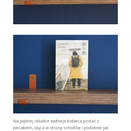
Na pięknej okładce widnieje kobieca postać z
plecakiem, idąca w stronę schodów i podobnie jak