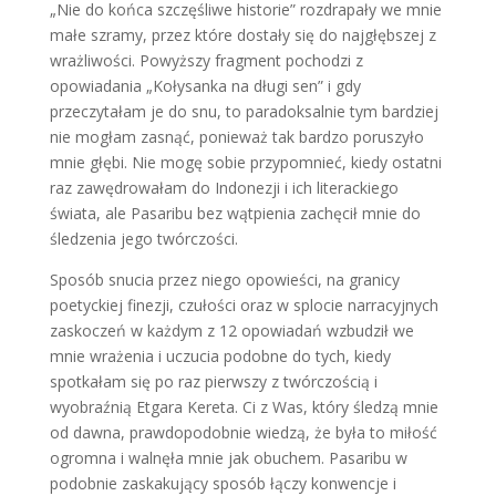
„Nie do końca szczęśliwe historie” rozdrapały we mnie
małe szramy, przez które dostały się do najgłębszej z
wrażliwości. Powyższy fragment pochodzi z
opowiadania „Kołysanka na długi sen” i gdy
przeczytałam je do snu, to paradoksalnie tym bardziej
nie mogłam zasnąć, ponieważ tak bardzo poruszyło
mnie głębi. Nie mogę sobie przypomnieć, kiedy ostatni
raz zawędrowałam do Indonezji i ich literackiego
świata, ale Pasaribu bez wątpienia zachęcił mnie do
śledzenia jego twórczości.
Sposób snucia przez niego opowieści, na granicy
poetyckiej finezji, czułości oraz w splocie narracyjnych
zaskoczeń w każdym z 12 opowiadań wzbudził we
mnie wrażenia i uczucia podobne do tych, kiedy
spotkałam się po raz pierwszy z twórczością i
wyobraźnią Etgara Kereta. Ci z Was, który śledzą mnie
od dawna, prawdopodobnie wiedzą, że była to miłość
ogromna i walnęła mnie jak obuchem. Pasaribu w
podobnie zaskakujący sposób łączy konwencje i