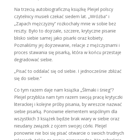
Na trzecią autobiograficzną książkę Pleijel polscy
czytelnicy musieli czekać siedem lat. „Wróżba” i
„Zapach mężczyzny” rozkochały mnie w sobie bez
reszty. Było to dojrzałe, szczere, krytyczne pisanie
blisko siebie samej jako pisarki oraz kobiety.
Poznaliśmy jej dojrzewanie, relacje z mężczyznami i
proces stawania się pisarką, która w końcu przestaje
degradować siebie.
„Pisać to oddalać się od siebie. I jednocześnie zbliżać
się do siebie.”
Co tym razem daje nam książka „Ślimaki i śnieg”?
Pleijel przybliża nam tym razem swoją pracę krytyczki
literackiej i kolejne próby pisania, by wreszcie nazwać
siebie pisarką. Ponownie elementem wspólnym dla
wszystkich 3 książek będzie brak wiary w siebie oraz
nieudany związek z ojcem swojej córki. Pleijel
ponownie nie boi się pisać otwarcie o swoich trudnych