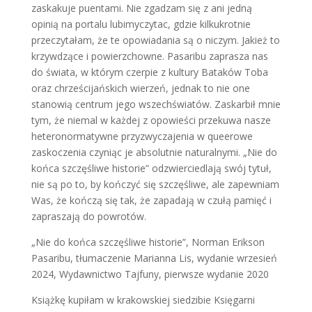
zaskakuje puentami. Nie zgadzam się z ani jedną
opinią na portalu lubimyczytac, gdzie kilkukrotnie
przeczytałam, że te opowiadania są o niczym. Jakież to
krzywdzące i powierzchowne. Pasaribu zaprasza nas
do świata, w którym czerpie z kultury Bataków Toba
oraz chrześcijańskich wierzeń, jednak to nie one
stanowią centrum jego wszechświatów. Zaskarbił mnie
tym, że niemal w każdej z opowieści przekuwa nasze
heteronormatywne przyzwyczajenia w queerowe
zaskoczenia czyniąc je absolutnie naturalnymi. „Nie do
końca szczęśliwe historie” odzwierciedlają swój tytuł,
nie są po to, by kończyć się szczęśliwe, ale zapewniam
Was, że kończą się tak, że zapadają w czułą pamięć i
zapraszają do powrotów.
„Nie do końca szczęśliwe historie”, Norman Erikson
Pasaribu, tłumaczenie Marianna Lis, wydanie wrzesień
2024, Wydawnictwo Tajfuny, pierwsze wydanie 2020
Książkę kupiłam w krakowskiej siedzibie Księgarni