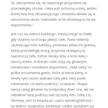
do zatrzymania się, do uważnego przyjrzenia się
przeciwległej stronie. rzeka jest ruchomą sceną, wobec
której inny kraj obserwującego człowieka składa się w
nieruchomy obraz, malowidło w tle utrwalające się we
wspomnieniu.”
Jest coś na wskroś ludzkiego i mistycznego w chwili,
gdy stajemy na brzegu jakiejś rzeki. Rzeki niekiedy
zachwycają mnie bardziej, ponieważ widzę ich granicę,
widzę przeciwległy brzeg, przyroda okalającą tę
tajemniczą taflę. Esther Kinsky idzie o krok dalej i
tworzy dzieło, w którym rzeki stają się głównymi
narratorami i nośnikami wspomnień. „Nad rzeką” to
próba zrozumienia granic, które przekraczamy, a
Kinsky tym razem wybrała rzeki jako swój punkt
odniesienia, cel wielu podróży i rozważań. Skupia
swoją uwag głównie na londyńskiej River Lea, ale nie
zabraknie tutaj podróży nad ojczysty Ren, Odrę czy
Neretwę. Jest to książka po części autobiograficzna i
na wskroś oryginalna, ponieważ rzadko spotykam się