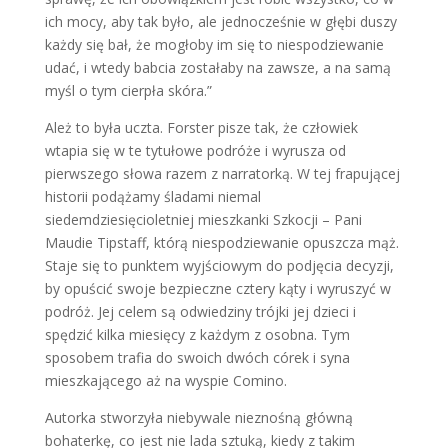
ich mocy, aby tak było, ale jednocześnie w głębi duszy
każdy się bał, że mogłoby im się to niespodziewanie
udać, i wtedy babcia zostałaby na zawsze, a na samą
myśl o tym cierpła skóra.”
Ależ to była uczta. Forster pisze tak, że człowiek
wtapia się w te tytułowe podróże i wyrusza od
pierwszego słowa razem z narratorką. W tej frapującej
historii podążamy śladami niemal
siedemdziesięcioletniej mieszkanki Szkocji – Pani
Maudie Tipstaff, którą niespodziewanie opuszcza mąż.
Staje się to punktem wyjściowym do podjęcia decyzji,
by opuścić swoje bezpieczne cztery kąty i wyruszyć w
podróż. Jej celem są odwiedziny trójki jej dzieci i
spędzić kilka miesięcy z każdym z osobna. Tym
sposobem trafia do swoich dwóch córek i syna
mieszkającego aż na wyspie Comino.
Autorka stworzyła niebywale nieznośną główną
bohaterkę, co jest nie lada sztuką, kiedy z takim