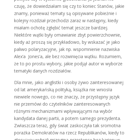
czuję, że dowiedziałam się czy to koniec Stanów, jakie
znamy, ponieważ tematy są opisywane pobieżnie i
kolejny rozdział przechodzi zaraz w następny, kiedy
miałam ochotę zgłębić temat jeszcze bardziej.
Niektóre wątki były omawianie zbyt powierzchownie,
kiedy aż proszą się przykładowo, by wskazać je jako
paliwo polaryzacyjne, jak np. wspomnienie nazwiska
Alex’a
Jones’a, ale bez rozwinięcia wątku. Rozumiem,
że to po prostu wybory, jakie podjął autor w wyborze
tematyki danych rozdziałów.
Dla mnie, jako anglistki i osoby żywo zainteresowanej
od lat amerykańską polityką, książka nie wniosła
niewiele nowego, co nie znaczy, że przystępny język
nie przemówi do czytelników zainteresowanych
różnymi mechanizmami wpływającymi na wybór
kandydata danej partii, a potem samego prezydenta.
Zwłaszcza teraz, gdy świat zaskoczyła tak sromotna
porażka Demokratów na rzecz Republikanów, kiedy to
głosujący wybrali mizogina-przestępcę bez kariery w