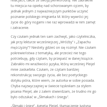
relacjach, także ze swoją pierworodną. Nie zabraknie
tu miejsca na opiekę nad schorowanym ojcem, by
jednak jednym z najważniejszym punktów uczynić
poznanie polskiego imigranta M. który wywróci jej
życie do góry nogami i nie raz wprowadzi w nim zamęt
i zatracenie.
Czy czułam jednak ten sam zachwyt, jako czytelniczka,
jak przy lekturze wcześniejszej „Wróżby” i „Zapachu
mężczyzny”? Niestety gdzieś on się rozmył. Nie czułam
pokrewieństwa z tematyką, ale przecież nie tego
potrzebuję, gdy czytam, by przepaść w danej książce.
Zabrakło mi wrażliwości języka, którą wcześniej Pleijel
mnie zaskarbiła. Czułam, że czytam bardziej
rekonstrukcję swojego życia, ale bez poetyckiego
dotyku pióra, które wiem, że autorka w sobie posiada.
Chyba najzwyczajniej w świecie tęskniłam za stylem
pisania Pleijel, ale z żalem stwierdzam, że trudno mi go
było odszukać w „Ślimakach i śniegu”.
„Ślimaki i śnieg”, Agneta Pleijel, tłumaczenie Justyna