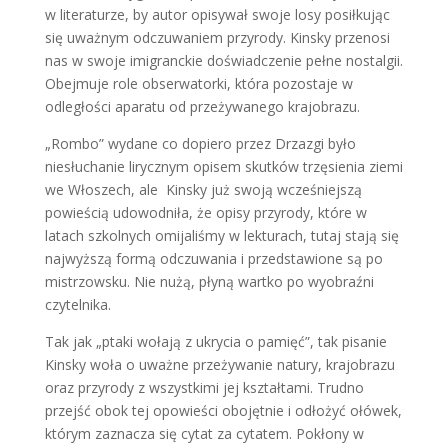
w literaturze, by autor opisywał swoje losy posiłkując
się uważnym odczuwaniem przyrody. Kinsky przenosi
nas w swoje imigranckie doświadczenie pełne nostalgii.
Obejmuje role obserwatorki, która pozostaje w
odległości aparatu od przeżywanego krajobrazu.
„Rombo” wydane co dopiero przez Drzazgi było
niesłuchanie lirycznym opisem skutków trzęsienia ziemi
we Włoszech, ale
Kinsky już swoją wcześniejszą
powieścią udowodniła, że opisy przyrody, które w
latach szkolnych omijaliśmy w lekturach, tutaj stają się
najwyższą formą odczuwania i przedstawione są po
mistrzowsku. Nie nużą, płyną wartko po wyobraźni
czytelnika.
Tak jak „ptaki wołają z ukrycia o pamięć”, tak pisanie
Kinsky woła o uważne przeżywanie natury, krajobrazu
oraz przyrody z wszystkimi jej kształtami. Trudno
przejść obok tej opowieści obojętnie i odłożyć ołówek,
którym zaznacza się cytat za cytatem. Pokłony w