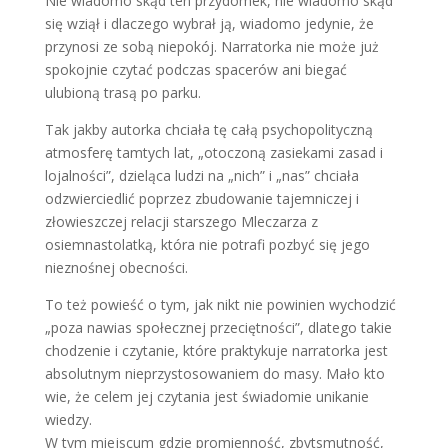
Nie wiadomo skąd ten przydomek, nie wiadomo skąd
się wziął i dlaczego wybrał ją, wiadomo jedynie, że
przynosi ze sobą niepokój. Narratorka nie może już
spokojnie czytać podczas spacerów ani biegać
ulubioną trasą po parku.
Tak jakby autorka chciała tę całą psychopolityczną
atmosferę tamtych lat, „otoczoną zasiekami zasad i
lojalności”, dzieląca ludzi na „nich” i „nas” chciała
odzwierciedlić poprzez zbudowanie tajemniczej i
złowieszczej relacji starszego Mleczarza z
osiemnastolatką, która nie potrafi pozbyć się jego
nieznośnej obecności.
To też powieść o tym, jak nikt nie powinien wychodzić
„poza nawias społecznej przeciętności”, dlatego takie
chodzenie i czytanie, które praktykuje narratorka jest
absolutnym nieprzystosowaniem do masy. Mało kto
wie, że celem jej czytania jest świadomie unikanie
wiedzy.
W tym miejscum gdzie promienność, zbytsmutność,