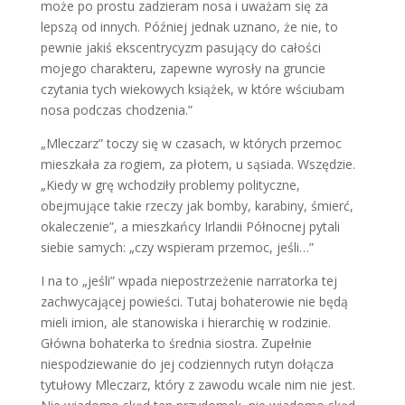
może po prostu zadzieram nosa i uważam się za
lepszą od innych. Później jednak uznano, że nie, to
pewnie jakiś ekscentrycyzm pasujący do całości
mojego charakteru, zapewne wyrosły na gruncie
czytania tych wiekowych książek, w które wściubam
nosa podczas chodzenia.”
„Mleczarz” toczy się w czasach, w których przemoc
mieszkała za rogiem, za płotem, u sąsiada. Wszędzie.
„Kiedy w grę wchodziły problemy polityczne,
obejmujące takie rzeczy jak bomby, karabiny, śmierć,
okaleczenie”, a mieszkańcy Irlandii Północnej pytali
siebie samych: „czy wspieram przemoc, jeśli…”
I na to „jeśli” wpada niepostrzeżenie narratorka tej
zachwycającej powieści. Tutaj bohaterowie nie będą
mieli imion, ale stanowiska i hierarchię w rodzinie.
Główna bohaterka to średnia siostra. Zupełnie
niespodziewanie do jej codziennych rutyn dołącza
tytułowy Mleczarz, który z zawodu wcale nim nie jest.