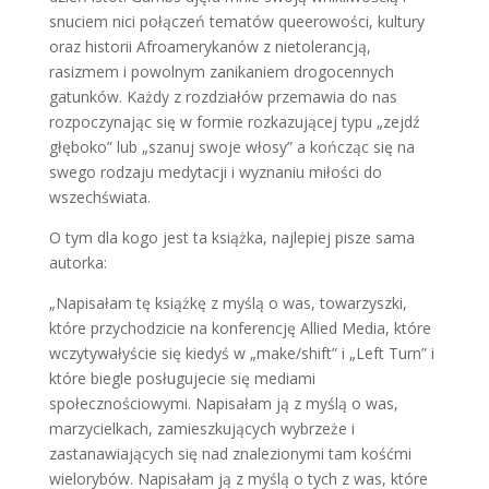
snuciem nici połączeń tematów queerowości, kultury
oraz historii Afroamerykanów z nietolerancją,
rasizmem i powolnym zanikaniem drogocennych
gatunków. Każdy z rozdziałów przemawia do nas
rozpoczynając się w formie rozkazującej typu „zejdź
głęboko” lub „szanuj swoje włosy” a kończąc się na
swego rodzaju medytacji i wyznaniu miłości do
wszechświata.
O tym dla kogo jest ta książka, najlepiej pisze sama
autorka:
„Napisałam tę książkę z myślą o was, towarzyszki,
które przychodzicie na konferencję Allied Media, które
wczytywałyście się kiedyś w „make/shift” i „Left Turn” i
które biegle posługujecie się mediami
społecznościowymi. Napisałam ją z myślą o was,
marzycielkach, zamieszkujących wybrzeże i
zastanawiających się nad znalezionymi tam kośćmi
wielorybów. Napisałam ją z myślą o tych z was, które