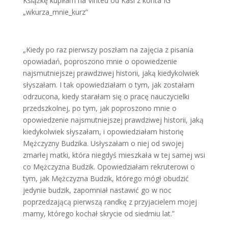
Książkę kupiłam na Vinted od Kasi z konta IG
„wkurza_mnie_kurz”
„Kiedy po raz pierwszy poszłam na zajęcia z pisania
opowiadań, poproszono mnie o opowiedzenie
najsmutniejszej prawdziwej historii, jaką kiedykolwiek
słyszałam. I tak opowiedziałam o tym, jak zostałam
odrzucona, kiedy starałam się o pracę nauczycielki
przedszkolnej, po tym, jak poproszono mnie o
opowiedzenie najsmutniejszej prawdziwej historii, jaką
kiedykolwiek słyszałam, i opowiedziałam historię
Mężczyzny Budzika. Usłyszałam o niej od swojej
zmarłej matki, która niegdyś mieszkała w tej samej wsi
co Mężczyzna Budzik. Opowiedziałam rekruterowi o
tym, jak Mężczyzna Budzik, którego mógł obudzić
jedynie budzik, zapomniał nastawić go w noc
poprzedzającą pierwszą randkę z przyjacielem mojej
mamy, którego kochał skrycie od siedmiu lat.”