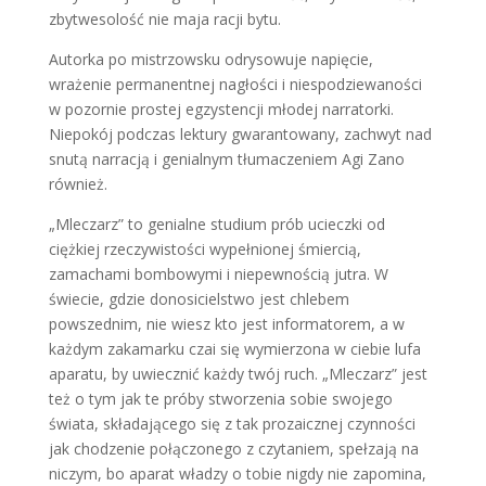
zbytwesolość nie maja racji bytu.
Autorka po mistrzowsku odrysowuje napięcie,
wrażenie permanentnej nagłości i niespodziewaności
w pozornie prostej egzystencji młodej narratorki.
Niepokój podczas lektury gwarantowany, zachwyt nad
snutą narracją i genialnym tłumaczeniem Agi Zano
również.
„Mleczarz” to genialne studium prób ucieczki od
ciężkiej rzeczywistości wypełnionej śmiercią,
zamachami bombowymi i niepewnością jutra. W
świecie, gdzie donosicielstwo jest chlebem
powszednim, nie wiesz kto jest informatorem, a w
każdym zakamarku czai się wymierzona w ciebie lufa
aparatu, by uwiecznić każdy twój ruch. „Mleczarz” jest
też o tym jak te próby stworzenia sobie swojego
świata, składającego się z tak prozaicznej czynności
jak chodzenie połączonego z czytaniem, spełzają na
niczym, bo aparat władzy o tobie nigdy nie zapomina,