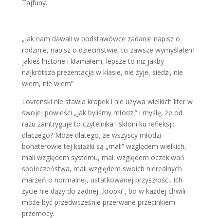
Tajfuny.
„jak nam dawali w podstawówce zadanie napisz o
rodzinie, napisz o dzieciństwie, to zawsze wymyślałem
jakieś historie i kłamałem, lepsze to niż jakby
najkrótsza prezentacja w klasie, nie żyje, siedzi, nie
wiem, nie wiem”
Lovrenski nie stawia kropek i nie używa wielkich liter w
swojej powieści „Jak byliśmy młodzi” i myślę, że od
razu zaintryguje to czytelnika i skłoni ku refleksji:
dlaczego? Może dlatego, że wszyscy młodzi
bohaterowie tej książki są „mali” względem wielkich,
mali względem systemu, mali względem oczekiwań
społeczeństwa, mali względem swoich nierealnych
marzeń o normalnej, ustatkowanej przyszłości. Ich
życie nie dąży do żadnej „kropki”, bo w każdej chwili
może być przedwcześnie przerwane przecinkiem
przemocy.