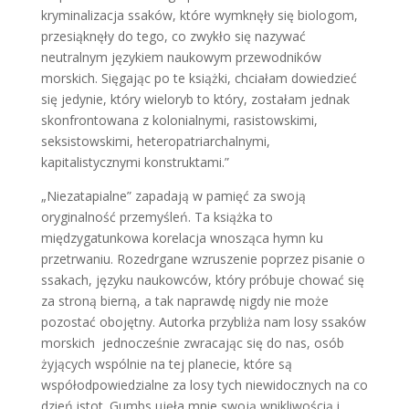
kryminalizacja ssaków, które wymknęły się biologom,
przesiąknęły do tego, co zwykło się nazywać
neutralnym językiem naukowym przewodników
morskich. Sięgając po te książki, chciałam dowiedzieć
się jedynie, który wieloryb to który, zostałam jednak
skonfrontowana z kolonialnymi, rasistowskimi,
seksistowskimi, heteropatriarchalnymi,
kapitalistycznymi konstruktami.”
„Niezatapialne” zapadają w pamięć za swoją
oryginalność przemyśleń. Ta książka to
międzygatunkowa korelacja wnosząca hymn ku
przetrwaniu. Rozedrgane wzruszenie poprzez pisanie o
ssakach, języku naukowców, który próbuje chować się
za stroną bierną, a tak naprawdę nigdy nie może
pozostać obojętny. Autorka przybliża nam losy ssaków
morskich
jednocześnie zwracając się do nas, osób
żyjących wspólnie na tej planecie, które są
współodpowiedzialne za losy tych niewidocznych na co
dzień istot. Gumbs ujęła mnie swoją wnikliwością i