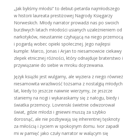
„Jak byliśmy młodsi” to debiut-petarda najmłodszego
w historii laureata prestiżowej Nagrody Księgarzy
Norweskich. Młody narrator prowadzi nas po swoich
burzliwych latach młodości usianych uzależnieniem od
narkotyków, nieustannie czyhającą na niego przemocą
i pogardą wobec opieki społecznej. Jego najlepsi
kumple: Marco, Jonas i Arjan to niesamowicie ciekawy
zlepek etnicznej różności, który odnajduje braterstwo i
przywiązanie do siebie w mroku dojrzewania.
Język książki jest wulgarny, ale wyziera z niego również
niesamowita wrażliwość tożsama z nostalgią młodych
lat, kiedy to jeszcze naiwnie wierzymy, że jeszcze
staniemy na nogi i wykaraskamy się z nałogu, biedy i
światka przemocy. Lovrenski świetnie odwzorował
świat, gdzie młodzi i gniewni muszą za szybko
dorosnąć, ale nie pozbywają się inherentnej tęsknoty
za miłością i życiem w spokojnym domu. Ivor zapadł
mi w pamięć jako czuły narrator w walącym się