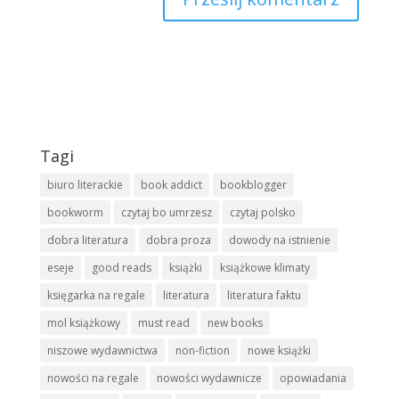
Tagi
biuro literackie
book addict
bookblogger
bookworm
czytaj bo umrzesz
czytaj polsko
dobra literatura
dobra proza
dowody na istnienie
eseje
good reads
książki
książkowe klimaty
księgarka na regale
literatura
literatura faktu
mol książkowy
must read
new books
niszowe wydawnictwa
non-fiction
nowe książki
nowości na regale
nowości wydawnicze
opowiadania