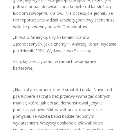
polityce ponad doświadczoną kobietę od lat służącą
ludziom i swojemu krajowi. Nie oczekujcie jednak, że
ten reportaż przewidział zeszłotygodniowy scenariusz i
wskaże przyczyny porażki Demokratów.
„Bitwa o Amerykę. Czy to koniec Stanów
Zjednoczonych, jakie znamy?”, Andrzej Kohut, wydanie
październik 2024, Wydawnictwo Szczeliny
Książkę przeczytałam w ramach współpracy
barterowej.
„Nad całym domem zawisł smutek i nuda. Nawet od
psa Kippera zaczęto bez przerwy wymagać dobrych
manier, które, jak dotąd, demonstrował jedynie
podczas zabawy. Nikt nawet przez moment nie
pomyślał, że wizyta babci będzie radosnym
wydarzeniem. Wszyscy doskonale zdawali sobie
sprawę, że ich obowiązkiem jest robić wszystko, co w