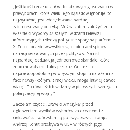
„Jeśli ktoś bierze udział w dodatkowym glosowaniu w
prawyborach, które wielu jego sąsiadów ignoruje, to
najwyraźniej jest zdecydowanie bardziej
zainteresowany polityką. Można zatem założyć, że to
właśnie ci wyborcy są stałymi widzami telewizji
informacyjnych i śledzą polityczne spory na platformie
X. To oni przede wszystkim są odbiorcami spinów i
narracji serwowanych przez polityków. Na nich
najbardziej oddziałują jednodniowe skandale, które
zdominowały medialny przekaz. Oni też są
najprawdopodobniej w większym stopniu narażeni na
fake newsy (którym, z racji wieku, mogą łatwiej dawać
wiarę). To również ich widzimy w pierwszych szeregach
polaryzacyjnej wojny.”
Zaczęłam czytać „Bitwę o Amerykę” przed
ogłoszeniem wyników wyborów za oceanem i z
ciekawością kończyłam ją po zwycięstwie Trumpa.
Andrzej Kohut przebywa w USA w różnych jego