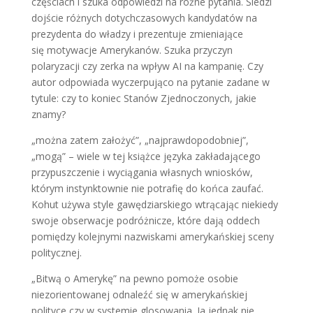
częściach i szuka odpowiedzi na różne pytania. Śledzi
dojście różnych dotychczasowych kandydatów na
prezydenta do władzy i prezentuje zmieniające
się motywacje Amerykanów. Szuka przyczyn
polaryzacji czy zerka na wpływ AI na kampanię. Czy
autor odpowiada wyczerpująco na pytanie zadane w
tytule: czy to koniec Stanów Zjednoczonych, jakie
znamy?
„można zatem założyć”, „najprawdopodobniej”,
„mogą” – wiele w tej książce języka zakładającego
przypuszczenie i wyciągania własnych wniosków,
którym instynktownie nie potrafię do końca zaufać.
Kohut używa style gawędziarskiego wtrącając niekiedy
swoje obserwacje podróżnicze, które dają oddech
pomiędzy kolejnymi nazwiskami amerykańskiej sceny
politycznej.
„Bitwą o Amerykę” na pewno pomoże osobie
niezorientowanej odnaleźć się w amerykańskiej
polityce czy w systemie glosowania. Ja jednak nie