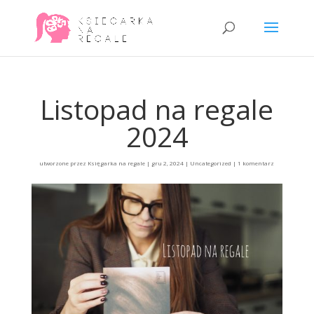
Listopad na regale
2024
utworzone przez
Księgarka na regale
|
gru 2, 2024
|
Uncategorized
|
1 komentarz