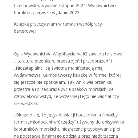
Czechowska, wydanie listopad 2024, Wydawnictwo
Karakter, pierwsze wydanie 2023
Książkę przeczytałam w ramach współpracy
barterowej.
Opis Wydawnictwa Współbycie na IG zawiera te słowa:
„literatura przenikań, przestrojeń i przeobrażeń” i
„Niezatapialne” są świetną manifestacją misji
wydawnictwa. Gumbs tworzy książkę w formie, której
się jeszcze nie spotkałam. Tak wnikliwie przenika,
przestraja i przeobraża życie ssaków morskich, że
człowiekowi wstyd, że wcześniej tego nie widział czy
nie wiedział.
„Okazało się, że język dewiacji i oczerniania (choćby
termin „młodociani włóczędzy” używany do opisywania
kapturników morskich), niezręczne przypisywanie płci
na podstawie binarnego podziału oraz niedorzeczna