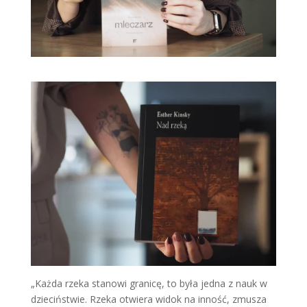
„Każda rzeka stanowi granicę, to była jedna z nauk w
dzieciństwie. Rzeka otwiera widok na inność, zmusza