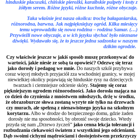
hinduskie placuszki, chińskie pierożki, karaibskie pulpety i tosty z
żółtym serem. Różne języki, różne kuchnie, różne obyczaje.
Taka właśnie jest nasza okolica: trochę bałaganiarska,
różnorodna, barwna. Jak najpiękniejszy ogród. Kilka miesięcy
temu wprowadziła się nowa rodzina – rodzina Samar. (…)
Przywieźli nowe obyczaje, a w ich języku słychać było nieznane
dźwięki. Wydawało się, że to jeszcze jedna sadzonka w naszym
dzikim ogrodzie.
Czy właściwie jeszcze w jakiś sposób muszę przekonywać do
wartości, jakie niesie ze sobą ta opowieść? Odezwę się teraz
jako dorosły i pedagog we mnie.
Do naszych szkół przybywa
coraz więcej młodych przyjaciół zza wschodniej granicy, w mojej
niewielkiej okolicy pojawiają się hinduskie rysy na dziecięcych
twarzach i ciemniejsze odcienie skóry.
Stajemy się coraz
piękniejszym ogrodem różnorodności. Jako dorosła mająca na
co dzień do czynienia z mnóstwem młodszych, drżę w środku,
że
obrazoburcze słowa zostaną wyryte nie tylko na drzewach
czy murach, ale spełzną z nienawistnego języka na szkolnym
korytarzu.
Albo w drodze do bezpiecznego domu, gdzie żaden
dorosły nie ma sposobności, by obronić swoje dziecko. Wtedy
przyda się nam „Drzewo życzeń”
jako cenna lekcja tolerancji i
rozbudzania ciekawości światem z wszystkimi jego odcieniami.
Dąb swoimi cichymi mądrościami i dostojeństwem przekrzyczy