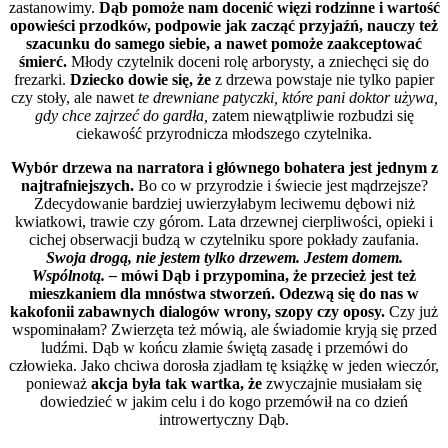
zastanowimy.
Dąb pomoże nam docenić więzi rodzinne i wartość
opowieści przodków, podpowie jak zacząć przyjaźń, nauczy też
szacunku do samego siebie, a nawet pomoże zaakceptować
śmierć.
Młody czytelnik doceni rolę arborysty, a zniechęci się do
frezarki.
Dziecko dowie się, że
z drzewa powstaje nie tylko papier
czy stoły, ale nawet
te drewniane patyczki, które pani doktor używa,
gdy chce zajrzeć do gardła,
zatem niewątpliwie rozbudzi się
ciekawość przyrodnicza młodszego czytelnika.
Wybór drzewa na narratora i głównego bohatera jest jednym z
najtrafniejszych.
Bo co w przyrodzie i świecie jest mądrzejsze?
Zdecydowanie bardziej uwierzyłabym leciwemu dębowi niż
kwiatkowi, trawie czy górom. Lata drzewnej cierpliwości, opieki i
cichej obserwacji budzą w czytelniku spore pokłady zaufania.
Swoja drogą, nie jestem tylko drzewem. Jestem domem.
Wspólnotą. –
mówi Dąb i przypomina, że przecież jest też
mieszkaniem dla mnóstwa stworzeń. Odezwą się do nas w
kakofonii zabawnych dialogów wrony, szopy czy oposy.
Czy już
wspominałam? Zwierzęta też mówią, ale świadomie kryją się przed
ludźmi. Dąb w końcu złamie świętą zasadę i przemówi do
człowieka. Jako chciwa dorosła zjadłam tę książkę w jeden wieczór,
ponieważ
akcja była tak wartka, że
zwyczajnie musiałam się
dowiedzieć w jakim celu i do kogo przemówił na co dzień
introwertyczny Dąb.