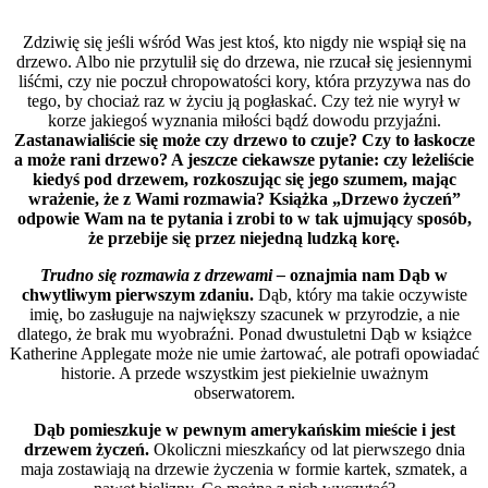
Zdziwię się jeśli wśród Was jest ktoś, kto nigdy nie wspiął się na
drzewo. Albo nie przytulił się do drzewa, nie rzucał się jesiennymi
liśćmi, czy nie poczuł chropowatości kory, która przyzywa nas do
tego, by chociaż raz w życiu ją pogłaskać. Czy też nie wyrył w
korze jakiegoś wyznania miłości bądź dowodu przyjaźni.
Zastanawialiście się może czy drzewo to czuje? Czy to łaskocze
a może rani drzewo? A jeszcze ciekawsze pytanie: czy leżeliście
kiedyś pod drzewem, rozkoszując się jego szumem, mając
wrażenie, że z Wami rozmawia? Książka „Drzewo życzeń”
odpowie Wam na te pytania i zrobi to w tak ujmujący sposób,
że przebije się przez niejedną ludzką korę.
Trudno się rozmawia z drzewami –
oznajmia nam Dąb w
chwytliwym pierwszym zdaniu.
Dąb, który ma takie oczywiste
imię, bo zasługuje na największy szacunek w przyrodzie, a nie
dlatego, że brak mu wyobraźni. Ponad dwustuletni Dąb w książce
Katherine Applegate może nie umie żartować, ale potrafi opowiadać
historie. A przede wszystkim jest piekielnie uważnym
obserwatorem.
Dąb pomieszkuje w pewnym amerykańskim mieście i jest
drzewem życzeń.
Okoliczni mieszkańcy od lat pierwszego dnia
maja zostawiają na drzewie życzenia w formie kartek, szmatek, a