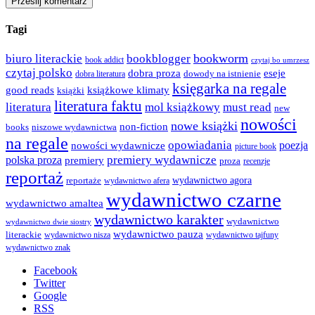
Tagi
bookworm
biuro literackie
bookblogger
book addict
czytaj bo umrzesz
czytaj polsko
dobra proza
eseje
dowody na istnienie
dobra literatura
księgarka na regale
good reads
książkowe klimaty
książki
literatura faktu
literatura
mol książkowy
must read
new
nowości
nowe książki
non-fiction
books
niszowe wydawnictwa
na regale
opowiadania
poezja
nowości wydawnicze
picture book
premiery wydawnicze
polska proza
premiery
proza
recenzje
reportaż
wydawnictwo agora
reportaże
wydawnictwo afera
wydawnictwo czarne
wydawnictwo amaltea
wydawnictwo karakter
wydawnictwo
wydawnictwo dwie siostry
wydawnictwo pauza
literackie
wydawnictwo nisza
wydawnictwo tajfuny
wydawnictwo znak
Facebook
Twitter
Google
RSS