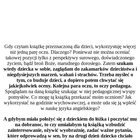
Gdy czytam książkę przeznaczoną dla dzieci, wykorzystuję więcej
niż jedną parę oczu. Dlaczego? Ponieważ nie można oceniać
takowej pozycji tylko z perspektywy surowego, doświadczonego
życiem, bądź broń Boże, marudnego dorosłego. Zatem
szukam
wtedy dziecka w sobie, zaglądam do zakamarków dzieciństwa i
niegdysiejszych marzeń, wahań i strachów. Trzeba myśleć o
tym, co buduje dzieci, a dopiero potem chwytać się
jakiejkolwiek oceny. Kolejna para oczu, to oczy pedagoga.
Spoglądam na daną książkę szukając w niej pedagogicznej wyspy
pomysłów. Co mogę tą książką przekazać moim uczniom? Jak
wykorzystać na godzinie wychowawczej, a może uda się ją wpleść
w naukę języka angielskiego?
A gdybym miała położyć się z dzieckiem do łóżka i poczytać mu
na dobranoc, to czy umiałabym tą książką wzbudzić
zainteresowanie, ożywić wyobraźnię, zadać ważne pytania,
które odprowadzą w sen, by na drugi dzień dziecko chciało