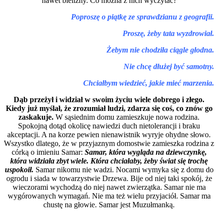
nawet bielizny. Co można z nich wyczytać?
Poproszę o piątkę ze sprawdzianu z geografii.
Proszę, żeby tata wyzdrowiał.
Żebym nie chodziła ciągle głodna.
Nie chcę dłużej być samotny.
Chciałbym wiedzieć, jakie mieć marzenia.
Dąb przeżył i widział w swoim życiu wiele dobrego i złego.
Kiedy już myślał, że zrozumiał ludzi, zdarza się coś, co znów go
zaskakuje.
W sąsiednim domu zamieszkuje nowa rodzina.
Spokojną dotąd okolicę nawiedzi duch nietolerancji i braku
akceptacji. A na korze pewien nienawistnik wyryje ohydne słowo.
Wszystko dlatego, że w przyjaznym domostwie zamieszka rodzina z
córką o imieniu Samar:
Samar, która wygląda na dziewczynkę,
która widziała zbyt wiele. Która chciałaby, żeby świat się trochę
uspokoił.
Samar nikomu nie wadzi. Nocami wymyka się z domu do
ogrodu i siada w towarzystwie Drzewa. Bije od niej taki spokój, że
wieczorami wychodzą do niej nawet zwierzątka. Samar nie ma
wygórowanych wymagań. Nie ma też wielu przyjaciół. Samar ma
chustę na głowie. Samar jest Muzułmanką.