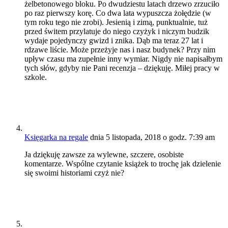
żelbetonowego bloku. Po dwudziestu latach drzewo zrzuciło
po raz pierwszy korę. Co dwa lata wypuszcza żołędzie (w
tym roku tego nie zrobi). Jesienią i zimą, punktualnie, tuż
przed świtem przylatuje do niego czyżyk i niczym budzik
wydaje pojedynczy gwizd i znika. Dąb ma teraz 27 lat i
rdzawe liście. Może przeżyje nas i nasz budynek? Przy nim
upływ czasu ma zupełnie inny wymiar. Nigdy nie napisałbym
tych słów, gdyby nie Pani recenzja – dziękuję. Miłej pracy w
szkole.
Księgarka na regale
dnia 5 listopada, 2018 o godz. 7:39 am
Ja dziękuję zawsze za wylewne, szczere, osobiste
komentarze. Wspólne czytanie książek to trochę jak dzielenie
się swoimi historiami czyż nie?