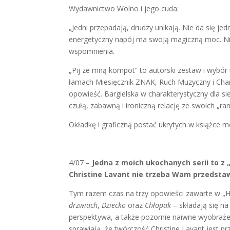
Wydawnictwo Wolno i jego cuda:
„Jedni przepadają, drudzy unikają. Nie da się 
energetyczny napój ma swoją magiczną moc. Nie 
wspomnienia.
„Pij ze mną kompot” to autorski zestaw i wybór 
łamach Miesięcznik ZNAK, Ruch Muzyczny i Char
opowieść. Bargielska w charakterystyczny dla sie
czułą, zabawną i ironiczną relację ze swoich „
Okładkę i graficzną postać ukrytych w książce 
4/07 –
Jedna z moich ukochanych serii to z „
Christine Lavant nie trzeba Wam przedstawi
Tym razem czas na trzy opowieści zawarte w „His
drzwiach
,
Dziecko
oraz
Chłopak
– składają się n
perspektywa, a także pozornie naiwne wyobraże
sprawiają, że twórczość Christine Lavant jest pr