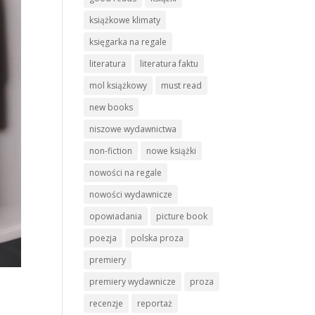
książkowe klimaty
księgarka na regale
literatura
literatura faktu
mol książkowy
must read
new books
niszowe wydawnictwa
non-fiction
nowe książki
nowości na regale
nowości wydawnicze
opowiadania
picture book
poezja
polska proza
premiery
premiery wydawnicze
proza
recenzje
reportaż