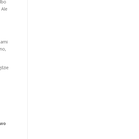
albo
 Ale
iami
cno,
gdzie
two