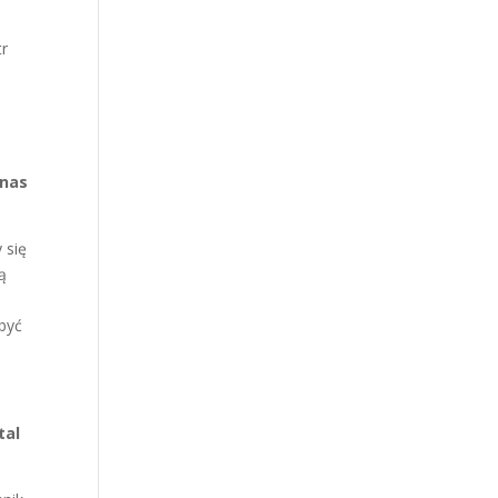
tr
 nas
 się
ą
 być
tal