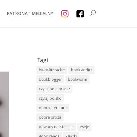
PATRONAT MEDIALNY
Tagi
biuro literackie
book addict
bookblogger
bookworm
czytaj bo umrzesz
czytaj polsko
dobra literatura
dobra proza
dowody na istnienie
eseje
good reads
książki