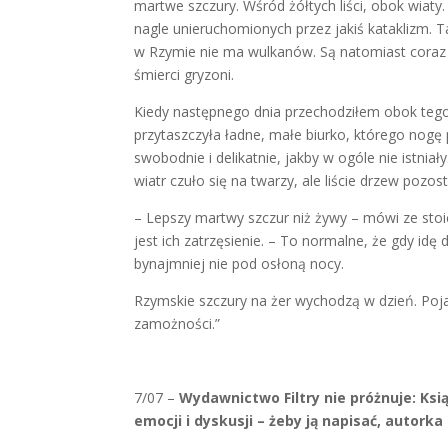
martwe szczury. Wśród żółtych liści, obok wiaty
nagle unieruchomionych przez jakiś kataklizm.
w Rzymie nie ma wulkanów. Są natomiast coraz ch
śmierci gryzoni.
Kiedy następnego dnia przechodziłem obok tego mie
przytaszczyła ładne, małe biurko, którego nogę
swobodnie i delikatnie, jakby w ogóle nie istnia
wiatr czuło się na twarzy, ale liście drzew pozo
– Lepszy martwy szczur niż żywy – mówi ze stoic
jest ich zatrzęsienie. – To normalne, że gdy idę 
bynajmniej nie pod osłoną nocy.
Rzymskie szczury na żer wychodzą w dzień. Poja
zamożności.”
7/07 –
Wydawnictwo Filtry nie próżnuje: Ksi
emocji i dyskusji – żeby ją napisać, autork