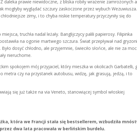
. Z daleka prawie niewidoczne, z bliska robiły wrażenie zamrożonych 
 Tak mogłyby wyglądać szczury zaskoczone przez wybuch Wezuwiusza.
łodniejsze zimy, i to chyba niskie temperatury przyczyniły się do
jsca, truchła nadal leżały. Banglijczycy palili papierosy. Filipinka
 postawiła na ogonie martwego szczura. Świat przepływał nad gryzon
ły. Było dosyć chłodno, ale przyjemnie, świeciło słońce, ale nie za mo
stały nieruchome.
kim spokojem mój przyjaciel, który mieszka w okolicach Garbatelli, 
do metra czy na przystanek autobusu, widzę, jak grasują, jedzą, i to
wiają się już także na via Veneto, stanowiącej symbol włoskiej
ążka, która we Francji stała się bestsellerem, wzbudziła mnós
a przez dwa lata pracowała w berlińskim burdelu.