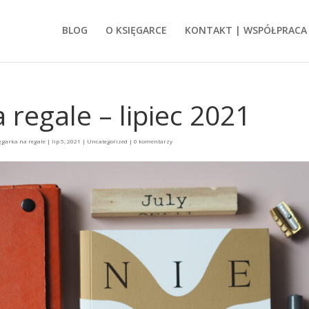
BLOG
O KSIĘGARCE
KONTAKT | WSPÓŁPRACA
 regale – lipiec 2021
ęgarka na regale
|
lip 5, 2021
|
Uncategorized
|
0 komentarzy