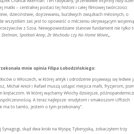
iążek Chantal Akerman. Ten radykalny, przenikliwie intymny niby-dzie
atki – centralnej postaci tej historii i całej filmowej twórczości
nie, dzieciństwie, dojrzewaniu, burzliwych związkach miłosnych, o
ede wszystkim zaś jest to opowieść o milczeniu okrywającym wojenn
 przeżywców z Szoa. Niewypowiedziane stanowi fundament nie tylko t
e Dielman
,
Spotkań Anny
,
Ze Wschodu
czy
No Home Movie
„.
przekonała mnie opinia Filipa Łobodzińskiego:
szkiców o Włoszech, w której antyk i odrodzenie pojawiają się ledwie 
iusz, Michał Anioł i Rafael muszą ustąpić miejsca mafii, fryzjerom, psi
ym krętaczom. W której wąchamy Włochy dzisiejsze, późnopandemicz
ą współczesnością. A teraz najlepsze: erudytom i smakoszom Uffizich
Nie ma to tamto, jestem o tym przekonany”.
 Synagogi, skąd dwa kroki na Wyspę Tyberyjską, zobaczyłem trzy