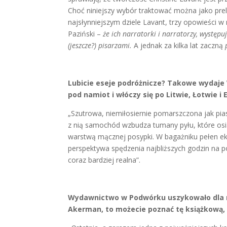
Choć niniejszy wybór traktować można jako pr
najsłynniejszym dziele Lavant, trzy opowieści w 
Paziński –
że ich narratorki i narratorzy, występuj
(jeszcze?) pisarzami.
A jednak za kilka lat zaczną
Lubicie eseje podróżnicze? Takowe wydaje
pod namiot i włóczy się po Litwie, Łotwie i 
„Szutrowa, niemiłosiernie pomarszczona jak piasz
z nią samochód wzbudza tumany pyłu, które osia
warstwą mącznej posypki. W bagażniku pełen e
perspektywa spędzenia najbliższych godzin na p
coraz bardziej realna”.
Wydawnictwo w Podwórku uszykowało dla nas
Akerman, to możecie poznać tę książkową, a