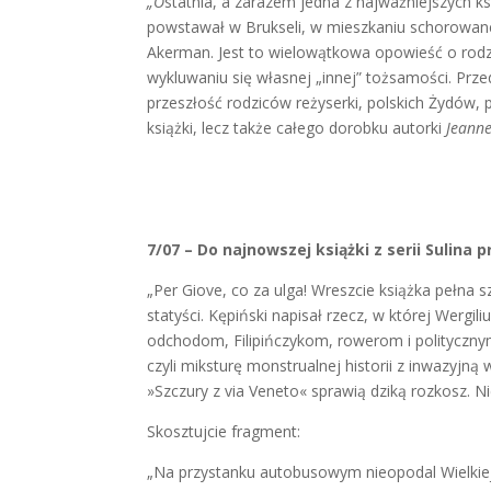
„O
statnia, a zarazem jedna z najważniejszych ks
powstawał w Brukseli, w mieszkaniu schorowanej m
Akerman. Jest to wielowątkowa opowieść o rodzi
wykluwaniu się własnej „innej” tożsamości. Prz
przeszłość rodziców reżyserki, polskich Żydów,
książki, lecz także całego dorobku autorki
Jeann
7/07 – Do najnowszej książki z serii Sulina 
„Per Giove, co za ulga! Wreszcie książka pełna 
statyści. Kępiński napisał rzecz, w której Wergil
odchodom, Filipińczykom, rowerom i polityczn
czyli miksturę monstrualnej historii z inwazyjn
»Szczury z via Veneto« sprawią dziką rozkosz. 
Skosztujcie fragment:
„Na przystanku autobusowym nieopodal Wielkiej