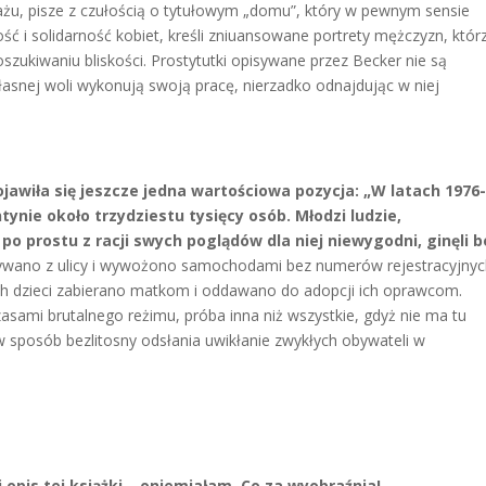
ażu, pisze z czułością o tytułowym „domu”, który w pewnym sensie
ość i solidarność kobiet, kreśli zniuansowane portrety mężczyzn, któr
oszukiwaniu bliskości. Prostytutki opisywane przez Becker nie są
własnej woli wykonują swoją pracę, nierzadko odnajdując w niej
awiła się jeszcze jedna wartościowa pozycja: „W latach 1976
nie około trzydziestu tysięcy osób. Młodzi ludzie,
 prostu z racji swych poglądów dla niej niewygodni, ginęli b
rywano z ulicy i wywożono samochodami bez numerów rejestracyjny
ch dzieci zabierano matkom i oddawano do adopcji ich oprawcom.
zasami brutalnego reżimu, próba inna niż wszystkie, gdyż nie ma tu
w sposób bezlitosny odsłania uwikłanie zwykłych obywateli w
opis tej książki – oniemiałam. Co za wyobraźnia!