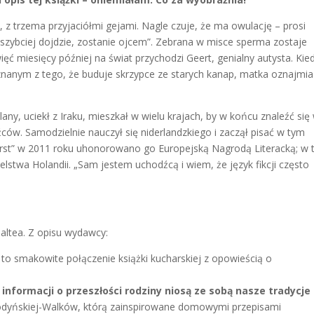
, z trzema przyjaciółmi gejami. Nagle czuje, że ma owulację – prosi
ajszybciej dojdzie, zostanie ojcem”. Zebrana w misce sperma zostaje
ć miesięcy później na świat przychodzi Geert, genialny autysta. Kie
znanym z tego, że buduje skrzypce ze starych kanap, matka oznajmi
lany, uciekł z Iraku, mieszkał w wielu krajach, by w końcu znaleźć się
źców. Samodzielnie nauczył się niderlandzkiego i zaczął pisać w tym
orst” w 2011 roku uhonorowano go Europejską Nagrodą Literacką; w
wa Holandii. „Sam jestem uchodźcą i wiem, że język fikcji często
altea. Z opisu wydawcy:
” to smakowite połączenie książki kucharskiej z opowieścią o
informacji o przeszłości rodziny niosą ze sobą nasze tradycje
odyńskiej-Walków, którą zainspirowane domowymi przepisami