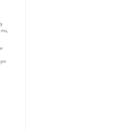
dy
a mu,
 w
 tym