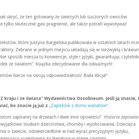
jednak ukryć, że ten gotowany ze świeżych lub suszonych owoców
tylko skutecznie gasi pragnienie, ale także potrafi wywoływać
tekstów, które Justyna Bargielska publikowała w ostatnich latach m.in
aktery. Zebrane w jednym miejscu układają się w niezwykłą i brawu
bie sposób miesza tu konwencje, style i języki, gwarantując czytelni
randek ze światem”. Książka zdecydowanie dla odważnych!
memów bierze na swoją odpowiedzialność Biala Alicja!”
Z kraju i ze świata” Wydawnictwa Ossolineum. Jeśli ją znacie, 
ać, bo znacie ją już z
„Zapisków z domu wariatów”.
torii zapisanej na drzwiach i dwie inne opowieści”.
Historia zapisana
a wyjątkowe studium dzieciństwa, choroby i wyobcowania. Dziecięca
nia o świecie, odzwierciedlone w nad wyraz precyzyjnym języku,
zejmująco sugestywna; to literatura w stanie czystym.