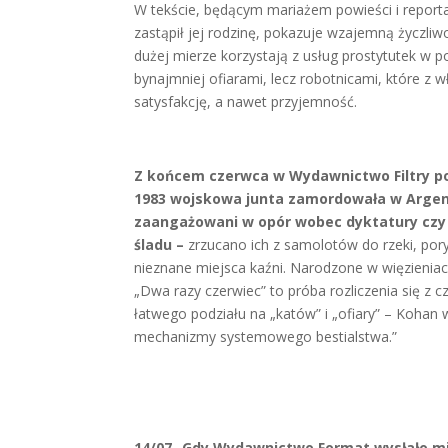
W tekście, będącym mariażem powieści i report
zastąpił jej rodzinę, pokazuje wzajemną życzliw
dużej mierze korzystają z usług prostytutek w p
bynajmniej ofiarami, lecz robotnicami, które z 
satysfakcję, a nawet przyjemność.
Z końcem czerwca w Wydawnictwo Filtry poj
1983 wojskowa junta zamordowała w Argenty
zaangażowani w opór wobec dyktatury czy po
śladu –
zrzucano ich z samolotów do rzeki, po
nieznane miejsca kaźni. Narodzone w więzienia
„Dwa razy czerwiec” to próba rozliczenia się z c
łatwego podziału na „katów” i „ofiary” – Kohan 
mechanizmy systemowego bestialstwa.”
14/07 -Gdy Wydawnictwo Format wysłało mi 