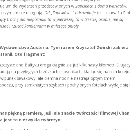
eludium do wydarzeń przedstawionych w
Zapiskach z domu wariatów
,
niczym im nie ustępują.
Od „Zapisków…” odróżnia je to
– zauważa Pio
ący trochę dla niepoznaki to w pierwszej, to w trzeciej osobie, nie są
pisać i rzucać kamieniami w milczące anioły.
 Wydawnictwo Austeria. Tym razem Krzysztof Żwirski zabiera
Estonii. Oto fragment:
czyste dno Bałtyku droga ciągnie się już kilkunasty kilometr. Siłujący
dają na przyległych brzózkach i sosenkach, kładąc się na nich kolejn
kwipunek biwakowy, ale ciemna noc nie nastraja optymizmem i
oboczu, przy zamkniętych szybach i pochylonych fotelach wydaje się
 piękną premierę. Jeśli nie znacie twórczości filmowej Chan
 jest to niezwykła twórczyni.