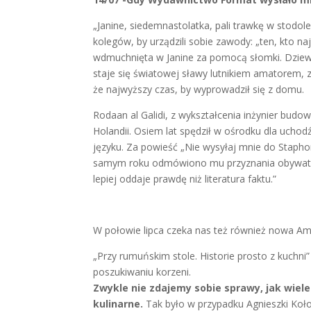
„Janine, siedemnastolatka, pali trawkę w stodole
kolegów, by urządzili sobie zawody: „ten, kto n
wdmuchnięta w Janine za pomocą słomki. Dziewię
staje się światowej sławy lutnikiem amatorem, 
że najwyższy czas, by wyprowadził się z domu.
Rodaan al Galidi, z wykształcenia inżynier budow
Holandii. Osiem lat spędził w ośrodku dla uchod
języku. Za powieść „Nie wysyłaj mnie do Staph
samym roku odmówiono mu przyznania obywatelst
lepiej oddaje prawdę niż literatura faktu.”
W połowie lipca czeka nas też również nowa Am
„Przy rumuńskim stole. Historie prosto z kuchni
poszukiwaniu korzeni.
Zwykle nie zdajemy sobie sprawy, jak wiele 
kulinarne.
Tak było w przypadku Agnieszki Koł