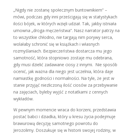
„Nigdy nie zostanę społecznym buntownikiem” –
mówi, podczas gdy inni prześcigają się w statystykach
ilości bójek, w których wzięli udział. Tak, jakby istniała
umowna „droga męczeństwa”. Nasz narrator patrzy na
to wszystkie chłodno, nie targają nim porywy serca,
wolałaby schronić się w książkach i własnych
rozmyślaniach. Bezpieczeństwa dostarcza mu jego
samotność, która stopniowo zostaje mu odebrana,
gdy musi dzielić zadawane ciosy z innymi. Nie sposób
ocenić, jak ważna dla niego jest uczelnia, która daje
namiastkę godności i normalności. Na tyle, że jest w
stanie przyjąć niezliczoną ilość ciosów za przebywanie
na zajęciach, byleby wyjść z notatkami z cennych
wykładów.
W pewnym momencie wraca do korzeni, przedstawia
postać babci i dziadka, który u kresu życia podejmuje
brawurową decyzję samotnego powrotu do
Jerozolimy. Doszukuje się w historii swojej rodziny, w