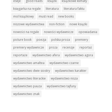
eseje
good reads
książki
książkowe klimaty
księgarka na regale
literatura
literatura faktu
mol książkowy
must read
new books
niszowe wydawnictwa
non-fiction
nowe książki
nowości na regale
nowości wydawnicze
opowiadania
picture book
poezja
polska proza
premiery
premiery wydawnicze
proza
recenzje
reportaż
reportaże
wydawnictwo afera
wydawnictwo agora
wydawnictwo amaltea
wydawnictwo czarne
wydawnictwo dwie siostry
wydawnictwo karakter
wydawnictwo literackie
wydawnictwo nisza
wydawnictwo pauza
wydawnictwo tajfuny
wydawnictwo znak