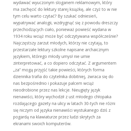
wydawać wyuczonym sloganem reklamowym, który
ma zachęcić do lektury starej książkę, ale czyż to w nie
tym celu warto czytać? By szukać odniesień,
wypatrywać analogii, wzdrygnąć się z powodu dreszczy
przechodzących ciało, ponieważ powieść wydana w
1934 roku wciąż może być odczytywana współcześnie?
Najczęstszy zarzut młodych, którzy nie czytają, to
przestarzałe lektury szkolne napisane archaicznym
językiem, którego młody umysł nie umie
zinterpretować, a co dopiero odczytać. Z argumentem
„za” mogą przyjść takie powieści, których forma
dziennika trafia do czytelnika dobitniej, zwraca się do
nas bezpośrednio i pokazuje palcem wciąż
nieodrobione przez nas lekcje. Nieugięty język
nienawiści, który wychodził z ust młodego chłopaka
rozdającego gazety na ulicy w latach 30-tych nie różni
się niczym od języka nienawiści wystukanego dziś z
pogardą na klawiaturze przez ludzi skrytych za
ekranami swoich komputerów.