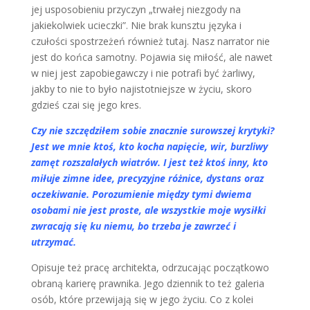
jej usposobieniu przyczyn „trwałej niezgody na
jakiekolwiek ucieczki”. Nie brak kunsztu języka i
czułości spostrzeżeń również tutaj. Nasz narrator nie
jest do końca samotny. Pojawia się miłość, ale nawet
w niej jest zapobiegawczy i nie potrafi być żarliwy,
jakby to nie to było najistotniejsze w życiu, skoro
gdzieś czai się jego kres.
Czy nie szczędziłem sobie znacznie surowszej krytyki?
Jest we mnie ktoś, kto kocha napięcie, wir, burzliwy
zamęt rozszalałych wiatrów. I jest też ktoś inny, kto
miłuje zimne idee, precyzyjne różnice, dystans oraz
oczekiwanie. Porozumienie między tymi dwiema
osobami nie jest proste, ale wszystkie moje wysiłki
zwracają się ku niemu, bo trzeba je zawrzeć i
utrzymać.
Opisuje też pracę architekta, odrzucając początkowo
obraną karierę prawnika. Jego dziennik to też galeria
osób, które przewijają się w jego życiu. Co z kolei