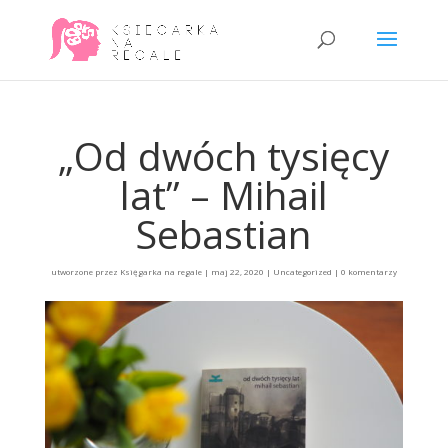
„Od dwóch tysięcy
lat” – Mihail
Sebastian
utworzone przez
Księgarka na regale
|
maj 22, 2020
|
Uncategorized
|
0 komentarzy