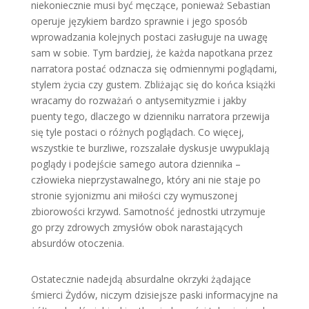
niekoniecznie musi być męczące, ponieważ Sebastian
operuje językiem bardzo sprawnie i jego sposób
wprowadzania kolejnych postaci zasługuje na uwagę
sam w sobie. Tym bardziej, że każda napotkana przez
narratora postać odznacza się odmiennymi poglądami,
stylem życia czy gustem. Zbliżając się do końca książki
wracamy do rozważań o antysemityzmie i jakby
puenty tego, dlaczego w dzienniku narratora przewija
się tyle postaci o różnych poglądach. Co więcej,
wszystkie te burzliwe, rozszalałe dyskusje uwypuklają
poglądy i podejście samego autora dziennika –
człowieka nieprzystawalnego, który ani nie staje po
stronie syjonizmu ani miłości czy wymuszonej
zbiorowości krzywd. Samotność jednostki utrzymuje
go przy zdrowych zmysłów obok narastających
absurdów otoczenia.
Ostatecznie nadejdą absurdalne okrzyki żądające
śmierci Żydów, niczym dzisiejsze paski informacyjne na