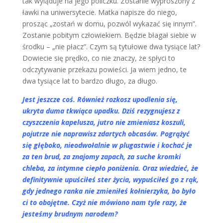
tak wyląduje na jego policzku. Zostanie wyproszony z
ławki na uniwersytecie. Matka napisze do niego,
prosząc „zostań w domu, pozwól wykazać się innym”.
Zostanie pobitym człowiekiem. Będzie błagał siebie w
środku – „nie płacz”. Czym są tytułowe dwa tysiące lat?
Dowiecie się prędko, co nie znaczy, że spłyci to
odczytywanie przekazu powieści. Ja wiem jedno, te
dwa tysiące lat to bardzo długo, za długo.
Jest jeszcze coś. Również rozkosz upodlenia się,
ukryta duma tkwiąca upadku. Dziś rezygnujesz z
czyszczenia kapelusza, jutro nie zmieniasz koszuli,
pojutrze nie naprawisz zdartych obcasów. Pogrążyć
się głęboko, nieodwołalnie w plugastwie i kochać je
za ten brud, za znajomy zapach, za suche kromki
chleba, za intymne ciepło poniżenia. Oraz wiedzieć, że
definitywnie upuściłeś ster życia, wypuściłeś go z rąk,
gdy jednego ranka nie zmieniłeś kołnierzyka, bo było
ci to obojętne. Czyż nie mówiono nam tyle razy, że
jesteśmy brudnym narodem?