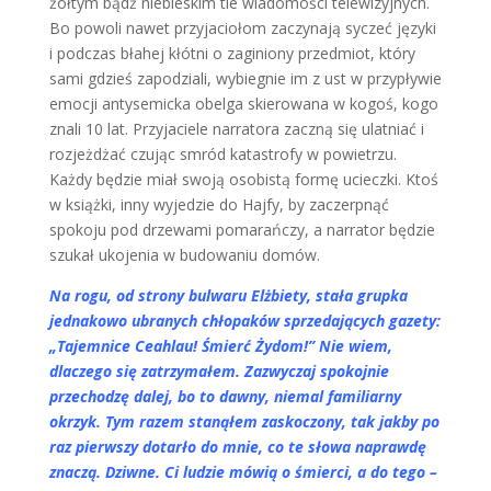
żółtym bądź niebieskim tle wiadomości telewizyjnych.
Bo powoli nawet przyjaciołom zaczynają syczeć języki
i podczas błahej kłótni o zaginiony przedmiot, który
sami gdzieś zapodziali, wybiegnie im z ust w przypływie
emocji antysemicka obelga skierowana w kogoś, kogo
znali 10 lat. Przyjaciele narratora zaczną się ulatniać i
rozjeżdżać czując smród katastrofy w powietrzu.
Każdy będzie miał swoją osobistą formę ucieczki. Ktoś
w książki, inny wyjedzie do Hajfy, by zaczerpnąć
spokoju pod drzewami pomarańczy, a narrator będzie
szukał ukojenia w budowaniu domów.
Na rogu, od strony bulwaru Elżbiety, stała grupka
jednakowo ubranych chłopaków sprzedających gazety:
„Tajemnice Ceahlau! Śmierć Żydom!” Nie wiem,
dlaczego się zatrzymałem. Zazwyczaj spokojnie
przechodzę dalej, bo to dawny, niemal familiarny
okrzyk. Tym razem stanąłem zaskoczony, tak jakby po
raz pierwszy dotarło do mnie, co te słowa naprawdę
znaczą. Dziwne. Ci ludzie mówią o śmierci, a do tego –