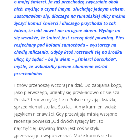
o mojej śmierci. Ja zaś przechodzę zwyczajnie obok
nich, myśląc o czymś innym, słuchając jednym uchem.
Zastanawiam się, dlaczego na rumuńskiej ulicy można
życzyć komuś śmierci i dlaczego przychodzi to tak
łatwo, że nikt nawet nie mrugnie okiem. Wydaje mi
się wszakże, że śmierć jest rzeczą dość poważną. Pies
rozjechany pod kołami samochodu – wystarczy na
chwilę milczenia. Gdyby ktoś rozstawił się na środku
ulicy, by żądać – bo ja wiem – „śmierci borsuków”,
myślę, ze wzbudziłby pewne zdumienie wśród
przechodniów.
I znów przenoszę wczoraj na dziś. Do zabijania kogo,
jako pierwszego, brałaby się przykładowo dzisiejsza
Polska? I znów myślę źle o Polsce czytając książkę
sprzed niemal stu lat. Sto lat…A my karmieni wciąż
językiem nienawiści. Gdy przewijają mi się wstępne
recenzje powieści „Od dwóch tysięcy lat”, to
najczęściej używaną frazą jest coś w stylu
„przerażająco współczesna”. Może komuś się to