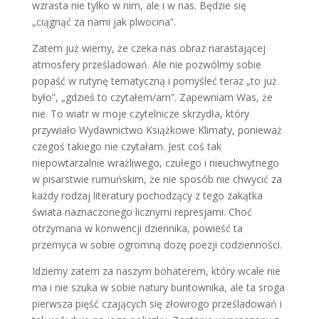
wzrasta nie tylko w nim, ale i w nas. Będzie się
„ciągnąć za nami jak plwocina”.
Zatem już wiemy, że czeka nas obraz narastającej
atmosfery prześladowań. Ale nie pozwólmy sobie
popaść w rutynę tematyczną i pomyśleć teraz „to już
było”, „gdzieś to czytałem/am”. Zapewniam Was, że
nie. To wiatr w moje czytelnicze skrzydła, który
przywiało Wydawnictwo Książkowe Klimaty, ponieważ
czegoś takiego nie czytałam. Jest coś tak
niepowtarzalnie wrażliwego, czułego i nieuchwytnego
w pisarstwie rumuńskim, że nie sposób nie chwycić za
każdy rodzaj literatury pochodzący z tego zakątka
świata naznaczonego licznymi represjami. Choć
otrzymana w konwencji dziennika, powieść ta
przemyca w sobie ogromną dozę poezji codzienności.
Idziemy zatem za naszym bohaterem, który wcale nie
ma i nie szuka w sobie natury buntownika, ale ta sroga
pierwsza pięść czających się złowrogo prześladowań i