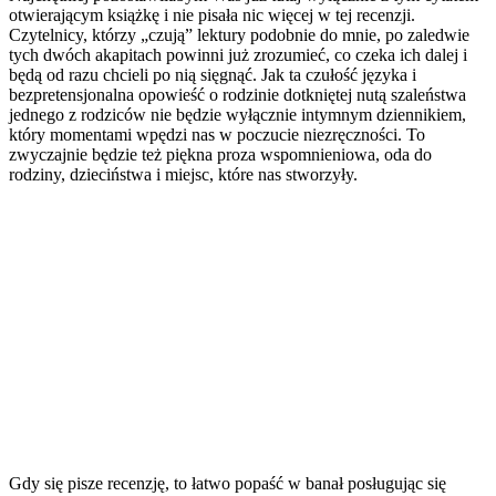
otwierającym książkę i nie pisała nic więcej w tej recenzji.
Czytelnicy, którzy „czują” lektury podobnie do mnie, po zaledwie
tych dwóch akapitach powinni już zrozumieć, co czeka ich dalej i
będą od razu chcieli po nią sięgnąć. Jak ta czułość języka i
bezpretensjonalna opowieść o rodzinie dotkniętej nutą szaleństwa
jednego z rodziców nie będzie wyłącznie intymnym dziennikiem,
który momentami wpędzi nas w poczucie niezręczności. To
zwyczajnie będzie też piękna proza wspomnieniowa, oda do
rodziny, dzieciństwa i miejsc, które nas stworzyły.
Gdy się pisze recenzję, to łatwo popaść w banał posługując się