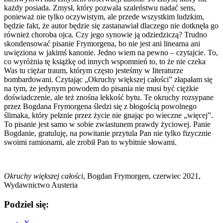
każdy posiada. Zmysł, który pozwala szaleństwu nadać sens,
ponieważ nie tylko oczywistym, ale przede wszystkim ludzkim,
będzie fakt, że autor będzie się zastanawiał dlaczego nie dotknęła go
również choroba ojca. Czy jego synowie ją odziedziczą? Trudno
skondensować pisanie Frymorgena, bo nie jest ani linearna ani
uwięziona w jakimś kanonie. Jedno wiem na pewno – czytajcie. To,
co wyróżnia tę książkę od innych wspomnień to, to że nie czeka
Was tu ciężar traum, którym często jesteśmy w literaturze
bombardowani. Czytając „Okruchy większej całości” złapałam się
na tym, że jedynym powodem do pisania nie musi być ciężkie
doświadczenie, ale też znośna lekkość bytu. Te okruchy rozsypane
przez Bogdana Frymorgena śledzi się z błogością powolnego
ślimaka, który pełznie przez życie nie gnając po wieczne „więcej”.
To pisanie jest samo w sobie zwiastunem prawdy życiowej. Panie
Bogdanie, gratuluję, na powitanie przytula Pan nie tylko fizycznie
swoimi ramionami, ale zrobił Pan to wybitnie słowami.
Okruchy większej całości
, Bogdan Frymorgen, czerwiec 2021,
Wydawnictwo Austeria
Podziel się: