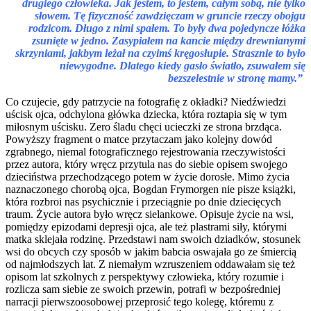
drugiego człowieka. Jak jestem, to jestem, całym sobą, nie tylko
słowem. Tę fizyczność zawdzięczam w gruncie rzeczy obojgu
rodzicom. Długo z nimi spałem. To były dwa pojedyncze łóżka
zsunięte w jedno. Zasypiałem na kancie między drewnianymi
skrzyniami, jakbym leżał na czyimś kręgosłupie. Strasznie to było
niewygodne. Dlatego kiedy gasło światło, zsuwałem się
bezszelestnie w stronę mamy.”
Co czujecie, gdy patrzycie na fotografię z okładki? Niedźwiedzi
uścisk ojca, odchylona główka dziecka, która roztapia się w tym
miłosnym uścisku. Zero śladu chęci ucieczki ze strona brzdąca.
Powyższy fragment o matce przytaczam jako kolejny dowód
zgrabnego, niemal fotograficznego rejestrowania rzeczywistości
przez autora, który wręcz przytula nas do siebie opisem swojego
dzieciństwa przechodzącego potem w życie dorosłe. Mimo życia
naznaczonego chorobą ojca, Bogdan Frymorgen nie pisze książki,
która rozbroi nas psychicznie i przeciągnie po dnie dziecięcych
traum. Życie autora było wręcz sielankowe. Opisuje życie na wsi,
pomiędzy epizodami depresji ojca, ale też plastrami siły, którymi
matka sklejała rodzinę. Przedstawi nam swoich dziadków, stosunek
wsi do obcych czy sposób w jakim babcia oswajała go ze śmiercią
od najmłodszych lat. Z niemałym wzruszeniem oddawałam się też
opisom lat szkolnych z perspektywy człowieka, który rozumie i
rozlicza sam siebie ze swoich przewin, potrafi w bezpośredniej
narracji pierwszoosobowej przeprosić tego kolegę, któremu z