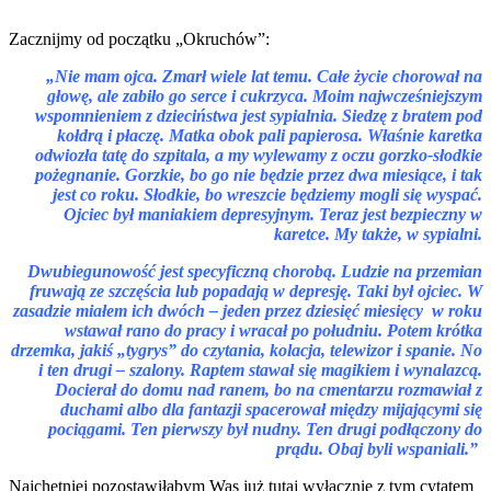
Zacznijmy od początku „Okruchów”:
„Nie mam ojca. Zmarł wiele lat temu. Całe życie chorował na
głowę, ale zabiło go serce i cukrzyca. Moim najwcześniejszym
wspomnieniem z dzieciństwa jest sypialnia. Siedzę z bratem pod
kołdrą i płaczę. Matka obok pali papierosa. Właśnie karetka
odwiozła tatę do szpitala, a my wylewamy z oczu gorzko-słodkie
pożegnanie. Gorzkie, bo go nie będzie przez dwa miesiące, i tak
jest co roku. Słodkie, bo wreszcie będziemy mogli się wyspać.
Ojciec był maniakiem depresyjnym. Teraz jest bezpieczny w
karetce. My także, w sypialni.
Dwubiegunowość jest specyficzną chorobą. Ludzie na przemian
fruwają ze szczęścia lub popadają w depresję. Taki był ojciec. W
zasadzie miałem ich dwóch – jeden przez dziesięć miesięcy w roku
wstawał rano do pracy i wracał po południu. Potem krótka
drzemka, jakiś „tygrys” do czytania, kolacja, telewizor i spanie. No
i ten drugi – szalony. Raptem stawał się magikiem i wynalazcą.
Docierał do domu nad ranem, bo na cmentarzu rozmawiał z
duchami albo dla fantazji spacerował między mijającymi się
pociągami. Ten pierwszy był nudny. Ten drugi podłączony do
prądu. Obaj byli wspaniali.”
Najchętniej pozostawiłabym Was już tutaj wyłącznie z tym cytatem