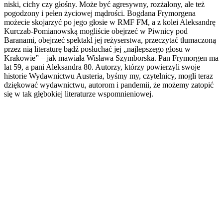
niski, cichy czy głośny. Może być agresywny, rozżalony, ale też
pogodzony i pełen życiowej mądrości. Bogdana Frymorgena
możecie skojarzyć po jego głosie w RMF FM, a z kolei Aleksandrę
Kurczab-Pomianowską mogliście obejrzeć w Piwnicy pod
Baranami, obejrzeć spektakl jej reżyserstwa, przeczytać tłumaczoną
przez nią literaturę bądź posłuchać jej „najlepszego głosu w
Krakowie” – jak mawiała Wisława Szymborska. Pan Frymorgen ma
lat 59, a pani Aleksandra 80. Autorzy, którzy powierzyli swoje
historie Wydawnictwu Austeria, byśmy my, czytelnicy, mogli teraz
dziękować wydawnictwu, autorom i pandemii, że możemy zatopić
się w tak głębokiej literaturze wspomnieniowej.