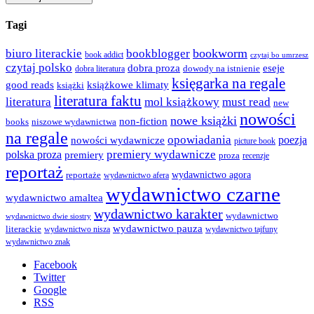
Tagi
bookworm
biuro literackie
bookblogger
book addict
czytaj bo umrzesz
czytaj polsko
dobra proza
eseje
dowody na istnienie
dobra literatura
księgarka na regale
good reads
książkowe klimaty
książki
literatura faktu
literatura
mol książkowy
must read
new
nowości
nowe książki
non-fiction
books
niszowe wydawnictwa
na regale
opowiadania
poezja
nowości wydawnicze
picture book
premiery wydawnicze
polska proza
premiery
proza
recenzje
reportaż
wydawnictwo agora
reportaże
wydawnictwo afera
wydawnictwo czarne
wydawnictwo amaltea
wydawnictwo karakter
wydawnictwo
wydawnictwo dwie siostry
wydawnictwo pauza
literackie
wydawnictwo nisza
wydawnictwo tajfuny
wydawnictwo znak
Facebook
Twitter
Google
RSS