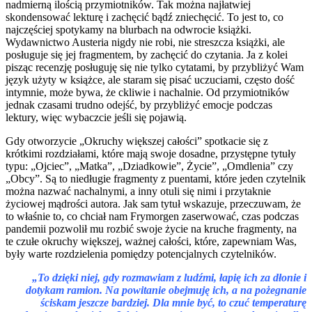
nadmierną ilością przymiotników. Tak można najłatwiej
skondensować lekturę i zachęcić bądź zniechęcić. To jest to, co
najczęściej spotykamy na blurbach na odwrocie książki.
Wydawnictwo Austeria nigdy nie robi, nie streszcza książki, ale
posługuje się jej fragmentem, by zachęcić do czytania. Ja z kolei
pisząc recenzję posługuję się nie tylko cytatami, by przybliżyć Wam
język użyty w książce, ale staram się pisać uczuciami, często dość
intymnie, może bywa, że ckliwie i nachalnie. Od przymiotników
jednak czasami trudno odejść, by przybliżyć emocje podczas
lektury, więc wybaczcie jeśli się pojawią.
Gdy otworzycie „Okruchy większej całości” spotkacie się z
krótkimi rozdziałami, które mają swoje dosadne, przystępne tytuły
typu: „Ojciec”, „Matka”, „Dziadkowie”, Życie”, „Omdlenia” czy
„Obcy”. Są to niedługie fragmenty z puentami, które jeden czytelnik
można nazwać nachalnymi, a inny otuli się nimi i przytaknie
życiowej mądrości autora. Jak sam tytuł wskazuje, przeczuwam, że
to właśnie to, co chciał nam Frymorgen zaserwować, czas podczas
pandemii pozwolił mu rozbić swoje życie na kruche fragmenty, na
te czułe okruchy większej, ważnej całości, które, zapewniam Was,
były warte rozdzielenia pomiędzy potencjalnych czytelników.
„To dzięki niej, gdy rozmawiam z ludźmi, łapię ich za dłonie i
dotykam ramion. Na powitanie obejmuję ich, a na pożegnanie
ściskam jeszcze bardziej. Dla mnie być, to czuć temperaturę