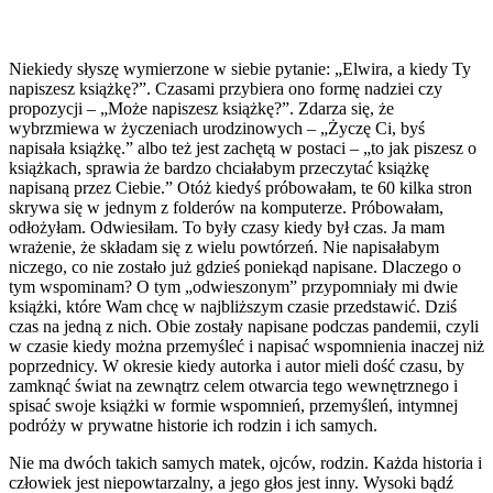
Niekiedy słyszę wymierzone w siebie pytanie: „Elwira, a kiedy Ty
napiszesz książkę?”. Czasami przybiera ono formę nadziei czy
propozycji – „Może napiszesz książkę?”. Zdarza się, że
wybrzmiewa w życzeniach urodzinowych – „Życzę Ci, byś
napisała książkę.” albo też jest zachętą w postaci – „to jak piszesz o
książkach, sprawia że bardzo chciałabym przeczytać książkę
napisaną przez Ciebie.” Otóż kiedyś próbowałam, te 60 kilka stron
skrywa się w jednym z folderów na komputerze. Próbowałam,
odłożyłam. Odwiesiłam. To były czasy kiedy był czas. Ja mam
wrażenie, że składam się z wielu powtórzeń. Nie napisałabym
niczego, co nie zostało już gdzieś poniekąd napisane. Dlaczego o
tym wspominam? O tym „odwieszonym” przypomniały mi dwie
książki, które Wam chcę w najbliższym czasie przedstawić. Dziś
czas na jedną z nich. Obie zostały napisane podczas pandemii, czyli
w czasie kiedy można przemyśleć i napisać wspomnienia inaczej niż
poprzednicy. W okresie kiedy autorka i autor mieli dość czasu, by
zamknąć świat na zewnątrz celem otwarcia tego wewnętrznego i
spisać swoje książki w formie wspomnień, przemyśleń, intymnej
podróży w prywatne historie ich rodzin i ich samych.
Nie ma dwóch takich samych matek, ojców, rodzin. Każda historia i
człowiek jest niepowtarzalny, a jego głos jest inny. Wysoki bądź