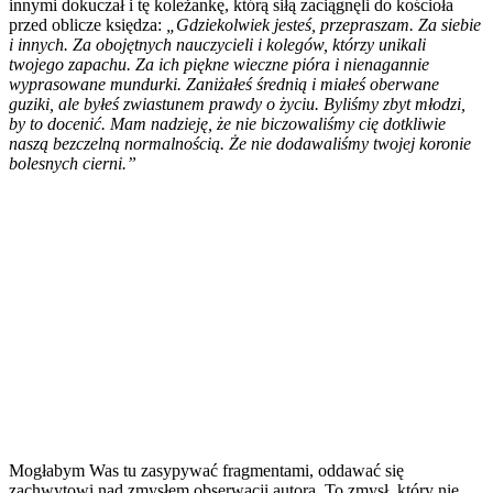
innymi dokuczał i tę koleżankę, którą siłą zaciągnęli do kościoła
przed oblicze księdza:
„Gdziekolwiek jesteś, przepraszam. Za siebie
i innych. Za obojętnych nauczycieli i kolegów, którzy unikali
twojego zapachu. Za ich piękne wieczne pióra i nienagannie
wyprasowane mundurki. Zaniżałeś średnią i miałeś oberwane
guziki, ale byłeś zwiastunem prawdy o życiu. Byliśmy zbyt młodzi,
by to docenić. Mam nadzieję, że nie biczowaliśmy cię dotkliwie
naszą bezczelną normalnością. Że nie dodawaliśmy twojej koronie
bolesnych cierni.”
Mogłabym Was tu zasypywać fragmentami, oddawać się
zachwytowi nad zmysłem obserwacji autora. To zmysł, który nie