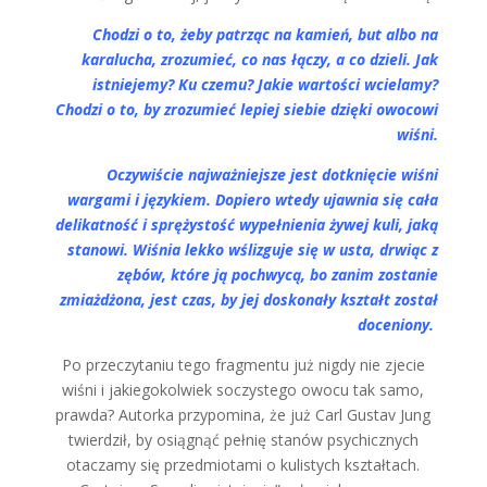
Chodzi o to, żeby patrząc na kamień, but albo na
karalucha, zrozumieć, co nas łączy, a co dzieli. Jak
istniejemy? Ku czemu? Jakie wartości wcielamy?
Chodzi o to, by zrozumieć lepiej siebie dzięki owocowi
wiśni.
Oczywiście najważniejsze jest dotknięcie wiśni
wargami i językiem. Dopiero wtedy ujawnia się cała
delikatność i sprężystość wypełnienia żywej kuli, jaką
stanowi. Wiśnia lekko wślizguje się w usta, drwiąc z
zębów, które ją pochwycą, bo zanim zostanie
zmiażdżona, jest czas, by jej doskonały kształt został
doceniony.
Po przeczytaniu tego fragmentu już nigdy nie zjecie
wiśni i jakiegokolwiek soczystego owocu tak samo,
prawda? Autorka przypomina, że już Carl Gustav Jung
twierdził, by osiągnąć pełnię stanów psychicznych
otaczamy się przedmiotami o kulistych kształtach.