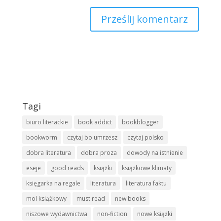
Tagi
biuro literackie
book addict
bookblogger
bookworm
czytaj bo umrzesz
czytaj polsko
dobra literatura
dobra proza
dowody na istnienie
eseje
good reads
książki
książkowe klimaty
księgarka na regale
literatura
literatura faktu
mol książkowy
must read
new books
niszowe wydawnictwa
non-fiction
nowe książki