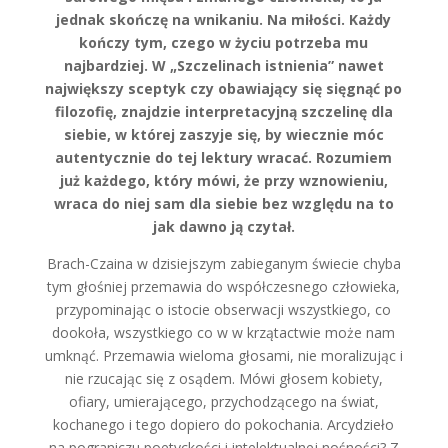
jednak skończę na wnikaniu. Na miłości. Każdy
kończy tym, czego w życiu potrzeba mu
najbardziej. W „Szczelinach istnienia” nawet
największy sceptyk czy obawiający się sięgnąć po
filozofię, znajdzie interpretacyjną szczelinę dla
siebie, w której zaszyje się, by wiecznie móc
autentycznie do tej lektury wracać. Rozumiem
już każdego, który mówi, że przy wznowieniu,
wraca do niej sam dla siebie bez względu na to
jak dawno ją czytał.
Brach-Czaina w dzisiejszym zabieganym świecie chyba
tym głośniej przemawia do współczesnego człowieka,
przypominając o istocie obserwacji wszystkiego, co
dookoła, wszystkiego co w w krzątactwie może nam
umknąć. Przemawia wieloma głosami, nie moralizując i
nie rzucając się z osądem. Mówi głosem kobiety,
ofiary, umierającego, przychodzącego na świat,
kochanego i tego dopiero do pokochania. Arcydzieło
na pograniczu poetyckości i intelektualnej nośności? Z