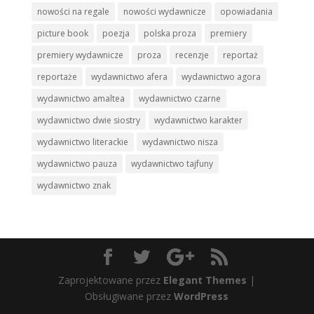
nowości na regale
nowości wydawnicze
opowiadania
picture book
poezja
polska proza
premiery
premiery wydawnicze
proza
recenzje
reportaż
reportaże
wydawnictwo afera
wydawnictwo agora
wydawnictwo amaltea
wydawnictwo czarne
wydawnictwo dwie siostry
wydawnictwo karakter
wydawnictwo literackie
wydawnictwo nisza
wydawnictwo pauza
wydawnictwo tajfuny
wydawnictwo znak
Zaprojektowane przez
Elegant Themes
|
Obsługiwane przez
WordPress