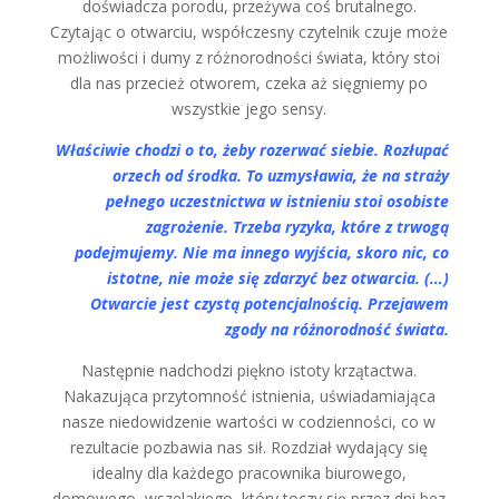
doświadcza porodu, przeżywa coś brutalnego.
Czytając o otwarciu, współczesny czytelnik czuje może
możliwości i dumy z różnorodności świata, który stoi
dla nas przecież otworem, czeka aż sięgniemy po
wszystkie jego sensy.
Właściwie chodzi o to, żeby rozerwać siebie. Rozłupać
orzech od środka. To uzmysławia, że na straży
pełnego uczestnictwa w istnieniu stoi osobiste
zagrożenie. Trzeba ryzyka, które z trwogą
podejmujemy. Nie ma innego wyjścia, skoro nic, co
istotne, nie może się zdarzyć bez otwarcia. (…)
Otwarcie jest czystą potencjalnością. Przejawem
zgody na różnorodność świata.
Następnie nadchodzi piękno istoty krzątactwa.
Nakazująca przytomność istnienia, uświadamiająca
nasze niedowidzenie wartości w codzienności, co w
rezultacie pozbawia nas sił. Rozdział wydający się
idealny dla każdego pracownika biurowego,
domowego, wszelakiego, który toczy się przez dni bez