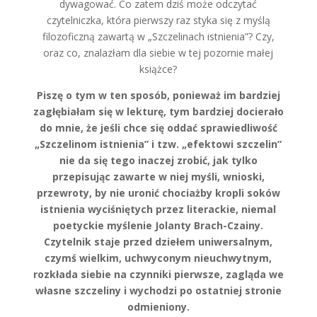
dywagować. Co zatem dziś może odczytać
czytelniczka, która pierwszy raz styka się z myślą
filozoficzną zawartą w „Szczelinach istnienia”? Czy,
oraz co, znalazłam dla siebie w tej pozornie małej
książce?
Piszę o tym w ten sposób, ponieważ im bardziej
zagłębiałam się w lekturę, tym bardziej docierało
do mnie, że jeśli chce się oddać sprawiedliwość
„Szczelinom istnienia” i tzw. „efektowi szczelin”
nie da się tego inaczej zrobić, jak tylko
przepisując zawarte w niej myśli, wnioski,
przewroty, by nie uronić chociażby kropli soków
istnienia wyciśniętych przez literackie, niemal
poetyckie myślenie Jolanty Brach-Czainy.
Czytelnik staje przed dziełem uniwersalnym,
czymś wielkim, uchwyconym nieuchwytnym,
rozkłada siebie na czynniki pierwsze, zagląda we
własne szczeliny i wychodzi po ostatniej stronie
odmieniony.