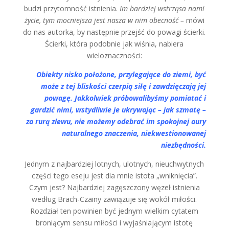
budzi przytomność istnienia.
Im bardziej wstrząsa nami
życie, tym mocniejsza jest nasza w nim obecność –
mówi
do nas autorka, by następnie przejść do powagi ścierki.
Ścierki, która podobnie jak wiśnia, nabiera
wieloznaczności:
Obiekty nisko położone, przylegające do ziemi, być
może z tej bliskości czerpią siłę i zawdzięczają jej
powagę. Jakkolwiek próbowalibyśmy pomiatać i
gardzić nimi, wstydliwie je ukrywając – jak szmatę –
za rurą zlewu, nie możemy odebrać im spokojnej aury
naturalnego znaczenia, niekwestionowanej
niezbędności.
Jednym z najbardziej lotnych, ulotnych, nieuchwytnych
części tego eseju jest dla mnie istota „wniknięcia”.
Czym jest? Najbardziej zagęszczony węzeł istnienia
według Brach-Czainy zawiązuje się wokół miłości.
Rozdział ten powinien być jednym wielkim cytatem
broniącym sensu miłości i wyjaśniającym istotę