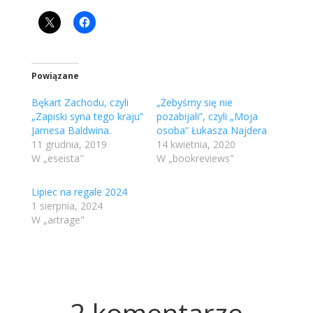
Powiązane
Bękart Zachodu, czyli
„Żebyśmy się nie
„Zapiski syna tego kraju”
pozabijali”, czyli „Moja
Jamesa Baldwina.
osoba” Łukasza Najdera
11 grudnia, 2019
14 kwietnia, 2020
W „eseista"
W „bookreviews"
Lipiec na regale 2024
1 sierpnia, 2024
W „artrage"
2 komentarze