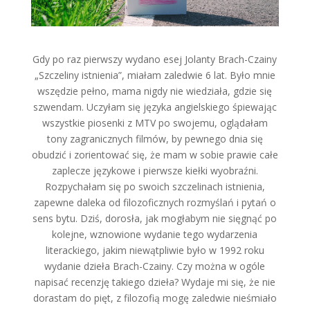
Gdy po raz pierwszy wydano esej Jolanty Brach-Czainy
„Szczeliny istnienia”, miałam zaledwie 6 lat. Było mnie
wszędzie pełno, mama nigdy nie wiedziała, gdzie się
szwendam. Uczyłam się języka angielskiego śpiewając
wszystkie piosenki z MTV po swojemu, oglądałam
tony zagranicznych filmów, by pewnego dnia się
obudzić i zorientować się, że mam w sobie prawie całe
zaplecze językowe i pierwsze kiełki wyobraźni.
Rozpychałam się po swoich szczelinach istnienia,
zapewne daleka od filozoficznych rozmyślań i pytań o
sens bytu. Dziś, dorosła, jak mogłabym nie sięgnąć po
kolejne, wznowione wydanie tego wydarzenia
literackiego, jakim niewątpliwie było w 1992 roku
wydanie dzieła Brach-Czainy. Czy można w ogóle
napisać recenzję takiego dzieła? Wydaje mi się, że nie
dorastam do pięt, z filozofią mogę zaledwie nieśmiało