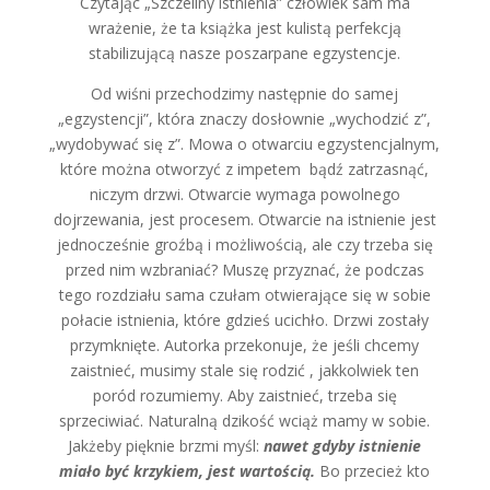
Czytając „Szczeliny istnienia” człowiek sam ma
wrażenie, że ta książka jest kulistą perfekcją
stabilizującą nasze poszarpane egzystencje.
Od wiśni przechodzimy następnie do samej
„egzystencji”, która znaczy dosłownie „wychodzić z”,
„wydobywać się z”. Mowa o otwarciu egzystencjalnym,
które można otworzyć z impetem bądź zatrzasnąć,
niczym drzwi. Otwarcie wymaga powolnego
dojrzewania, jest procesem. Otwarcie na istnienie jest
jednocześnie groźbą i możliwością, ale czy trzeba się
przed nim wzbraniać? Muszę przyznać, że podczas
tego rozdziału sama czułam otwierające się w sobie
połacie istnienia, które gdzieś ucichło. Drzwi zostały
przymknięte. Autorka przekonuje, że jeśli chcemy
zaistnieć, musimy stale się rodzić , jakkolwiek ten
poród rozumiemy. Aby zaistnieć, trzeba się
sprzeciwiać. Naturalną dzikość wciąż mamy w sobie.
Jakżeby pięknie brzmi myśl:
nawet gdyby istnienie
miało być krzykiem, jest wartością.
Bo przecież kto