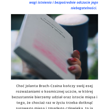
wagi istnienia i bezpośrednie odczucie jego
niebagatelności.
Choć Jolanta Brach-Czaina kończy swój esej
rozważaniami o kosmicznej uczcie, w której
bezustannie bierzemy udział oraz istocie mięsa i
tego, że chociaż raz w życiu trzeba dotknąć
surowego mięsa i zmarłego człowieka, to ja