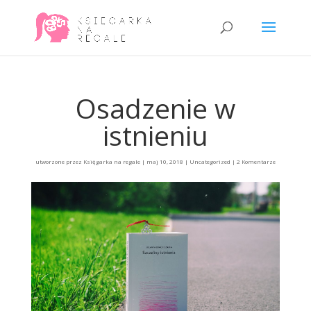
Osadzenie w
istnieniu
utworzone przez
Księgarka na regale
|
maj 10, 2018
|
Uncategorized
|
2 Komentarze