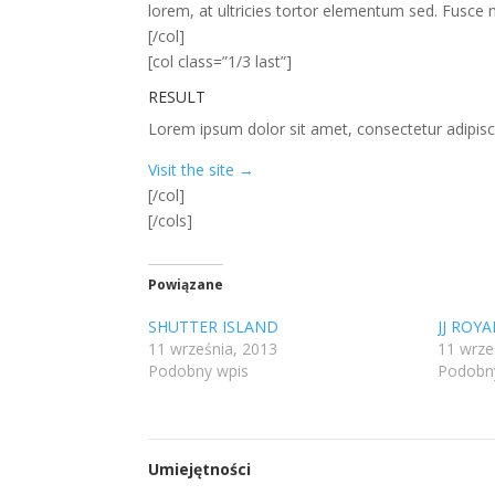
lorem, at ultricies tortor elementum sed. Fusce n
[/col]
[col class=”1/3 last”]
RESULT
Lorem ipsum dolor sit amet, consectetur adipiscin
Visit the site →
[/col]
[/cols]
Powiązane
SHUTTER ISLAND
JJ ROYA
11 września, 2013
11 wrze
Podobny wpis
Podobn
Umiejętności