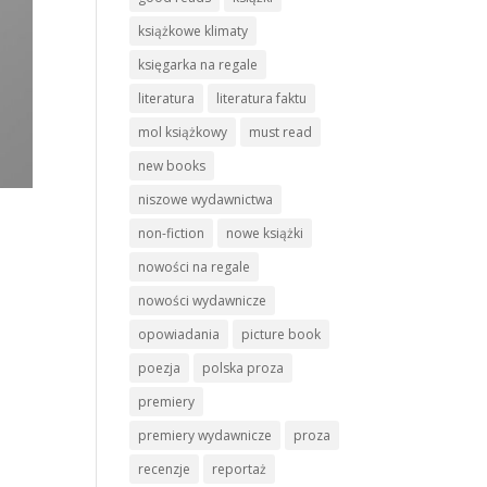
książkowe klimaty
księgarka na regale
literatura
literatura faktu
mol książkowy
must read
new books
niszowe wydawnictwa
non-fiction
nowe książki
nowości na regale
nowości wydawnicze
opowiadania
picture book
poezja
polska proza
premiery
premiery wydawnicze
proza
recenzje
reportaż