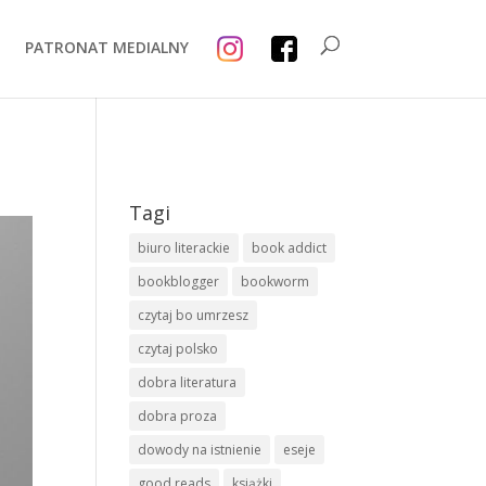
PATRONAT MEDIALNY
Tagi
biuro literackie
book addict
bookblogger
bookworm
czytaj bo umrzesz
czytaj polsko
dobra literatura
dobra proza
dowody na istnienie
eseje
good reads
książki