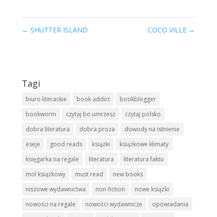
←
SHUTTER ISLAND
COCO VILLE
→
Tagi
biuro literackie
book addict
bookblogger
bookworm
czytaj bo umrzesz
czytaj polsko
dobra literatura
dobra proza
dowody na istnienie
eseje
good reads
książki
książkowe klimaty
księgarka na regale
literatura
literatura faktu
mol książkowy
must read
new books
niszowe wydawnictwa
non-fiction
nowe książki
nowości na regale
nowości wydawnicze
opowiadania