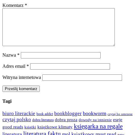
Komentarz
*
Nazwa
*
Adres email
*
Witryna internetowa
Tagi
bookworm
biuro literackie
bookblogger
book addict
czytaj bo umrzesz
czytaj polsko
dobra proza
eseje
dowody na istnienie
dobra literatura
księgarka na regale
good reads
książkowe klimaty
książki
literatura faktu
literatura
mol książkowy
must read
new