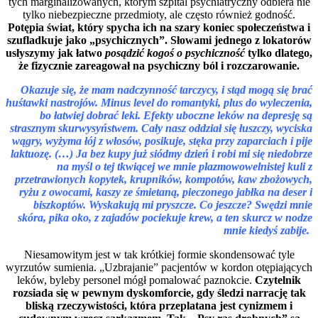
tych marginalizowanych, którym szpital psychiatryczny odbiera nie
tylko niebezpieczne przedmioty, ale często również godność.
Potępia świat, który spycha ich na szary koniec społeczeństwa i
szufladkuje jako „psychicznych”. Słowami jednego z lokatorów
usłyszymy jak łatwo
posądzić kogoś o psychiczność
tylko dlatego,
że fizycznie zareagował na psychiczny ból i rozczarowanie.
Okazuje się, że mam nadczynność tarczycy, i stąd mogą się brać
huśtawki nastrojów. Minus level do romantyki, plus do wyleczenia,
bo łatwiej dobrać leki. Efekty uboczne leków na depresję są
strasznym skurwysyństwem. Cały nasz oddział się łuszczy, wyciska
wągry, wyżyma łój z włosów, posikuje, stęka przy zaparciach i pije
laktuozę. (…) Ja bez kupy już siódmy dzień i robi mi się niedobrze
na myśl o tej tkwiącej we mnie plazmowowelnistej kuli z
przetrawionych kopytek, krupników, kompotów, kaw zbożowych,
ryżu z owocami, kaszy ze śmietaną, pieczonego jabłka na deser i
biszkoptów. Wyskakują mi pryszcze. Co jeszcze? Swędzi mnie
skóra, pika oko, z zajadów pociekuje krew, a ten skurcz w nodze
mnie kiedyś zabije.
Niesamowitym jest w tak krótkiej formie skondensować tyle
wyrzutów sumienia. „Uzbrajanie” pacjentów w kordon otępiających
leków, byleby personel mógł pomalować paznokcie.
Czytelnik
rozsiada się w pewnym dyskomforcie, gdy śledzi narrację tak
bliską rzeczywistości, która przeplatana jest cynizmem i