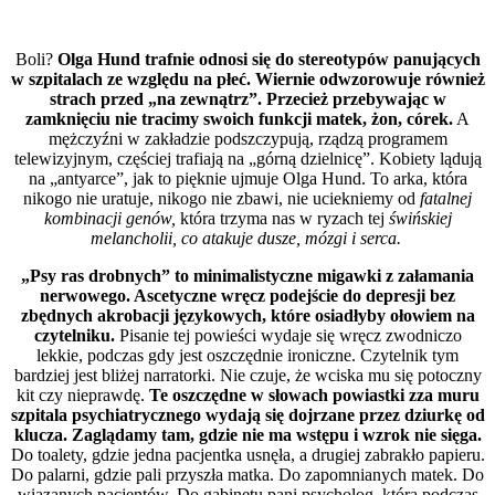
Boli?
Olga Hund trafnie odnosi się do stereotypów panujących
w szpitalach ze względu na płeć. Wiernie odwzorowuje również
strach przed „na zewnątrz”. Przecież przebywając w
zamknięciu nie tracimy swoich funkcji matek, żon, córek.
A
mężczyźni w zakładzie podszczypują, rządzą programem
telewizyjnym, częściej trafiają na „górną dzielnicę”. Kobiety lądują
na „antyarce”, jak to pięknie ujmuje Olga Hund. To arka, która
nikogo nie uratuje, nikogo nie zbawi, nie uciekniemy od
fatalnej
kombinacji genów,
która trzyma nas w ryzach tej
świńskiej
melancholii, co atakuje dusze, mózgi i serca.
„Psy ras drobnych” to minimalistyczne migawki z załamania
nerwowego. Ascetyczne wręcz podejście do depresji bez
zbędnych akrobacji językowych, które osiadłyby ołowiem na
czytelniku.
Pisanie tej powieści wydaje się wręcz zwodniczo
lekkie, podczas gdy jest oszczędnie ironiczne. Czytelnik tym
bardziej jest bliżej narratorki. Nie czuje, że wciska mu się potoczny
kit czy nieprawdę.
Te oszczędne w słowach powiastki zza muru
szpitala psychiatrycznego wydają się dojrzane przez dziurkę od
klucza. Zaglądamy tam, gdzie nie ma wstępu i wzrok nie sięga.
Do toalety, gdzie jedna pacjentka usnęła, a drugiej zabrakło papieru.
Do palarni, gdzie pali przyszła matka. Do zapomnianych matek. Do
wiązanych pacjentów. Do gabinetu pani psycholog, która podczas