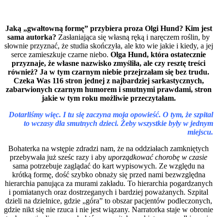
Jaką „gwałtowną formę” przybiera proza Olgi Hund? Kim jest
sama autorka?
Zasłaniająca się własną ręką i naręczem roślin, by
słownie przyznać, że studia skończyła, ale kto wie jakie i kiedy, a jej
serce zamieszkuje czarne niebo.
Olga Hund, która ostatecznie
przyznaje, że własne nazwisko zmyśliła, ale czy resztę treści
również? Ja w tym czarnym niebie przejrzałam się bez trudu.
Czeka Was 116 stron jednej z najbardziej sarkastycznych,
zabarwionych czarnym humorem i smutnymi prawdami, stron
jakie w tym roku możliwie przeczytałam.
Dotarliśmy więc. I tu się zaczyna moja opowieść. O tym, że szpital
to wczasy dla smutnych dzieci. Żeby wszystkie były w jednym
miejscu.
Bohaterka na wstępie zdradzi nam, że na oddziałach zamkniętych
przebywała już sześc razy i aby
uporządkować chorobę w czasie
sama potrzebuje zaglądać do kart wypisowych. Ze względu na
krótką formę, dość szybko obnaży się przed nami bezwzględna
hierarchia panująca za murami zakładu. To hierarchia pogardzanych
i pomiatanych oraz dostrzeganych i bardziej poważanych. Szpital
dzieli na dzielnice, gdzie „góra” to obszar pacjentów podleczonych,
gdzie nikt się nie rzuca i nie jest wiązany. Narratorka staje w obronie