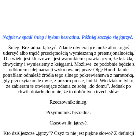
Najpierw spadł śnieg i byłam bezradna. Później zaczęło się jątrzyć.
Śnieg. Bezradna. Jątrzyć. Zdanie otwierające może albo kogoś
uderzyć albo trącić przeciętnością wymieszaną z pretensjonalnością.
Dla wielu jest kluczowe i jest warunkiem sprawiającym, że książkę
chwycimy i wyniesiemy z księgarni. Możliwe, że podobnie będzie z
odbiorem całej narracji wykreowanej przez Olgę Hund. Ja nie
potrafiłam odnaleźć źródła tego silnego pokrewieństwa z narratorką,
gdy przeczytałam te dwie, z pozoru proste, linijki. Wiedziałam tylko,
że zabieram te otwierające zdania ze sobą „do domu”. Jednak po
chwili dotarło do mnie, że to dobór tych trzech słów:
Rzeczownik: śnieg.
Przymiotnik: bezradna.
Czasownik: jątrzyć.
Kto dziś jeszcze „jątrzy”? Czyż to nie jest piękne słowo? Z definicji