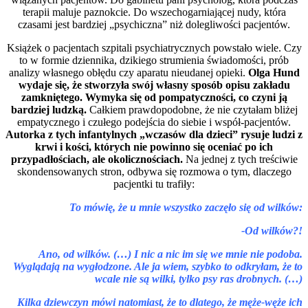
terapii maluje paznokcie. Do wszechogarniającej nudy, która
czasami jest bardziej „psychiczna” niż dolegliwości pacjentów.
Książek o pacjentach szpitali psychiatrycznych powstało wiele. Czy
to w formie dziennika, dzikiego strumienia świadomości, prób
analizy własnego obłędu czy aparatu nieudanej opieki.
Olga Hund
wydaje się, że stworzyła swój własny sposób opisu zakładu
zamkniętego. Wymyka się od pompatyczności, co czyni ją
bardziej ludzką.
Całkiem prawdopodobne, że nie czytałam bliżej
empatycznego i czułego podejścia do siebie i współ-pacjentów.
Autorka z tych infantylnych „wczasów dla dzieci” rysuje ludzi z
krwi i kości, których nie powinno się oceniać po ich
przypadłościach, ale okolicznościach.
Na jednej z tych treściwie
skondensowanych stron, odbywa się rozmowa o tym, dlaczego
pacjentki tu trafiły:
To mówię, że u mnie wszystko zaczęło się od wilków:
-Od wilków?!
Ano, od wilków. (…) I nic a nic im się we mnie nie podoba.
Wyglądają na wygłodzone. Ale ja wiem, szybko to odkryłam, że to
wcale nie są wilki, tylko psy ras drobnych. (…)
Kilka dziewczyn mówi natomiast, że to dlatego, że męże-węże ich