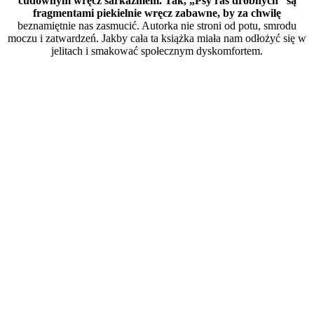
cudownym wręcz sarkazmem. Tak, „Psy ras drobnych” są
fragmentami piekielnie wręcz zabawne, by za chwilę
beznamiętnie nas zasmucić. Autorka nie stroni od potu, smrodu
moczu i zatwardzeń. Jakby cała ta książka miała nam odłożyć się w
jelitach i smakować społecznym dyskomfortem.