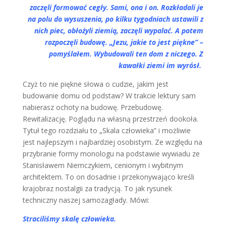
zaczęli
formować
cegły. Sami, ona i on. Rozkładali je
na polu do wysuszenia, po kilku tygodniach ustawili z
nich piec, obłożyli ziemią, zaczęli
wypalać
. A potem
rozpoczęli budowę. „Jezu, jakie to jest piękne” –
pomyślałem. Wybudowali ten dom z niczego. Z
kawałki ziemi im wyrósł.
Czyż to nie piękne słowa o cudzie, jakim jest
budowanie domu od podstaw? W trakcie lektury sam
nabierasz ochoty na budowę. Przebudowę.
Rewitalizację. Poglądu na własną przestrzeń dookoła.
Tytuł tego rozdziału to „Skala człowieka” i możliwie
jest najlepszym i najbardziej osobistym. Ze względu na
przybranie formy monologu na podstawie wywiadu ze
Stanisławem Niemczykiem, cenionym i wybitnym
architektem. To on dosadnie i przekonywająco kreśli
krajobraz nostalgii za tradycją. To jak rysunek
techniczny naszej samozagłady. Mówi:
Straciliśmy skalę człowieka.