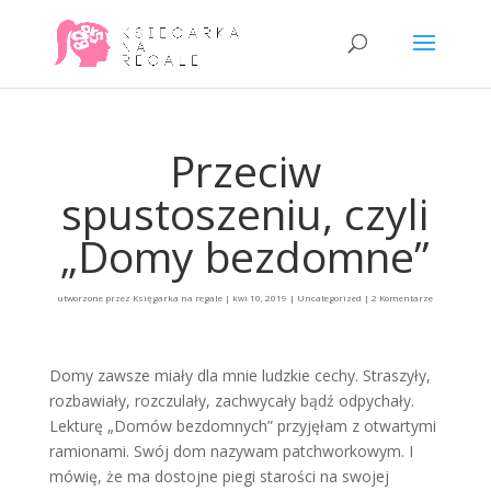
Przeciw
spustoszeniu, czyli
„Domy bezdomne”
utworzone przez
Księgarka na regale
|
kwi 10, 2019
|
Uncategorized
|
2 Komentarze
Domy zawsze miały dla mnie ludzkie cechy. Straszyły,
rozbawiały, rozczulały, zachwycały bądź odpychały.
Lekturę „Domów bezdomnych” przyjęłam z otwartymi
ramionami. Swój dom nazywam patchworkowym. I
mówię, że ma dostojne piegi starości na swojej