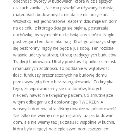
obecności twórcy w budowlach, która w dzisiejszych
czasach zanika. „Nie ma prawdy” w używanych dzisiaj
materiałach budowlanych, nie da się nic odzyskać.
Wszystko jest jednorazowe. Raptem dziś mijałam dom
na osiedlu, z którego ściąga się piękną, postarzałą
dachówkę, by wymienić na tę lśniącą w słońcu. Nagle
postrzegam ten dom jako nagi. Ktoś go obnażył, staje
się bezbronny, nigdy nie będzie już sobą. Ten rozdział
właśnie uderzy w utratę. Utratę tradycyjnych budulców.
Tradycji budowania. Utraty podstaw. Upadku rzemiosła
i manualnych zdolności. To poddanie w wątpliwość
ilości funduszy przeznaczonych na budowę domu
przez wynajętą firmę bez zaangażowania. To krytyka
tego, że wprowadzamy się do domów, których
niekiedy nawet nie tknęliśmy palcem. Co smutniejsze –
w tym odbieganiu od dosłownego TWORZENIA
własnych domów, utraciliśmy również wspólnotowość.
Nie tylko nie wiemy i nie pamiętamy już jak budować
dom, ale nie wiemy też jak zasiąść wspólnie w kuchni,
która była niegdyś najcieplejszym pomieszczeniem