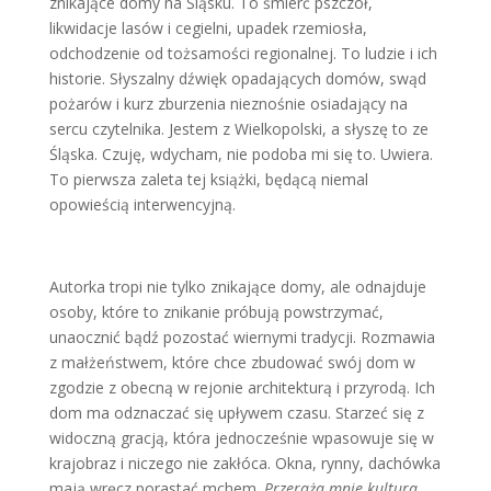
znikające domy na Śląsku. To śmierć pszczół,
likwidacje lasów i cegielni, upadek rzemiosła,
odchodzenie od tożsamości regionalnej. To ludzie i ich
historie. Słyszalny dźwięk opadających domów, swąd
pożarów i kurz zburzenia nieznośnie osiadający na
sercu czytelnika. Jestem z Wielkopolski, a słyszę to ze
Śląska. Czuję, wdycham, nie podoba mi się to. Uwiera.
To pierwsza zaleta tej książki, będącą niemal
opowieścią interwencyjną.
Autorka tropi nie tylko znikające domy, ale odnajduje
osoby, które to znikanie próbują powstrzymać,
unaocznić bądź pozostać wiernymi tradycji. Rozmawia
z małżeństwem, które chce zbudować swój dom w
zgodzie z obecną w rejonie architekturą i przyrodą. Ich
dom ma odznaczać się upływem czasu. Starzeć się z
widoczną gracją, która jednocześnie wpasowuje się w
krajobraz i niczego nie zakłóca. Okna, rynny, dachówka
mają wręcz porastać mchem.
Przeraża mnie kultura