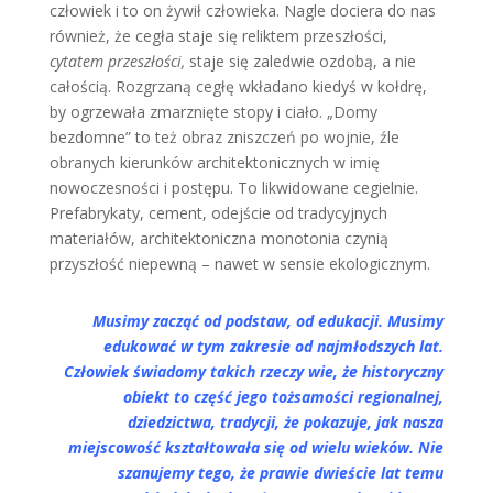
człowiek i to on żywił człowieka. Nagle dociera do nas
również, że cegła staje się reliktem przeszłości,
cytatem przeszłości,
staje się zaledwie ozdobą, a nie
całością. Rozgrzaną cegłę wkładano kiedyś w kołdrę,
by ogrzewała zmarznięte stopy i ciało. „Domy
bezdomne” to też obraz zniszczeń po wojnie, źle
obranych kierunków architektonicznych w imię
nowoczesności i postępu. To likwidowane cegielnie.
Prefabrykaty, cement, odejście od tradycyjnych
materiałów, architektoniczna monotonia czynią
przyszłość niepewną – nawet w sensie ekologicznym.
Musimy zacząć od podstaw, od edukacji. Musimy
edukować w tym zakresie od najmłodszych lat.
Człowiek świadomy takich rzeczy wie, że historyczny
obiekt to część jego tożsamości regionalnej,
dziedzictwa, tradycji, że pokazuje, jak nasza
miejscowość kształtowała się od wielu wieków. Nie
szanujemy tego, że prawie dwieście lat temu