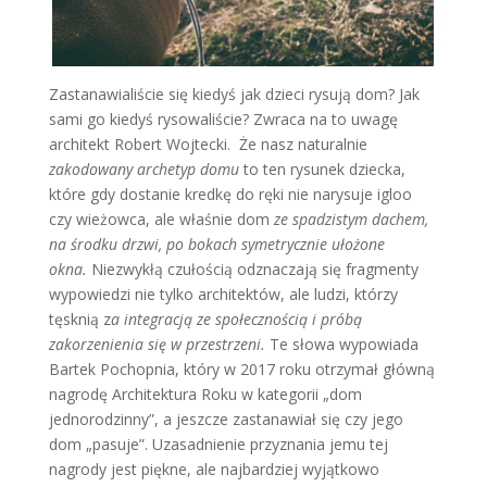
Zastanawialiście się kiedyś jak dzieci rysują dom? Jak
sami go kiedyś rysowaliście? Zwraca na to uwagę
architekt Robert Wojtecki. Że nasz naturalnie
zakodowany archetyp domu
to ten rysunek dziecka,
które gdy dostanie kredkę do ręki nie narysuje igloo
czy wieżowca, ale właśnie dom
ze spadzistym dachem,
na środku drzwi, po bokach symetrycznie ułożone
okna.
Niezwykłą czułością odznaczają się fragmenty
wypowiedzi nie tylko architektów, ale ludzi, którzy
tęsknią z
a integracją ze społecznością i próbą
zakorzenienia się w przestrzeni.
Te słowa wypowiada
Bartek Pochopnia, który w 2017 roku otrzymał główną
nagrodę Architektura Roku w kategorii „dom
jednorodzinny”, a jeszcze zastanawiał się czy jego
dom „pasuje”. Uzasadnienie przyznania jemu tej
nagrody jest piękne, ale najbardziej wyjątkowo