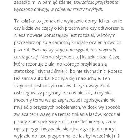
zapadło mi w pamięć zdanie:
Dojrzałość projektanta
wyrażona odwagą w robieniu rzeczy zwykłych.
Ta książka to jednak nie wyłącznie domy, ich znikanie
czy ludzie walczący o ich przetrwanie czy odtworzenie.
Niesamowicie poruszający jest rozdział, w którym
pszczelarz opisuje samotną krucjatę ocalenia swoich
pszczół.
Pszczoły wysyłają nam sygnał, że z przyrodą
coraz gorzej.
Niemal słychać z tej książki ciszę. Ciszę,
która rezonuje z ula, do którego przykłada się
stetoskop i słychać śmierć, bo nie słychać nic. Robi to
też sama autorka. Pochyla się i nasłuchuje. Ten
fragment jest niczym odzew. Krzyk uwagi. Znak
ostrzegawczy przyrody, że coś nie tak, a my nie
możemy temu wciąż zaprzeczać i egoistycznie nie
myśleć o przyszłych pokoleniach. W dotkliwy sposób
zwraca też uwagę na temat znikania lasów. Rozdział
pisany z perspektywy Emilii, córki leśniczego, czułe
opisy przygotowywania się ojca z gracją do pracy i
wyjazdu do lasu przypomną, że las był wcześniej niż