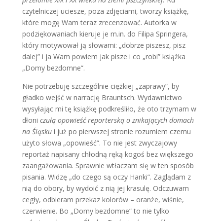
czytelniczej uciesze, poza zdjęciami, tworzy książkę,
które mogę Wam teraz zrecenzować. Autorka w
podziękowaniach kieruje je m.in. do Filipa Springera,
który motywował ją słowami: „dobrze piszesz, pisz
dalej” i ja Wam powiem jak pisze i co „robi” książka
„Domy bezdomne”.
Nie potrzebuję szczególnie ciężkiej „zaprawy”, by
gładko wejść w narrację Brauntsch. Wydawnictwo
wysyłając mi tę książkę podkreśliło, że oto trzymam w
dłoni
czułą opowieść reporterską o znikających domach
na Śląsku
i już po pierwszej stronie rozumiem czemu
użyto słowa „opowieść”. To nie jest zwyczajowy
reportaż napisany chłodną ręką kogoś bez większego
zaangażowania. Sprawnie wtłaczam się w ten sposób
pisania. Widzę „do czego są oczy Hanki”. Zaglądam z
nią do obory, by wydoić z nią jej krasulę. Odczuwam
cegły, odbieram przekaz kolorów – oranże, wiśnie,
czerwienie. Bo „Domy bezdomne” to nie tylko