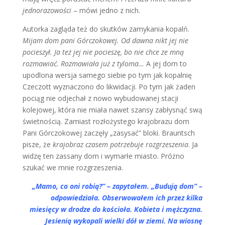
jednorazowości
– mówi jedno z nich.
Autorka zagląda też do skutków zamykania kopalń.
Mijam dom pani Górczokowej. Od dawna nikt jej nie
pocieszył. Ja też jej nie pocieszę, bo nie chce ze mną
rozmawiać. Rozmawiała już z tyloma…
A jej dom to
upodlona wersja samego siebie po tym jak kopalnię
Czeczott wyznaczono do likwidacji. Po tym jak żaden
pociąg nie odjechał z nowo wybudowanej stacji
kolejowej, która nie miała nawet szansy zabłysnąć swą
świetnością. Zamiast rozłożystego krajobrazu dom
Pani Górczokowej zaczęły „zasysać” bloki. Brauntsch
pisze, że
krajobraz czasem potrzebuje rozgrzeszenia
. Ja
widzę ten zassany dom i wymarłe miasto. Próżno
szukać we mnie rozgrzeszenia.
„Mamo, co oni robią?” – zapytałem. „Budują dom” –
odpowiedziała. Obserwowałem ich przez kilka
miesięcy w drodze do kościoła. Kobieta i mężczyzna.
Jesienią wykopali wielki dół w ziemi. Na wiosnę