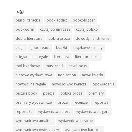
Tagi
biuro literackie
book addict
bookblogger
bookworm
czytaj bo umrzesz
czytaj polsko
dobra literatura
dobra proza
dowody na istnienie
eseje
good reads
książki
książkowe klimaty
księgarka na regale
literatura
literatura faktu
mol książkowy
must read
new books
niszowe wydawnictwa
non-fiction
nowe książki
nowości na regale
nowości wydawnicze
opowiadania
picture book
poezja
polska proza
premiery
premiery wydawnicze
proza
recenzje
reportaż
reportaże
wydawnictwo afera
wydawnictwo agora
wydawnictwo amaltea
wydawnictwo czarne
wydawnictwo dwie siostry
wydawnictwo karakter