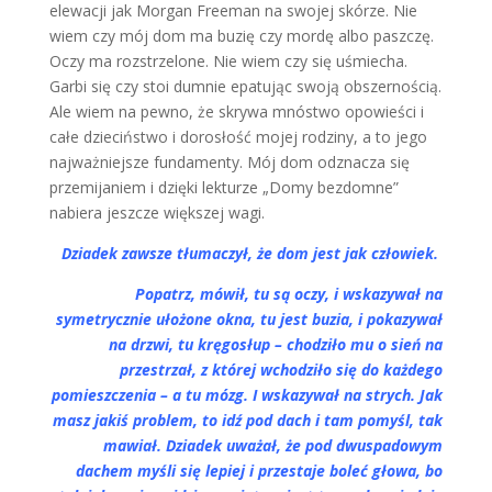
elewacji jak Morgan Freeman na swojej skórze. Nie
wiem czy mój dom ma buzię czy mordę albo paszczę.
Oczy ma rozstrzelone. Nie wiem czy się uśmiecha.
Garbi się czy stoi dumnie epatując swoją obszernością.
Ale wiem na pewno, że skrywa mnóstwo opowieści i
całe dzieciństwo i dorosłość mojej rodziny, a to jego
najważniejsze fundamenty. Mój dom odznacza się
przemijaniem i dzięki lekturze „Domy bezdomne”
nabiera jeszcze większej wagi.
Dziadek zawsze tłumaczył, że dom jest jak człowiek.
Popatrz, mówił, tu są oczy, i wskazywał na
symetrycznie ułożone okna, tu jest buzia, i pokazywał
na drzwi, tu kręgosłup – chodziło mu o sień na
przestrzał, z której wchodziło się do każdego
pomieszczenia – a tu mózg. I wskazywał na strych. Jak
masz jakiś problem, to idź pod dach i tam pomyśl, tak
mawiał. Dziadek uważał, że pod dwuspadowym
dachem myśli się lepiej i przestaje boleć głowa, bo