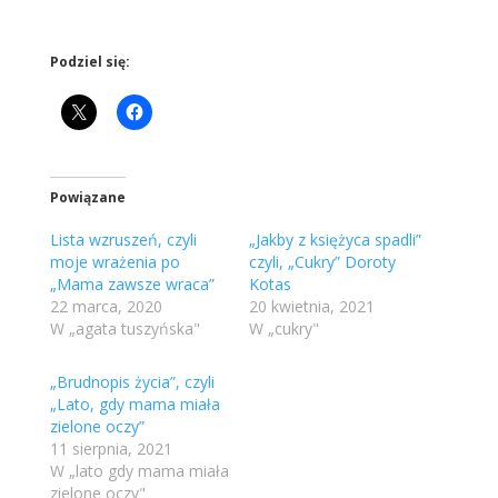
Podziel się:
Powiązane
Lista wzruszeń, czyli
„Jakby z księżyca spadli”
moje wrażenia po
czyli, „Cukry” Doroty
„Mama zawsze wraca”
Kotas
22 marca, 2020
20 kwietnia, 2021
W „agata tuszyńska"
W „cukry"
„Brudnopis życia”, czyli
„Lato, gdy mama miała
zielone oczy”
11 sierpnia, 2021
W „lato gdy mama miała
zielone oczy"