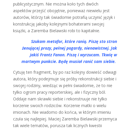
publicystycznym. Nie można koło tych dwóch
aspektów przejść obojętnie, ponieważ niewielu jest
autorów, którzy tak świadomie potrafią uczynić język i
konstrukcję jakoby kolejnymi bohaterami swojej
książki, a Zaremba Bielawski robi to kapitalnie.
Szukam metafor, które ranią. Piszę sto stron
żenującej prozy, pełnej pogardy, nienawistnej. Jak
jakiś Frantz Fanon. Piszę i wyrzucam. Tkwię w
martwym punkcie. Będę musiał ranić sam siebie.
Cytuję ten fragment, by po raz kolejny dowieść odwagi
autora, który podejmuje się próby rekonstrukcji siebie i
swojej rodziny, wiedząc w pełni świadomie, że to nie
tylko ogrom pracy reporterskiej, ale i fizyczny ból.
Oddaje nam skrawki siebie i rekonstruuje nie tylko
korzenie swoich rodziców. Korzenie matki o wielu
imionach. Nie wiadomo do końca, w którym imieniu
czuła się najlepiej. Maciej Zaremba Bielawski przemyca
tak wiele tematów, porusza tak licznych kwestii