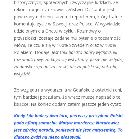
historycznych, społecznych i zwyczajnie ludzkich, że
rekonstruuje też człowieczeństwo. Dziś autor jest
poważanym dziennikarzem i reporterem, który trafnie
komentuje życie w Szwecji oraz Polsce. W wywiadzie
udzielonym dla Onetu w cyklu „Rozmowy o
przyszłości” zostaje zadane mu pytanie o tożsamość.
Mówi, że czuje się w 100% Szwedem oraz w 100%
Polakiem. Dodaje:
Jest taki bardzo dobry wyznacznik
tożsamościowy: za kogo się wstydzimy. Ja się nie wstydzę
za duński rząd ani za czeski, ale za polski się potrafię
wstydzić.
Ze względu na wydarzenia w Gdańsku z ostatnich dni,
tym bardziej poczułam, że wręcz muszę napisać o tej
książce. Na koniec dodam zatem jeszcze jeden cytat:
Kiedy Lila kończy dwa lata, pierwszy prezydent Polski
pada ofiarą zamachu. Motyw mordercy: Narutowicz
jest zdrajcą narodu, ponieważ nie jest antysemitą. To
dlatego Żydzi na niego głosowali.