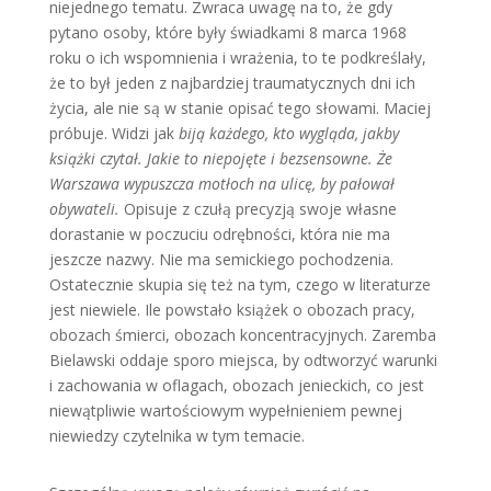
niejednego tematu. Zwraca uwagę na to, że gdy
pytano osoby, które były świadkami 8 marca 1968
roku o ich wspomnienia i wrażenia, to te podkreślały,
że to był jeden z najbardziej traumatycznych dni ich
życia, ale nie są w stanie opisać tego słowami. Maciej
próbuje. Widzi jak
biją każdego, kto wygląda, jakby
książki czytał. Jakie to niepojęte i bezsensowne. Że
Warszawa wypuszcza motłoch na ulicę, by pałował
obywateli.
Opisuje z czułą precyzją swoje własne
dorastanie w poczuciu odrębności, która nie ma
jeszcze nazwy. Nie ma semickiego pochodzenia.
Ostatecznie skupia się też na tym, czego w literaturze
jest niewiele. Ile powstało książek o obozach pracy,
obozach śmierci, obozach koncentracyjnych. Zaremba
Bielawski oddaje sporo miejsca, by odtworzyć warunki
i zachowania w oflagach, obozach jenieckich, co jest
niewątpliwie wartościowym wypełnieniem pewnej
niewiedzy czytelnika w tym temacie.