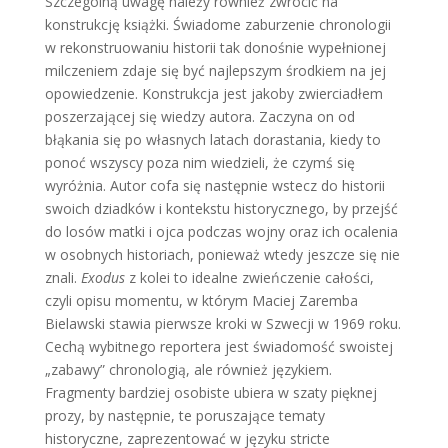
Szczególną uwagę należy również zwrócić na
konstrukcję książki. Świadome zaburzenie chronologii
w rekonstruowaniu historii tak donośnie wypełnionej
milczeniem zdaje się być najlepszym środkiem na jej
opowiedzenie. Konstrukcja jest jakoby zwierciadłem
poszerzającej się wiedzy autora. Zaczyna on od
błąkania się po własnych latach dorastania, kiedy to
ponoć wszyscy poza nim wiedzieli, że czymś się
wyróżnia. Autor cofa się następnie wstecz do historii
swoich dziadków i kontekstu historycznego, by przejść
do losów matki i ojca podczas wojny oraz ich ocalenia
w osobnych historiach, ponieważ wtedy jeszcze się nie
znali.
Exodus
z kolei to idealne zwieńczenie całości,
czyli opisu momentu, w którym Maciej Zaremba
Bielawski stawia pierwsze kroki w Szwecji w 1969 roku.
Cechą wybitnego reportera jest świadomość swoistej
„zabawy” chronologią, ale również językiem.
Fragmenty bardziej osobiste ubiera w szaty pięknej
prozy, by następnie, te poruszające tematy
historyczne, zaprezentować w języku stricte