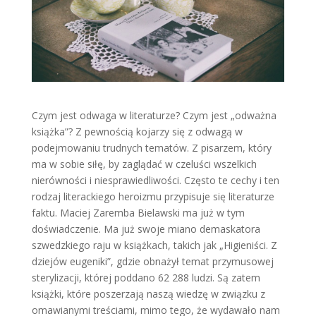
Czym jest odwaga w literaturze? Czym jest „odważna
książka”? Z pewnością kojarzy się z odwagą w
podejmowaniu trudnych tematów. Z pisarzem, który
ma w sobie siłę, by zaglądać w czeluści wszelkich
nierówności i niesprawiedliwości. Często te cechy i ten
rodzaj literackiego heroizmu przypisuje się literaturze
faktu. Maciej Zaremba Bielawski ma już w tym
doświadczenie. Ma już swoje miano demaskatora
szwedzkiego raju w książkach, takich jak „Higieniści. Z
dziejów eugeniki”, gdzie obnażył temat przymusowej
sterylizacji, której poddano 62 288 ludzi. Są zatem
książki, które poszerzają naszą wiedzę w związku z
omawianymi treściami, mimo tego, że wydawało nam