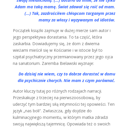
swoją melancholią. (…) dotarło do mnie, że nie tylko
Adam ma taką mamę. Świat zdawał się roić od mam.
(…) Tak, zazdrościłem chłopcom targanym przez
mamy za włosy i wyzywanym od idiotów.
Początek książki zajmuje w dużej mierze sam autor i
jego perspektywa dorastania. To ta część, która
zaskarbia. Dowiadujemy się, że dom z dwiema
wieżami mieścił się w Kościanie i w istocie był to
szpital psychiatryczny przemianowany przez jego ojca
na sanatorium. Zaremba Bielawski wyznaje:
Do dzisiaj nie wiem, czy to dobrze dorastać w domu
dla psychicznie chorych. Nie mam z czym porównać.
Autor kluczy tutaj po różnych rodzajach narracji.
Przeskakuje z trzeciej na pierwszoosobową, by
uderzyć tym bardziej siłą intymności tej opowieści. Ten
język „nas boli”. Zwłaszcza, gdy dojdzie do
kulminacyjnego momentu, w którym matka zdradzi
swoją największą tajemnicę. Opowiada też o swoich