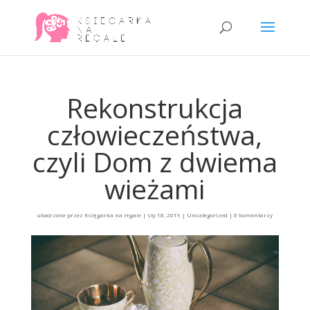
Rekonstrukcja
człowieczeństwa,
czyli Dom z dwiema
wieżami
utworzone przez
Księgarka na regale
|
sty 18, 2019
|
Uncategorized
|
0 komentarzy