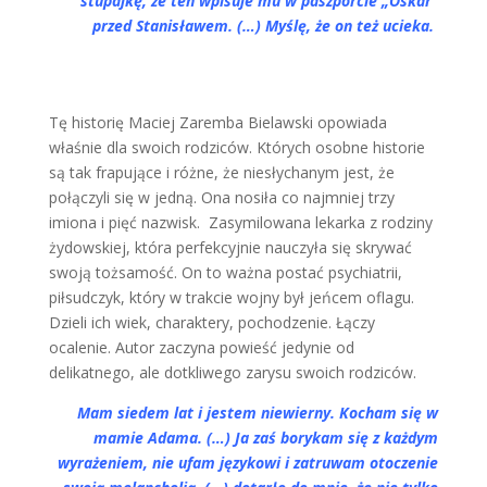
stupajkę, że ten wpisuje mu w paszporcie „Oskar”
przed Stanisławem. (…) Myślę, że on też ucieka.
Tę historię Maciej Zaremba Bielawski opowiada
właśnie dla swoich rodziców. Których osobne historie
są tak frapujące i różne, że niesłychanym jest, że
połączyli się w jedną. Ona nosiła co najmniej trzy
imiona i pięć nazwisk. Zasymilowana lekarka z rodziny
żydowskiej, która perfekcyjnie nauczyła się skrywać
swoją tożsamość. On to ważna postać psychiatrii,
piłsudczyk, który w trakcie wojny był jeńcem oflagu.
Dzieli ich wiek, charaktery, pochodzenie. Łączy
ocalenie. Autor zaczyna powieść jedynie od
delikatnego, ale dotkliwego zarysu swoich rodziców.
Mam siedem lat i jestem niewierny. Kocham się w
mamie Adama. (…) Ja zaś borykam się z każdym
wyrażeniem, nie ufam językowi i zatruwam otoczenie