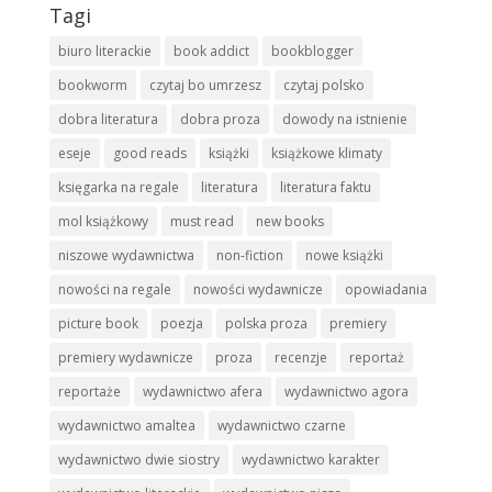
Tagi
biuro literackie
book addict
bookblogger
bookworm
czytaj bo umrzesz
czytaj polsko
dobra literatura
dobra proza
dowody na istnienie
eseje
good reads
książki
książkowe klimaty
księgarka na regale
literatura
literatura faktu
mol książkowy
must read
new books
niszowe wydawnictwa
non-fiction
nowe książki
nowości na regale
nowości wydawnicze
opowiadania
picture book
poezja
polska proza
premiery
premiery wydawnicze
proza
recenzje
reportaż
reportaże
wydawnictwo afera
wydawnictwo agora
wydawnictwo amaltea
wydawnictwo czarne
wydawnictwo dwie siostry
wydawnictwo karakter