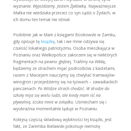
wyznanie:
Wyjeżdżamy. Jestem Żydówką.
Najważniejsze.
Matka nie wiedziała przecież co syn sądzi o Żydach, w
ich domu ten temat nie istniał.
Podobnie jak w Marii z księgarni Bookowski w Zamku,
gdy opisuje tę
książkę
, tak i we mnie odzywa się
czułość lokalnego patriotyzmu. Osoba mieszkająca w
Poznaniu oraz Wielkopolsce zakorzeni się w niektórych
fragmentach na pewno głębiej. Trafimy na Wildę,
będziemy ze strachem mijać podrostków z kastetami,
razem z Maciejem nauczymy się chwytać tramwajów-
winogron i przejedziemy się na łyżwach – zawadiackich
panczenach.
Po Wildzie strach chodzić. W drodze do
szkoły mija się wielu ludzi, ale kiedy mam iść na
pływalnię, ściska mnie w żołądku.
Uśmiecham się i
wyobraźnia momentalnie ląduje w Poznaniu.
Kolejną częścią składową wybitności tej książki, jest
fakt, że Zaremba Bielawski pokonuje niemotę