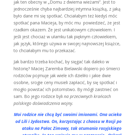
jak ten obecny w „Domu z dwiema wieżami”. Jest to
jednocześnie chyba najbardziej intymna książką, z jaką
było dane mi się spotkać. Chciałabym też kiedyś móc
spotkać pana Macieja, by móc mu powiedzieć, że jest
rzadkim okazem. Że jest unikatowym człowiekiem. I
jeśli jest chociaż w ułamku tak pięknym człowiekiem,
jak język, którego używa w swojej najnowszej książce,
to chciałabym mu to przekazać.
Jak bardzo trzeba kochać, by sięgać tak daleko w
historię? Maciej Zaremba Bielawski dopiero po śmierci
rodziców pojmuje jak wiele ich dzieliło i jakie dwie
osobne, srogie ceny musieli zapłacić, by się spotkać i
mogło powstać ich potomstwo. By mógł zaistnieć on
sam. Bo jego rodzice byli
na przeciwnych krańcach
polskiego doświadczenia wojny.
Moi rodzice nie chcą być swoimi imionami. Ona ucieka
od Lili i żydostwa. On, korzystając z chaosu w Rosji po
ataku na Pałac Zimowy, tak otumania rosyjskiego