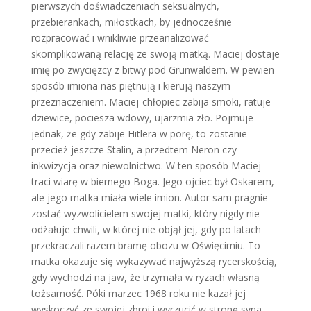
pierwszych doświadczeniach seksualnych,
przebierankach, miłostkach, by jednocześnie
rozpracować i wnikliwie przeanalizować
skomplikowaną relację ze swoją matką. Maciej dostaje
imię po zwycięzcy z bitwy pod Grunwaldem. W pewien
sposób imiona nas piętnują i kierują naszym
przeznaczeniem. Maciej-chłopiec zabija smoki, ratuje
dziewice, pociesza wdowy, ujarzmia zło. Pojmuje
jednak, że gdy zabije Hitlera w porę, to zostanie
przecież jeszcze Stalin, a przedtem Neron czy
inkwizycja oraz niewolnictwo. W ten sposób Maciej
traci wiarę w biernego Boga. Jego ojciec był Oskarem,
ale jego matka miała wiele imion. Autor sam pragnie
zostać wyzwolicielem swojej matki, który nigdy nie
odżałuje chwili, w której nie objął jej, gdy po latach
przekraczali razem bramę obozu w Oświęcimiu. To
matka okazuje się wykazywać najwyższą rycerskością,
gdy wychodzi na jaw, że trzymała w ryzach własną
tożsamość. Póki marzec 1968 roku nie kazał jej
wyskoczyć ze swojej zbroi i wyrzucić w stronę syna