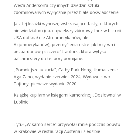
Wes’a Anderson’a czy innych dziedzin sztuki
zdominowanych wyłącznie przez białe doświadczenie.
Ja z tej książki wynoszę wstrząsające fakty, o których
nie wiedziałam (np. największy zbiorowy lincz w historii
USA dotknął nie Afroamerykanów, ale
Azjoamerykanów), przemyślenia ostre jak brzytwa i
bezpardonową szczerość autorki, która wytyka
palcami sfery do tej pory pomijane.
„Pomniejsze uczucia”, Cathy Park Hong, tłumaczenie
Aga Zano, wydanie czerwiec 2024, Wydawnictwo
Tajfuny, pierwsze wydanie 2020
Książkę kupiłam w księgarni kameralnej „Dosłowna” w
Lublinie.
Tytuł „W samo serce” przywołał mnie podczas pobytu
w Krakowie w restauracji Austeria i siedzibie