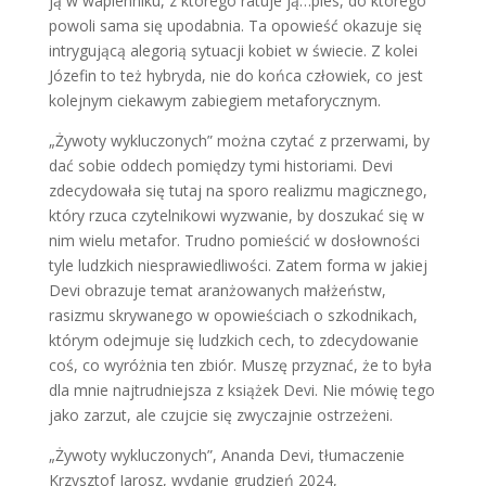
ją w wapienniku, z którego ratuje ją…pies, do którego
powoli sama się upodabnia. Ta opowieść okazuje się
intrygującą alegorią sytuacji kobiet w świecie. Z kolei
Józefin to też hybryda, nie do końca człowiek, co jest
kolejnym ciekawym zabiegiem metaforycznym.
„Żywoty wykluczonych” można czytać z przerwami, by
dać sobie oddech pomiędzy tymi historiami. Devi
zdecydowała się tutaj na sporo realizmu magicznego,
który rzuca czytelnikowi wyzwanie, by doszukać się w
nim wielu metafor. Trudno pomieścić w dosłowności
tyle ludzkich niesprawiedliwości. Zatem forma w jakiej
Devi obrazuje temat aranżowanych małżeństw,
rasizmu skrywanego w opowieściach o szkodnikach,
którym odejmuje się ludzkich cech, to zdecydowanie
coś, co wyróżnia ten zbiór. Muszę przyznać, że to była
dla mnie najtrudniejsza z książek Devi. Nie mówię tego
jako zarzut, ale czujcie się zwyczajnie ostrzeżeni.
„Żywoty wykluczonych”, Ananda Devi, tłumaczenie
Krzysztof Jarosz, wydanie grudzień 2024,