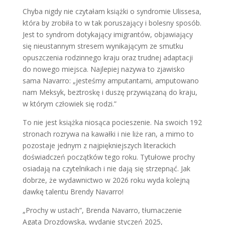
Chyba nigdy nie czytałam książki o syndromie Ulissesa,
która by zrobiła to w tak poruszający i bolesny sposób.
Jest to syndrom dotykający imigrantów, objawiający
się nieustannym stresem wynikającym ze smutku
opuszczenia rodzinnego kraju oraz trudnej adaptacji
do nowego miejsca. Najlepiej nazywa to zjawisko
sama Navarro: „jesteśmy amputantami, amputowano
nam Meksyk, beztroskę i duszę przywiązaną do kraju,
w którym człowiek się rodzi.”
To nie jest książka niosąca pocieszenie. Na swoich 192
stronach rozrywa na kawałki i nie liże ran, a mimo to
pozostaje jednym z najpiękniejszych literackich
doświadczeń początków tego roku. Tytułowe prochy
osiadają na czytelnikach i nie dają się strzepnąć. Jak
dobrze, że wydawnictwo w 2026 roku wyda kolejną
dawkę talentu Brendy Navarro!
„Prochy w ustach”, Brenda Navarro, tłumaczenie
Agata Drozdowska, wydanie styczeń 2025,