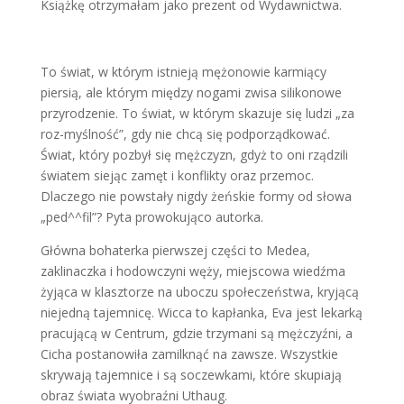
Książkę otrzymałam jako prezent od Wydawnictwa.
To świat, w którym istnieją mężonowie karmiący
piersią, ale którym między nogami zwisa silikonowe
przyrodzenie. To świat, w którym skazuje się ludzi „za
roz-myślność”, gdy nie chcą się podporządkować.
Świat, który pozbył się mężczyzn, gdyż to oni rządzili
światem siejąc zamęt i konflikty oraz przemoc.
Dlaczego nie powstały nigdy żeńskie formy od słowa
„ped^^fil”? Pyta prowokująco autorka.
Główna bohaterka pierwszej części to Medea,
zaklinaczka i hodowczyni węży, miejscowa wiedźma
żyjąca w klasztorze na uboczu społeczeństwa, kryjącą
niejedną tajemnicę. Wicca to kapłanka, Eva jest lekarką
pracującą w Centrum, gdzie trzymani są mężczyźni, a
Cicha postanowiła zamilknąć na zawsze. Wszystkie
skrywają tajemnice i są soczewkami, które skupiają
obraz świata wyobraźni Uthaug.