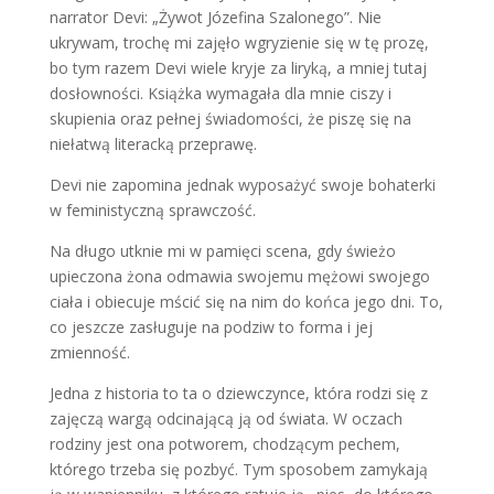
narrator Devi: „Żywot Józefina Szalonego”. Nie
ukrywam, trochę mi zajęło wgryzienie się w tę prozę,
bo tym razem Devi wiele kryje za liryką, a mniej tutaj
dosłowności. Książka wymagała dla mnie ciszy i
skupienia oraz pełnej świadomości, że piszę się na
niełatwą literacką przeprawę.
Devi nie zapomina jednak wyposażyć swoje bohaterki
w feministyczną sprawczość.
Na długo utknie mi w pamięci scena, gdy świeżo
upieczona żona odmawia swojemu mężowi swojego
ciała i obiecuje mścić się na nim do końca jego dni. To,
co jeszcze zasługuje na podziw to forma i jej
zmienność.
Jedna z historia to ta o dziewczynce, która rodzi się z
zajęczą wargą odcinającą ją od świata. W oczach
rodziny jest ona potworem, chodzącym pechem,
którego trzeba się pozbyć. Tym sposobem zamykają