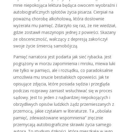
mnie niepokojąca lektura będąca owocem wyobraźni i
autobiograficznych splotów życia pisarza. Cierpiał na
poważną chorobę alkoholową, która dosłownie
wyżerała mu pamięć. Zdarzyło się raz, że nie wiedział,
gdzie zostawił maszynopis jednej z powieści. Skazany
że obsceniczność, walczący z depresją zakończył
swoje życie śmiercią samobójczą.
Pamięć narratora jest podarta jak sieć rybacka. Jest
pogrążony w morzu zapomnienia i mroku, miewa luki
nie tylko w pamięci, ale i rozsądku, co paradoksalnie
umożliwia mu snucie bestialskich opowieści. Jak te
opisujące zdjęcia, które posiada sędzia i przegląda
podczas rozprawy zamiast wsłuchiwać się w proces
sądowy. Jest to jeden z najbardziej niepokojących i
obrzydliwych opisów ludzkich żądz przemieszanych z
przemocą, jakie czytałam w literaturze. Ta „obolała
pamięć, zdewastowane wspomnienia” zręcznie
przemycają autobiograficzne skrawki życia samego
autora. To studium dzikości, która mieszkała w jego