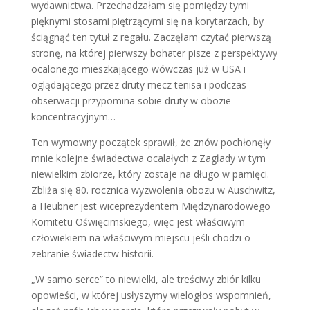
wydawnictwa. Przechadzałam się pomiędzy tymi
pięknymi stosami piętrzącymi się na korytarzach, by
ściągnąć ten tytuł z regału. Zaczęłam czytać pierwszą
stronę, na której pierwszy bohater pisze z perspektywy
ocalonego mieszkającego wówczas już w USA i
oglądającego przez druty mecz tenisa i podczas
obserwacji przypomina sobie druty w obozie
koncentracyjnym…
Ten wymowny początek sprawił, że znów pochłonęły
mnie kolejne świadectwa ocalałych z Zagłady w tym
niewielkim zbiorze, który zostaje na długo w pamięci.
Zbliża się 80. rocznica wyzwolenia obozu w Auschwitz,
a Heubner jest wiceprezydentem Międzynarodowego
Komitetu Oświęcimskiego, więc jest właściwym
człowiekiem na właściwym miejscu jeśli chodzi o
zebranie świadectw historii.
„W samo serce” to niewielki, ale treściwy zbiór kilku
opowieści, w której usłyszymy wielogłos wspomnień,