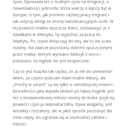
życie. Opowiada też o trudnym życiu na emigracji, o
niewidzialności jednostki, która walczy o lepszy byt w
Europie. O tym, jak pomimo ciężkiej pracy imigrant i
tak usłyszy obelgi ze strony nietolerancyjnych osób. W
tej powieści matka opuszcza dzieci, zostawiając je z
dziadkami w Meksyku, by wyjechać za pracą do
Madrytu. Po czasie dołączają do niej, ale to nie scala
rodziny. Na zawsze pozostaną dziećmi opuszczonymi
przez matkę, którym wyrwano Meksyk z serca i
pokazano, że nigdzie nie jest bezpiecznie.
Czy to jest książka tak ciężka, że aż nie do uniesienia?
Wiem, że często polecam Wam trudne lektury, ale
„Prochy w ustach” są nie tylko o samobójczej śmierci i
bezradności jaka dopada bliskich po takiej tragedii. Jest
też o bezwarunkowej miłości siostry do brata. Język tej
powieści czyni ją niepowtarzalną. Bywa wulgarny, jest
wściekły i rozżalony, ale w jakiś sposób pozostaje dla
mnie ciepły, bo ogrzewa się w siostrzanej żałobie i
miłości.