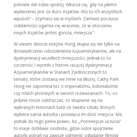
połowie dał sobie spokój. Wkurza cię, gdy na jakimś
wydarzeniu jest za dużo Azjatów. Kto tu ich wszystkich
wpuścił? – zżymasz się w myślach. Zamiast poczucia
solidarności ogarnia cię wrażenie, że w otoczeniu
innych Azjatów jesteś gorsza, mniejsza.”
W swoim zbiorze esejów Hong skupia się nie tylko na
doświadczeniu odosobnienia Azjoamerykanów, ale na
dyskryminacji wszelkich mniejszości. Jednak to ta
szczerość i wycinki z historii rażącej dyskryminacji
Azjoamerykanów w Stanach Zjednoczonych to
tematy, które zostaną we mnie na dłużej. Cathy Park
Hong nie zapomina też o imperializmu, kolonializmie
czy rolach płciowych w swoich rozważaniach. To, co
jedynie może odstręczać, to skupianie się na
wybranych historiach ludzi ze świata sztuki, których
wybiera sama autorka i poświęca im dość miejsca. Ma
jednak do tego pełne prawo, bo „Pomniejsze uczucia”
to eseje dotkliwie osobiste, gdzie ostre spojrzenie
autorki potrafi na zawsze odmienić oglądanie filmów