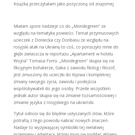
Książkę przeczytałam jako pożyczoną od znajomej.
Miałam spore nadzieje co do „Mondegreen” ze
względu na tematykę powieści. Temat przymusowych
ucieczek z Doniecka czy Donbasu ze względu na
rosyjski atak na Ukrainę to coś, co poruszyło mnie do
głębi zwłaszcza w reportażu „Apartament w hotelu
Wojna” Tomasa Forro. „Mondegreen” skupia się na
fikcyjnym bohaterze, Gaba z zawodu filolog i filozof,
jest zmuszony do ucieczki do Kijowa i kompletnej
zmiany swojego życia, zawodu i podejścia
współobywateli do jego osoby. Przede wszystkim
jednak autor skupia się na zmianie tożsamościowej i
zmianie języka z rosyjskiego na ukraiński.
Tytuł odnosi się do błędnie usłyszanych słów, które
potrafią z tego powodu nabrać nowych znaczeń.
Nadaje to wyzywającej symboliki tej niełatwej
przemiany i adaptacji, której musi się poddać główny