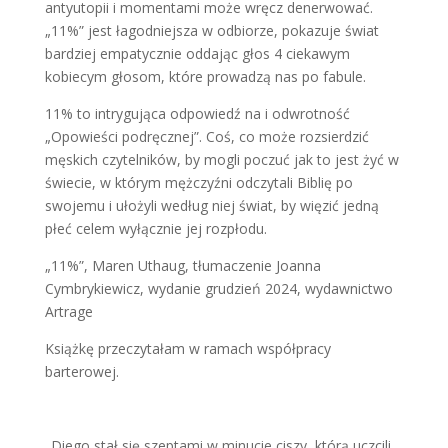
antyutopii i momentami może wręcz denerwować.
„11%” jest łagodniejsza w odbiorze, pokazuje świat
bardziej empatycznie oddając głos 4 ciekawym
kobiecym głosom, które prowadzą nas po fabule.
11% to intrygująca odpowiedź na i odwrotność
„Opowieści podręcznej”. Coś, co może rozsierdzić
męskich czytelników, by mogli poczuć jak to jest żyć w
świecie, w którym mężczyźni odczytali Biblię po
swojemu i ułożyli według niej świat, by więzić jedną
płeć celem wyłącznie jej rozpłodu.
„11%”, Maren Uthaug, tłumaczenie Joanna
Cymbrykiewicz, wydanie grudzień 2024, wydawnictwo
Artrage
Książkę przeczytałam w ramach współpracy
barterowej.
„Diego stał się szeptami w minucie ciszy, którą uczcili