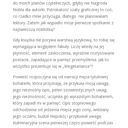
do moich planów czytelniczych, gdyby nie Nagroda
Nobla dla autorki. Pstrokatość szaty graficznej to coś,
co rzadko mnie przyciąga, dlatego
nie planowałam
lektury. Zatem jak wypadło moje pierwsze spotkanie z
najświeższą noblistką?
Gdy książka nie porywa warstwą językową, to robię się
wymagająca względem fabuły. Liczę wtedy na jej
płynność, element zaskoczenia, wyraźnie rozrysowane
postacie, zapadające w pamięć przemyślenia. Jak to
wszystko prezentuje się w „Wegetariance”?
Powieść rozpoczyna się od narracji męża tytułowej
bohaterki, która przyznaję, że przykuła moją uwagę.
Jego nieznośny opis, pełen szowinistycznych uwag,
jego nieznośność, uczyniła go wyrazistym bohaterem,
który zapadł mi w pamięć. Opis stopniowego
odchodzenia od jedzenia mięsa jego żony, widziany
jego oczami, budził niepokój i przykuwał uwagę.
Kulminacyjna scena pierwszej części powieść podczas