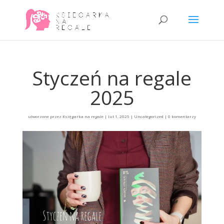
Styczeń na regale
2025
utworzone przez
Księgarka na regale
|
lut 1, 2025
|
Uncategorized
|
0 komentarzy