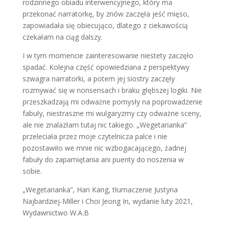
rodzinnego obiadu interwencyjnego, który ma
przekonać narratorkę, by znów zaczęła jeść mięso,
zapowiadała się obiecująco, dlatego z ciekawością
czekałam na ciąg dalszy.
I w tym momencie zainteresowanie niestety zaczęło
spadać. Kolejna część opowiedziana z perspektywy
szwagra narratorki, a potem jej siostry zaczęły
rozmywać się w nonsensach i braku głębszej logiki. Nie
przeszkadzają mi odważne pomysły na poprowadzenie
fabuły, niestraszne mi wulgaryzmy czy odważne sceny,
ale nie znalazłam tutaj nic takiego. „Wegetarianka”
przeleciała przez moje czytelnicza palce i nie
pozostawiło we mnie nic wzbogacającego, żadnej
fabuły do zapamiętania ani puenty do noszenia w
sobie.
„Wegetarianka”, Han Kang, tłumaczenie Justyna
Najbardziej-Miller i Choi Jeong In, wydanie luty 2021,
Wydawnictwo W.A.B