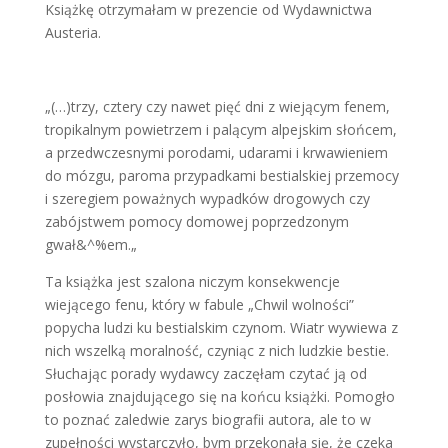
Książkę otrzymałam w prezencie od Wydawnictwa
Austeria.
„(…)trzy, cztery czy nawet pięć dni z wiejącym fenem,
tropikalnym powietrzem i palącym alpejskim słońcem,
a przedwczesnymi porodami, udarami i krwawieniem
do mózgu, paroma przypadkami bestialskiej przemocy
i szeregiem poważnych wypadków drogowych czy
zabójstwem pomocy domowej poprzedzonym
gwał&^%em.„
Ta książka jest szalona niczym konsekwencje
wiejącego fenu, który w fabule „Chwil wolności”
popycha ludzi ku bestialskim czynom. Wiatr wywiewa z
nich wszelką moralność, czyniąc z nich ludzkie bestie.
Słuchając porady wydawcy zaczęłam czytać ją od
posłowia znajdującego się na końcu książki. Pomogło
to poznać zaledwie zarys biografii autora, ale to w
zupełności wystarczyło, bym przekonała się, że czeka