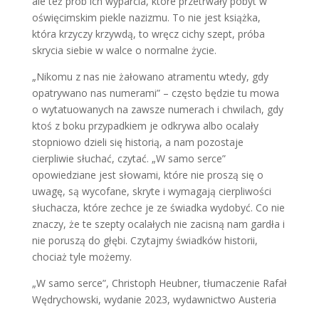
ale też prób ich wyparcia, które przetrwały pobyt w
oświęcimskim piekle nazizmu. To nie jest książka,
która krzyczy krzywdą, to wręcz cichy szept, próba
skrycia siebie w walce o normalne życie.
„Nikomu z nas nie żałowano atramentu wtedy, gdy
opatrywano nas numerami” – często będzie tu mowa
o wytatuowanych na zawsze numerach i chwilach, gdy
ktoś z boku przypadkiem je odkrywa albo ocalały
stopniowo dzieli się historią, a nam pozostaje
cierpliwie słuchać, czytać. „W samo serce”
opowiedziane jest słowami, które nie proszą się o
uwagę, są wycofane, skryte i wymagają cierpliwości
słuchacza, które zechce je ze świadka wydobyć. Co nie
znaczy, że te szepty ocalałych nie zacisną nam gardła i
nie poruszą do głębi. Czytajmy świadków historii,
chociaż tyle możemy.
„W samo serce”, Christoph Heubner, tłumaczenie Rafał
Wędrychowski, wydanie 2023, wydawnictwo Austeria