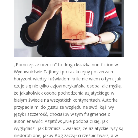
„Pomniejsze uczucia” to druga książka non-fiction w
Wydawnictwie Tajfuny i po raz kolejny poszerza mi
horyzont wiedzy i uświadomiła ile nie wiem o tym, jak
czuje się nie tylko azjoamerykańska osoba, ale myślę,
że jakakolwiek osoba pochodzenia azjatyckiego w
białym świecie na wszystkich kontynentach. Autorka
przypadła mi do gustu ze względu na swój kąśliwy
język i szczerość, chociażby w tym fragmencie o
autonienawiści Azjatów: „Nie podoba ci się, jak
wyglądasz i jak brzmisz. Uważasz, że azjatyckie rysy są
niedorobione, jakby Bóg zaczął ci rzeźbić twarz, a w