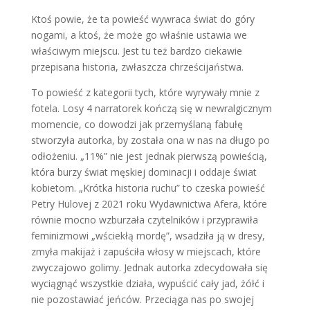
Ktoś powie, że ta powieść wywraca świat do góry
nogami, a ktoś, że może go właśnie ustawia we
właściwym miejscu. Jest tu też bardzo ciekawie
przepisana historia, zwłaszcza chrześcijaństwa.
To powieść z kategorii tych, które wyrywały mnie z
fotela. Losy 4 narratorek kończą się w newralgicznym
momencie, co dowodzi jak przemyślaną fabułę
stworzyła autorka, by została ona w nas na długo po
odłożeniu. „11%” nie jest jednak pierwszą powieścią,
która burzy świat męskiej dominacji i oddaje świat
kobietom. „Krótka historia ruchu” to czeska powieść
Petry Hulovej z 2021 roku Wydawnictwa Afera, które
równie mocno wzburzała czytelników i przyprawiła
feminizmowi „wściekłą mordę”, wsadziła ją w dresy,
zmyła makijaż i zapuściła włosy w miejscach, które
zwyczajowo golimy. Jednak autorka zdecydowała się
wyciągnąć wszystkie działa, wypuścić cały jad, żółć i
nie pozostawiać jeńców. Przeciąga nas po swojej