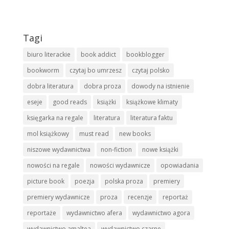
Tagi
biuro literackie
book addict
bookblogger
bookworm
czytaj bo umrzesz
czytaj polsko
dobra literatura
dobra proza
dowody na istnienie
eseje
good reads
książki
książkowe klimaty
księgarka na regale
literatura
literatura faktu
mol książkowy
must read
new books
niszowe wydawnictwa
non-fiction
nowe książki
nowości na regale
nowości wydawnicze
opowiadania
picture book
poezja
polska proza
premiery
premiery wydawnicze
proza
recenzje
reportaż
reportaże
wydawnictwo afera
wydawnictwo agora
wydawnictwo amaltea
wydawnictwo czarne