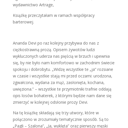
wydawnictwo Artrage,
Książkę przeczytałam w ramach współpracy
barterowej.
Ananda Devi po raz kolejny przybywa do nas z
ciężkostrawną prozą. Opisem żywotów ludzi
wykluczonych uderza nas pięścią w brzuch i upewnia
się, by nie było nam komfortowo w zachodnim świecie
spokoju i dobrobytu. „Widzę wszystkie te „ja” rozsiane
w czasie i wszystkie stają mi przed oczami: urodzona,
zgwałcona, wydana za mąż, zasłonięta, kochana,
uwięziona.” – wszystkie te przymiotniki trafnie oddają
opis losów bohaterek, z którymi będzie nam dane się
zmierzyć w kolejnej odsłonie prozy Devi.
Na tę książkę składają się trzy utwory, które w
połączono w zrozumiały tematycznie sposób. Są to
„Pagli – Szalona”, „Ja, wyklęta” oraz pierwszy męski