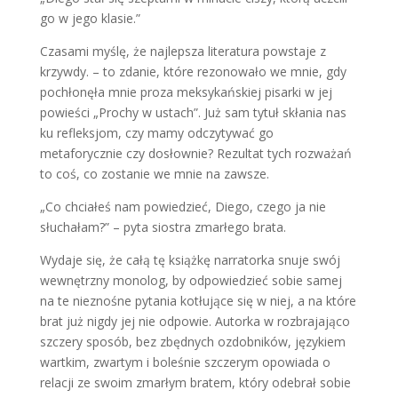
go w jego klasie.”
Czasami myślę, że najlepsza literatura powstaje z
krzywdy. – to zdanie, które rezonowało we mnie, gdy
pochłonęła mnie proza meksykańskiej pisarki w jej
powieści „Prochy w ustach”. Już sam tytuł skłania nas
ku refleksjom, czy mamy odczytywać go
metaforycznie czy dosłownie? Rezultat tych rozważań
to coś, co zostanie we mnie na zawsze.
„Co chciałeś nam powiedzieć, Diego, czego ja nie
słuchałam?” – pyta siostra zmarłego brata.
Wydaje się, że całą tę książkę narratorka snuje swój
wewnętrzny monolog, by odpowiedzieć sobie samej
na te nieznośne pytania kotłujące się w niej, a na które
brat już nigdy jej nie odpowie. Autorka w rozbrajająco
szczery sposób, bez zbędnych ozdobników, językiem
wartkim, zwartym i boleśnie szczerym opowiada o
relacji ze swoim zmarłym bratem, który odebrał sobie