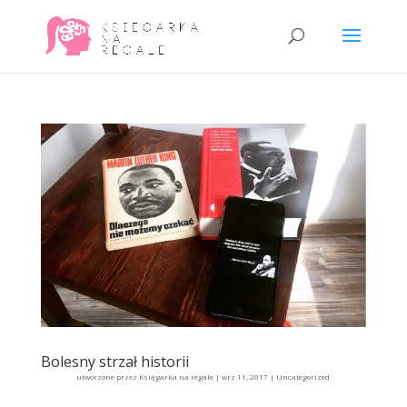
Bolesny strzał historii
utworzone przez
Księgarka na regale
|
wrz 11, 2017
|
Uncategorized