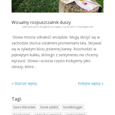
Wizualny rozpuszczalnik duszy
utworzone przez
Księgarka na regale
|
sie 24, 2017
|
Uncategorized
Słowa można odnaleźć wszędzie. Mogą skrzyć się w
zachodzie słońca ostatnimi promieniami lata. Skrywać
się w żylastym liściu jesiennej barwy. Rozchodzić w
pękniętym kubku, którego z sentymentu nie chcemy
wyrzucić. Słowa i uczucia często kodujemy jako
obrazy, które...
« Starsze wpisy
Kolejne wpisy »
Tagi
biuro literackie
book addict
bookblogger