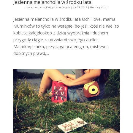
Jesienna melancholia w środku lata
utworzone przez
Księgarka na regale
|
sie 31, 2017
|
Uncategorized
Jesienna melancholia w środku lata Och Tove, mama
Muminków to tylko na wstępie, bo jeśli ktoś nie wie, to
kobieta kalejdoskop z dziką wyobraźnią i duchem
przygody ciągle za drzwiami swojego atelier.
Malarka/pisarka, przyciągająca enigma, mistrzyni
dobitnych prawd,...