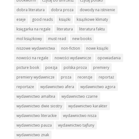
bookworm
czytaj bo umrzesz
czytaj polsko
dobra literatura
dobra proza
dowody na istnienie
eseje
good reads
książki
książkowe klimaty
księgarka na regale
literatura
literatura faktu
mol książkowy
must read
new books
niszowe wydawnictwa
non-fiction
nowe książki
nowości na regale
nowości wydawnicze
opowiadania
picture book
poezja
polska proza
premiery
premiery wydawnicze
proza
recenzje
reportaż
reportaże
wydawnictwo afera
wydawnictwo agora
wydawnictwo amaltea
wydawnictwo czarne
wydawnictwo dwie siostry
wydawnictwo karakter
wydawnictwo literackie
wydawnictwo nisza
wydawnictwo pauza
wydawnictwo tajfuny
wydawnictwo znak