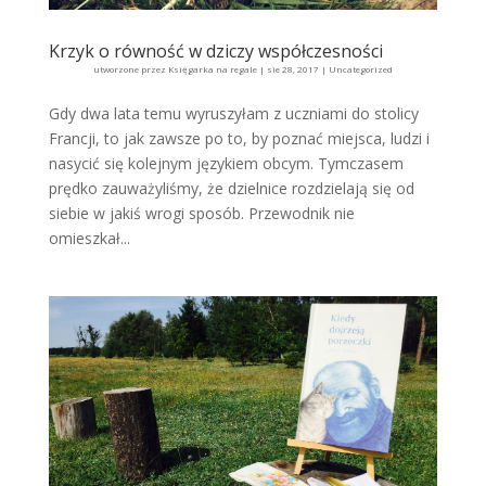
Krzyk o równość w dziczy współczesności
utworzone przez
Księgarka na regale
|
sie 28, 2017
|
Uncategorized
Gdy dwa lata temu wyruszyłam z uczniami do stolicy
Francji, to jak zawsze po to, by poznać miejsca, ludzi i
nasycić się kolejnym językiem obcym. Tymczasem
prędko zauważyliśmy, że dzielnice rozdzielają się od
siebie w jakiś wrogi sposób. Przewodnik nie
omieszkał...