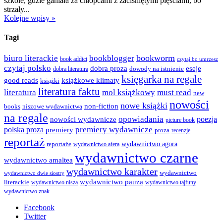
szkole, gdzie ganiała za chłopcami z zaciśniętymi pięściami, bo
strzały...
Kolejne wpisy »
Tagi
bookworm
biuro literackie
bookblogger
book addict
czytaj bo umrzesz
czytaj polsko
dobra proza
eseje
dowody na istnienie
dobra literatura
księgarka na regale
good reads
książkowe klimaty
książki
literatura faktu
literatura
mol książkowy
must read
new
nowości
nowe książki
non-fiction
books
niszowe wydawnictwa
na regale
opowiadania
poezja
nowości wydawnicze
picture book
premiery wydawnicze
polska proza
premiery
proza
recenzje
reportaż
wydawnictwo agora
reportaże
wydawnictwo afera
wydawnictwo czarne
wydawnictwo amaltea
wydawnictwo karakter
wydawnictwo
wydawnictwo dwie siostry
wydawnictwo pauza
literackie
wydawnictwo nisza
wydawnictwo tajfuny
wydawnictwo znak
Facebook
Twitter