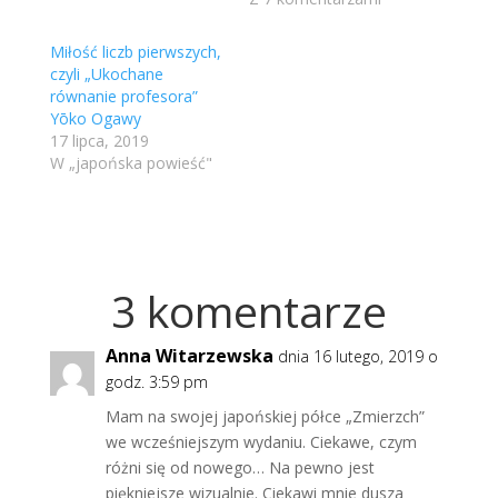
Miłość liczb pierwszych,
czyli „Ukochane
równanie profesora”
Yōko Ogawy
17 lipca, 2019
W „japońska powieść"
3 komentarze
Anna Witarzewska
dnia 16 lutego, 2019 o
godz. 3:59 pm
Mam na swojej japońskiej półce „Zmierzch”
we wcześniejszym wydaniu. Ciekawe, czym
różni się od nowego… Na pewno jest
piękniejsze wizualnie. Ciekawi mnie dusza