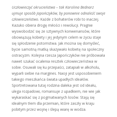
Uczłowieczyć okrucieństwa – tak Karolina Bednarz
ujmuje sposób Japończyków, by ponownie odnaleźć swoje
człowieczeństwo.
Każde z bohaterów robi to inaczej.
Kazuko obiera drogę miłości i rewolucji. Pragnie
wyswobodzić się ze sztywnych konwenansów, które
obowiązują kobiety i jej jedynym celem w życiu staje
się spłodzenie potomstwa. Jak można się domyśleć,
bycie samotną matką skazywało kobietę na społeczny
ostracyzm. Kolejna rzesza Japończyków nie próbowała
nawet szukać ocalenia resztek człowieczeństwa w
sobie. Osuwali się ku przepaści, zatapiali w alkoholu,
wyparli siebie na margines. Naoji jest usposobieniem
takiego mieszkańca świata upadłych ideałów.
Sportretowana tutaj rodzina daleka jest od ideału,
ulega rozpadowi, romansuje z upadkiem, nie wie jak
wykaraskać się z pogmatwanych losów. Stają się
idealnym tłem dla przemian, które zaszły w kraju
pobitym przez wojnę i ślepą wiarę w wodza.