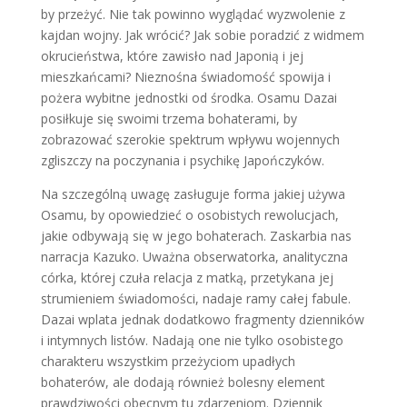
by przeżyć. Nie tak powinno wyglądać wyzwolenie z
kajdan wojny. Jak wrócić? Jak sobie poradzić z widmem
okrucieństwa, które zawisło nad Japonią i jej
mieszkańcami? Nieznośna świadomość spowija i
pożera wybitne jednostki od środka. Osamu Dazai
posiłkuje się swoimi trzema bohaterami, by
zobrazować szerokie spektrum wpływu wojennych
zgliszczy na poczynania i psychikę Japończyków.
Na szczególną uwagę zasługuje forma jakiej używa
Osamu, by opowiedzieć o osobistych rewolucjach,
jakie odbywają się w jego bohaterach. Zaskarbia nas
narracja Kazuko. Uważna obserwatorka, analityczna
córka, której czuła relacja z matką, przetykana jej
strumieniem świadomości, nadaje ramy całej fabule.
Dazai wplata jednak dodatkowo fragmenty dzienników
i intymnych listów. Nadają one nie tylko osobistego
charakteru wszystkim przeżyciom upadłych
bohaterów, ale dodają również bolesny element
prawdziwości obecnym tu zdarzeniom. Dziennik