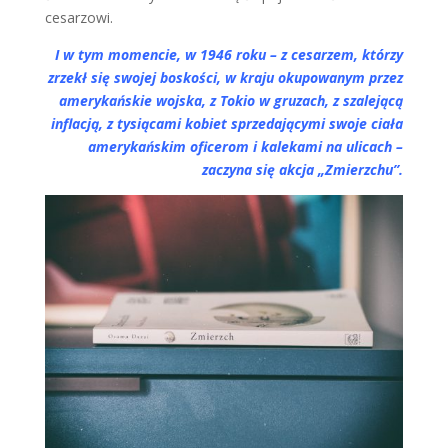
cesarzowi.
I w tym momencie, w 1946 roku – z cesarzem, którzy
zrzekł się swojej boskości, w kraju okupowanym przez
amerykańskie wojska, z Tokio w gruzach, z szalejącą
inflacją, z tysiącami kobiet sprzedającymi swoje ciała
amerykańskim oficerom i kalekami na ulicach –
zaczyna się akcja „Zmierzchu”.