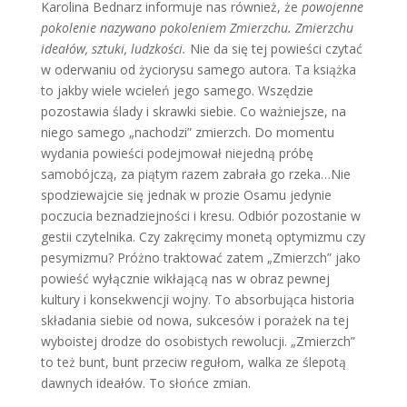
Karolina Bednarz informuje nas również, że
powojenne
pokolenie nazywano pokoleniem Zmierzchu. Zmierzchu
ideałów, sztuki, ludzkości.
Nie da się tej powieści czytać
w oderwaniu od życiorysu samego autora. Ta książka
to jakby wiele wcieleń jego samego. Wszędzie
pozostawia ślady i skrawki siebie. Co ważniejsze, na
niego samego „nachodzi” zmierzch. Do momentu
wydania powieści podejmował niejedną próbę
samobójczą, za piątym razem zabrała go rzeka…Nie
spodziewajcie się jednak w prozie Osamu jedynie
poczucia beznadziejności i kresu. Odbiór pozostanie w
gestii czytelnika. Czy zakręcimy monetą optymizmu czy
pesymizmu? Próżno traktować zatem „Zmierzch” jako
powieść wyłącznie wikłającą nas w obraz pewnej
kultury i konsekwencji wojny. To absorbująca historia
składania siebie od nowa, sukcesów i porażek na tej
wyboistej drodze do osobistych rewolucji. „Zmierzch”
to też bunt, bunt przeciw regułom, walka ze ślepotą
dawnych ideałów. To słońce zmian.