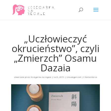
„Uczłowieczyć
okrucieństwo”, czyli
„Zmierzch” Osamu
Dazaia
utworzone przez
Księgarka na regale
|
lut 6, 2019
|
Uncategorized
|
3 Komentarze