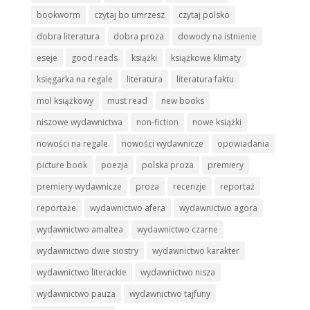
bookworm
czytaj bo umrzesz
czytaj polsko
dobra literatura
dobra proza
dowody na istnienie
eseje
good reads
książki
książkowe klimaty
księgarka na regale
literatura
literatura faktu
mol książkowy
must read
new books
niszowe wydawnictwa
non-fiction
nowe książki
nowości na regale
nowości wydawnicze
opowiadania
picture book
poezja
polska proza
premiery
premiery wydawnicze
proza
recenzje
reportaż
reportaże
wydawnictwo afera
wydawnictwo agora
wydawnictwo amaltea
wydawnictwo czarne
wydawnictwo dwie siostry
wydawnictwo karakter
wydawnictwo literackie
wydawnictwo nisza
wydawnictwo pauza
wydawnictwo tajfuny