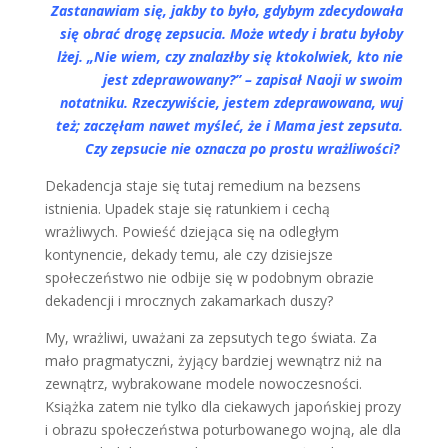
Zastanawiam się, jakby to było, gdybym zdecydowała
się obrać drogę zepsucia. Może wtedy i bratu byłoby
lżej. „Nie wiem, czy znalazłby się ktokolwiek, kto nie
jest zdeprawowany?” – zapisał Naoji w swoim
notatniku. Rzeczywiście, jestem zdeprawowana, wuj
też; zaczęłam nawet myśleć, że i Mama jest zepsuta.
Czy zepsucie nie oznacza po prostu wrażliwości?
Dekadencja staje się tutaj remedium na bezsens
istnienia. Upadek staje się ratunkiem i cechą
wrażliwych. Powieść dziejąca się na odległym
kontynencie, dekady temu, ale czy dzisiejsze
społeczeństwo nie odbije się w podobnym obrazie
dekadencji i mrocznych zakamarkach duszy?
My, wrażliwi, uważani za zepsutych tego świata. Za
mało pragmatyczni, żyjący bardziej wewnątrz niż na
zewnątrz, wybrakowane modele nowoczesności.
Książka zatem nie tylko dla ciekawych japońskiej prozy
i obrazu społeczeństwa poturbowanego wojną, ale dla