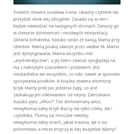
Powieść otwiera osobliwa scena. Uważny czytelnik nie
przejdzie obok niej obojętnie. Zasadzi się w nim i
będzie nawiedzać na następnych stronach. Zanurzy go
w chmurze domniemań i możliwych interpretacji.
Główna bohaterka, Kazuko siedzi ze swoją Mamą przy
obiedzie. Mamą pisaną zawsze przez wielkie M. Mama
jest dystyngowana, Mama wszystko robi
„arystokratycznie”, a jej dzieci zawsze spoglądają na
nią z należytym szacunkiem i podziwem. Jest
nieskazitelna we wszystkim, co robi, nawet w sposobie
spożywania posiłków. A książkę otwiera stłumiony
krzyk Mamy podczas jedzenia zupy, co jest
zaskakującym oderwaniem od rutyny. Zatroskana
Kazuko pyta: „Włos?” Ten domniemany włos,
niewytłumaczalny krzyk dręczy nie tylko córkę, ale i
czytelnika. Tłumią się mroczne sekrety,
niewytłumaczalny strach, jakaś trauma, lęk o los
potomstwa, a może krzyczą w niej wszystkie Mamy?