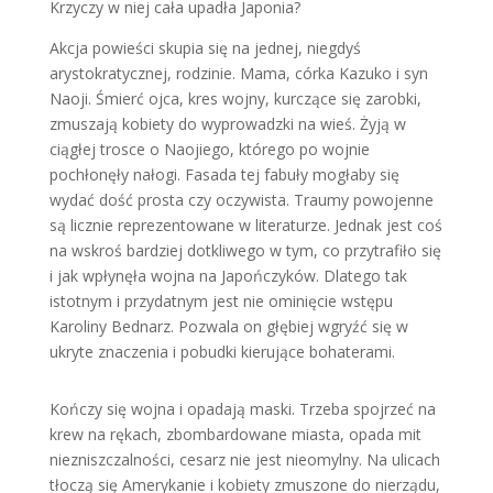
Krzyczy w niej cała upadła Japonia?
Akcja powieści skupia się na jednej, niegdyś
arystokratycznej, rodzinie. Mama, córka Kazuko i syn
Naoji. Śmierć ojca, kres wojny, kurczące się zarobki,
zmuszają kobiety do wyprowadzki na wieś. Żyją w
ciągłej trosce o Naojiego, którego po wojnie
pochłonęły nałogi. Fasada tej fabuły mogłaby się
wydać dość prosta czy oczywista. Traumy powojenne
są licznie reprezentowane w literaturze. Jednak jest coś
na wskroś bardziej dotkliwego w tym, co przytrafiło się
i jak wpłynęła wojna na Japończyków. Dlatego tak
istotnym i przydatnym jest nie ominięcie wstępu
Karoliny Bednarz. Pozwala on głębiej wgryźć się w
ukryte znaczenia i pobudki kierujące bohaterami.
Kończy się wojna i opadają maski. Trzeba spojrzeć na
krew na rękach, zbombardowane miasta, opada mit
niezniszczalności, cesarz nie jest nieomylny. Na ulicach
tłoczą się Amerykanie i kobiety zmuszone do nierządu,