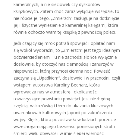
kameralnych, a nie sieciówek czy dyskontów
książkowych. Zatem choć zaraz wyląduje wszędzie, to
nie róbcie jej tego. „Zmierzch” zasługuje na dotknięcie
jej i fizyczne wyniesienie z kameralnej księgarni, która
równie ochoczo Wam tę książkę z pewnością poleci.
Jeśli czający się mrok potrafi spowijać i oplatać nam
się wokół wyobraźni, to „Zmierzch” jest tego idealnym
odzwierciedleniem. Tu nie zachodzi słońce wyłącznie
dosłownie, by otoczyć nas ciemnością i zanurzyć w
niepewności, którą przynosi ciemna noc. Powieść
zaczyna się „Upadkiem”, dosłownie i w przenośni, czyli
wstępem autorstwa Karoliny Bednarz, która
wprowadza nas w atmosferę i okoliczności
towarzyszące powstaniu powieści. Jest niezbędną
częścią, wskazówką i tłem do ukazania kluczowych
uwarunkowań kulturowych Japonii po zakończeniu
wojny. Klęski, która pozostawiła w ludziach poczucie
wszechogarniającego bezsensu poniesionych strat i
śmierci wielu obywateli w imię ślepej wierności