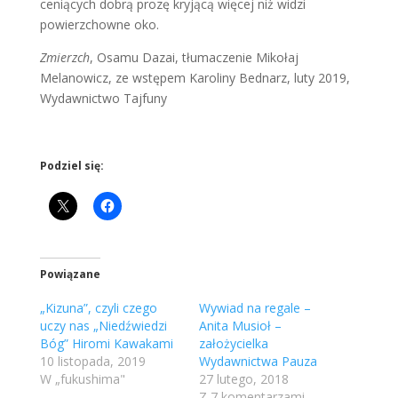
ceniących dobrą prozę kryjącą więcej niż widzi
powierzchowne oko.
Zmierzch
, Osamu Dazai, tłumaczenie Mikołaj
Melanowicz, ze wstępem Karoliny Bednarz, luty 2019,
Wydawnictwo Tajfuny
Podziel się:
Powiązane
„Kizuna”, czyli czego
Wywiad na regale –
uczy nas „Niedźwiedzi
Anita Musioł –
Bóg” Hiromi Kawakami
założycielka
10 listopada, 2019
Wydawnictwa Pauza
W „fukushima"
27 lutego, 2018
Z 7 komentarzami