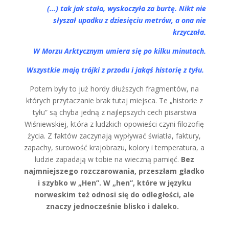
(…) tak jak stała, wyskoczyła za burtę. Nikt nie
słyszał upadku z dziesięciu metrów, a ona nie
krzyczała.
W Morzu Arktycznym umiera się po kilku minutach.
Wszystkie mają trójki z przodu i jakąś historię z tyłu.
Potem były to już hordy dłuższych fragmentów, na
których przytaczanie brak tutaj miejsca. Te „historie z
tyłu” są chyba jedną z najlepszych cech pisarstwa
Wiśniewskiej, która z ludzkich opowieści czyni filozofię
życia. Z faktów zaczynają wypływać światła, faktury,
zapachy, surowość krajobrazu, kolory i temperatura, a
ludzie zapadają w tobie na wieczną pamięć.
Bez
najmniejszego rozczarowania, przeszłam gładko
i szybko w „Hen”. W „hen”, które w języku
norweskim też odnosi się do odległości, ale
znaczy jednocześnie blisko i daleko.