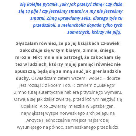
się kolejne pytanie. Jak? Jak przeżyć zimę? Czy dużo
się tu pije i czy jesteśmy smutni? A my nie jesteśmy
smutni. Zimą uprawiamy seks, dlatego tyle tu
przedszkoli, a melancholia dopada tylko tych
samotnych, którzy nie piją.
Słyszałam również, że po jej książkach człowiek
zakochuje się w tym białym, zimnie, śniegu,
mrozie. Nikt mnie nie ostrzegł, że zakocham się
też w ludziach, którzy mojej pamięci również nie
opuszczą, będą się za mną snuć jak grenlandzkie
duchy.
Oświadczam zatem wszem i wobec – dobrze
jest rozsiąść z kocem i otulić zimnem z „Białego”.
Zimno tutaj autentycznie nabiera przytulnego wymiaru.
Oswaja się jak dzikie zwierzę, przed którym niegdyś się
uciekało. A to „zwierzę” mieszka w Spitsbergen,
największej wyspie norweskiego archipelagu na
Arktyce i jednocześnie miejsca najbardziej
wysuniętego na północ, zamieszkanego przez ludzi.