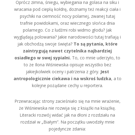
Oprócz zimna, śniegu, wybiegania na golasa na siku i
wracania pod ciepłą kołdrę, doznamy też reakcji ciała i
psychiki na ciemność nocy polarnej, zwanej tutaj
trafnie powidokami, oraz wiecznego słońca dnia
polarnego. Co z ludźmi robi widmo głodu? Jak
wyglądają polowania? Jakie narodowości tutaj trafiają i
jak obchodzą swoje święta?
To są pytania, które
zaintrygują nawet czytelnika najbardziej
osiadłego w swej sypialni.
To, co mnie uderzyło, to
to że Ilona Wiśniewska opisuje wszystko bez
jakiejkolwiek oceny i patrzenia z góry.
Jest
antropologicznie ciekawa i na wskroś ludzka
, a to
kolejne pożądane cechy u reportera.
Przewracając strony zacieśniało się na mnie wrażenie,
że Wiśniewska nie rozwija się z książki na książkę.
Literacki rozwój widać jak na dłoni z rozdziału na
rozdział w „Białym”. Na początku uwodziły mnie
pojedyncze zdania: