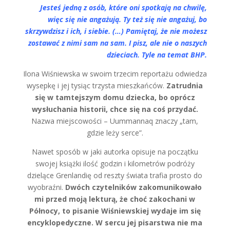
Jesteś jedną z osób, które oni spotkają na chwilę,
więc się nie angażują. Ty też się nie angażuj, bo
skrzywdzisz i ich, i siebie. (…) Pamiętaj, że nie możesz
zostawać z nimi sam na sam. I pisz, ale nie o naszych
dzieciach. Tyle na temat BHP.
Ilona Wiśniewska w swoim trzecim reportażu odwiedza
wysepkę i jej tysiąc trzysta mieszkańców.
Zatrudnia
się w tamtejszym domu dziecka, bo oprócz
wysłuchania historii, chce się na coś przydać.
Nazwa miejscowości – Uummannaq znaczy „tam,
gdzie leży serce”.
Nawet sposób w jaki autorka opisuje na początku
swojej książki ilość godzin i kilometrów podróży
dzielące Grenlandię od reszty świata trafia prosto do
wyobraźni.
Dwóch czytelników zakomunikowało
mi przed moją lekturą, że choć zakochani w
Północy, to pisanie Wiśniewskiej wydaje im się
encyklopedyczne. W sercu jej pisarstwa nie ma