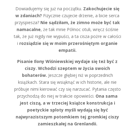
Dowiadujemy się już na początku.
Zakochujecie się
w zdaniach?
Fizycznie czujecie drżenie, a bicie serca
przyspiesza?
Nie sądziłam, że zimno może być tak
namacalne
, że tak mnie Północ otuli, wręcz ściśnie
tak, że już nigdy nie wypuści, a ta cisza pożre w całości
i
rozsiądzie się w moim przerośniętym organie
empatii.
Pisanie Ilony Wiśniewskiej wydaje się też być z
ciszy. Wchodzi szeptem w życia swoich
bohaterów.
Jeszcze głębiej niż w poprzednich
książkach. Stara się wsiąknąć w ich historie, ale nie
próbuje nimi kierować czy się narzucać. Pytania często
przychodzą do niej w trakcie opowieści.
Ona sama
jest ciszą, a w trzeciej książce konstrukcja i
poetyckie sploty myśli wydają się być
najwyrazistszym potomkiem tej gromkiej ciszy
zamieszkałej na Grenlandii.