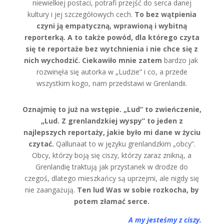
niewielkiej postaci, potrafi przejść do serca danej
kultury i jej szczegółowych cech.
To bez wątpienia
czyni ją empatyczną, wprawioną i wybitną
reporterką. A to także powód, dla którego czyta
się te reportaże bez wytchnienia i nie chce się z
nich wychodzić. Ciekawiło mnie zatem
bardzo jak
rozwinęła się autorka w „Ludzie” i co, a przede
wszystkim kogo, nam przedstawi w Grenlandii.
Oznajmię to już na wstępie. „Lud” to zwieńczenie,
„Lud. Z grenlandzkiej wyspy” to jeden z
najlepszych reportaży, jakie było mi dane w życiu
czytać.
Qallunaat to w języku grenlandzkim „obcy”.
Obcy, którzy boją się ciszy, którzy zaraz znikną, a
Grenlandię traktują jak przystanek w drodze do
czegoś, dlatego mieszkańcy są uprzejmi, ale nigdy się
nie zaangażują.
Ten lud Was w sobie rozkocha, by
potem złamać serce.
A my jesteśmy z ciszy.