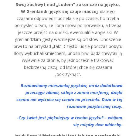
Swój zachwyt nad „Ludem” zakończę na języku.
W Grenlandii język się czuje inaczej
,
dlatego
czasami odpowiedzi udziela się po czasie, bo trzeba
pomyśleć o tym, że Ilona mówi po norwesku, a trzeba
jeszcze przejść na duński, ewentualnie angielski. W
grenlandzkim gesty ważniejsze są od słów. Unoszenie
brwi to na przykład „tak”. Często ludzie podczas pobytu
Ilony wybuchali śmiechem, unosili brwi bądź chwytali ją
wylewnie za dłonie, by jednocześnie traktować
bezbrzeżną ciszą, od której chce się czasami
„odkrzyknąć”.
Rozmawiamy mieszanką języków, mróz dodatkowo
przeciąga zdania, skleja z zimna morfemy, dzięki
czemu nie wytraca się ciepła na przecinki. Dużo w tej
rozmowie pożytecznej ciszy.
-Czy świat jest piękniejszy w twoim języku? – wbijam
się między dwa oddechy.
Język Ilony Wiśniewskiej jest jak ten grenlandzki.