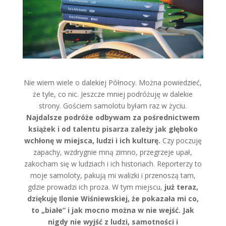
Nie wiem wiele o dalekiej Północy. Można powiedzieć,
że tyle, co nic. Jeszcze mniej podróżuję w dalekie
strony. Gościem samolotu byłam raz w życiu.
Najdalsze podróże odbywam za pośrednictwem
książek i od talentu pisarza zależy jak głęboko
wchłonę w miejsca, ludzi i ich kulturę.
Czy poczuję
zapachy, wzdrygnie mną zimno, przegrzeje upał,
zakocham się w ludziach i ich historiach. Reporterzy to
moje samoloty, pakują mi walizki i przenoszą tam,
gdzie prowadzi ich proza. W tym miejscu,
już teraz,
dziękuję Ilonie Wiśniewskiej, że pokazała mi co,
to „białe” i jak mocno można w nie wejść. Jak
nigdy nie wyjść z ludzi, samotności i