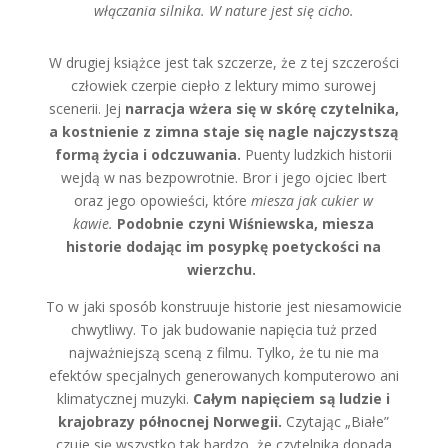
włączania silnika. W nature jest się cicho.
W drugiej książce jest tak szczerze, że z tej szczerości
człowiek czerpie ciepło z lektury mimo surowej
scenerii. Jej
narracja wżera się w skórę czytelnika,
a kostnienie z zimna staje się nagle najczystszą
formą życia i odczuwania.
Puenty ludzkich historii
wejdą w nas bezpowrotnie. Bror i jego ojciec Ibert
oraz jego opowieści, które
miesza jak cukier w
kawie.
Podobnie czyni Wiśniewska, miesza
historie dodając im posypkę poetyckości na
wierzchu.
To w jaki sposób konstruuje historie jest niesamowicie
chwytliwy. To jak budowanie napięcia tuż przed
najważniejszą sceną z filmu. Tylko, że tu nie ma
efektów specjalnych generowanych komputerowo ani
klimatycznej muzyki.
Całym napięciem są ludzie i
krajobrazy północnej Norwegii.
Czytając „Białe”
czuje się wszystko tak bardzo, że czytelnika dopada