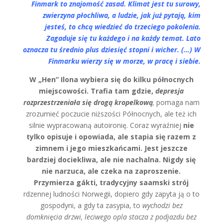
Finmark to znajomość zasad. Klimat jest tu surowy,
zwierzyna płochliwa, a ludzie, jak już pytają, kim
jesteś, to chcą wiedzieć do trzeciego pokolenia.
Zagaduje się tu każdego i na każdy temat. Lato
oznacza tu średnio plus dziesięć stopni i wicher. (…) W
Finmarku wierzy się w morze, w pracę i siebie.
W „Hen” Ilona wybiera się do kilku północnych
miejscowości. Trafia tam gdzie,
depresja
rozprzestrzeniała się drogą kropelkową
,
pomaga nam
zrozumieć poczucie niższości Północnych, ale też ich
silnie wypracowaną autoironię. Coraz wyraźniej
nie
tylko opisuje i opowiada, ale stapia się razem z
zimnem i jego mieszkańcami.
Jest jeszcze
bardziej dociekliwa, ale nie nachalna. Nigdy się
nie narzuca, ale czeka na zaproszenie.
Przymierza gákti, tradycyjny saamski strój
rdzennej ludności Norwegii, dopiero gdy zapyta ją o to
gospodyni, a gdy ta zasypia, to
wychodzi bez
domknięcia drzwi, leciwego opla stacza z podjazdu bez