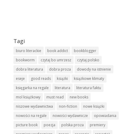
Tagi
biuro literackie
book addict
bookblogger
bookworm
czytaj bo umrzesz
czytaj polsko
dobra literatura
dobra proza
dowody na istnienie
eseje
good reads
książki
książkowe klimaty
księgarka na regale
literatura
literatura faktu
mol książkowy
must read
new books
niszowe wydawnictwa
non-fiction
nowe książki
nowości na regale
nowości wydawnicze
opowiadania
picture book
poezja
polska proza
premiery