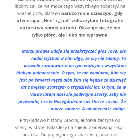
drobny żal, że nie może tego wszystkiego zobaczyć na
własne oczy, dlatego
bardzo mnie ucieszyło, gdy
otwierając „Hen” i „Lud” zobaczyłam fotografie
autorstwa samej autorki. Okazuje się, że nie
tylko pióro, ale i oko ma wprawne.
Morzu prawie udaje się przekrzyczeć głos Tove, ale
nadal słychać w nim ulgę, że się nie znamy. To
pozwala rozmawiać o niczym ważnym i wszystkim
błahym jednocześnie. O tym, że nie wiadomo, kim się
jest po śmierci męża albo kim się będzie za dziesięć
lat z mężem starszym o trzydzieści lat. O tym, że w
Vardø latem nosi się podwójne szorty, żeby nie
przewiało, i że w Husegårdenie coś tłucze co noc. Że
morze zabiera. A nieobecność zabija.
Przykładowo historię Laponii, autorka zaczyna od
sceny, w której Nillas leży na śniegu z oderwaną ręką i
bez oka. Od pojedynczego zdarzenia, pozornie