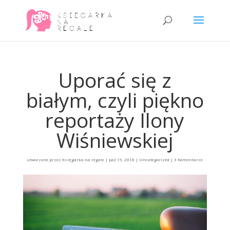
Uporać się z
białym, czyli piękno
reportaży Ilony
Wiśniewskiej
utworzone przez
Księgarka na regale
|
paź 15, 2018
|
Uncategorized
|
3 Komentarze