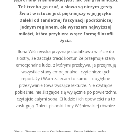
Też trzeba go czuć, a słowa są niczym gesty.
Świat w istocie jest piękniejszy w jej języku.
Daleki od tandetnej fascynacji podróżniczej
jednym regionem, ale wyrazem najwyższej
miłości, która przybiera wręcz formę filozofii
życia.
Ilona Wiśniewska przyznaje dodatkowo w liście do
siostry, że zaczęła tracić kontur. Że przejmuje stany
emocjonalne ludzi, z którymi przebywa. Ja przejmuję
wszystkie stany emocjonalne i czytelnicze tych
reportaży i Wam zalecam to samo – dogłębne
przeżywanie towarzyszące lekturze. Nie czytajcie
pobieżnie, nie ślizgajcie się wyłącznie po powierzchni,
czytajcie całymi sobą. Ci ludzie i ich opowieści na to
zasługują. Talent pisarski Ilony Wiśniewskiej również.
Białe. Zimna wyspa Spitsbergen
, Ilona Wiśniewska,