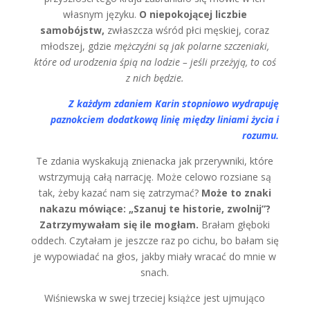
własnym języku.
O niepokojącej liczbie
samobójstw,
zwłaszcza wśród płci męskiej, coraz
młodszej, gdzie
mężczyźni są jak polarne szczeniaki,
które od urodzenia śpią na lodzie – jeśli przeżyją, to coś
z nich będzie.
Z każdym zdaniem Karin stopniowo wydrapuję
paznokciem dodatkową linię między liniami życia i
rozumu.
Te zdania wyskakują znienacka jak przerywniki, które
wstrzymują całą narrację. Może celowo rozsiane są
tak, żeby kazać nam się zatrzymać?
Może to znaki
nakazu mówiące: „Szanuj te historie, zwolnij”?
Zatrzymywałam się ile mogłam.
Brałam głęboki
oddech. Czytałam je jeszcze raz po cichu, bo bałam się
je wypowiadać na głos, jakby miały wracać do mnie w
snach.
Wiśniewska w swej trzeciej książce jest ujmująco