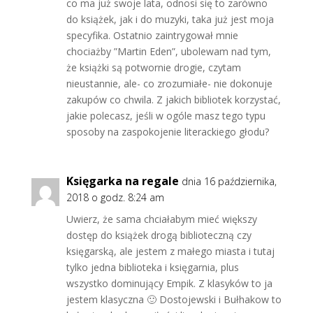
co ma już swoje lata, odnosi się to zarówno
do książek, jak i do muzyki, taka już jest moja
specyfika. Ostatnio zaintrygował mnie
chociażby ”Martin Eden”, ubolewam nad tym,
że książki są potwornie drogie, czytam
nieustannie, ale- co zrozumiałe- nie dokonuje
zakupów co chwila. Z jakich bibliotek korzystać,
jakie polecasz, jeśli w ogóle masz tego typu
sposoby na zaspokojenie literackiego głodu?
Księgarka na regale
dnia 16 października,
2018 o godz. 8:24 am
Uwierz, że sama chciałabym mieć większy
dostęp do książek drogą biblioteczną czy
księgarską, ale jestem z małego miasta i tutaj
tylko jedna biblioteka i księgarnia, plus
wszystko dominujący Empik. Z klasyków to ja
jestem klasyczna 🙂 Dostojewski i Bułhakow to