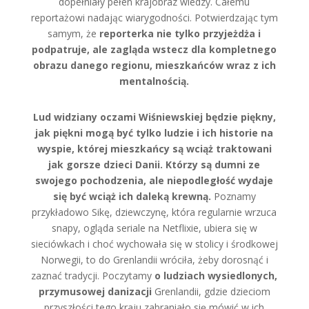
dopełniały pełen krajobraz wiedzy. Całemu
reportażowi nadając wiarygodności. Potwierdzając tym
samym, że
reporterka nie tylko przyjeżdża i
podpatruje, ale zagląda wstecz dla kompletnego
obrazu danego regionu, mieszkańców wraz z ich
mentalnością.
Lud widziany oczami Wiśniewskiej będzie piękny,
jak piękni mogą być tylko ludzie i ich historie na
wyspie, której mieszkańcy są wciąż traktowani
jak gorsze dzieci Danii. Którzy są dumni ze
swojego pochodzenia, ale niepodległość wydaje
się być wciąż ich daleką krewną.
Poznamy
przykładowo Sikę, dziewczynę, która regularnie wrzuca
snapy, ogląda seriale na Netflixie, ubiera się w
sieciówkach i choć wychowała się w stolicy i środkowej
Norwegii, to do Grenlandii wróciła, żeby dorosnąć i
zaznać tradycji. Poczytamy
o ludziach wysiedlonych,
przymusowej danizacji
Grenlandii, gdzie dzieciom
przyszłości tego kraju zabraniało się mówić w ich