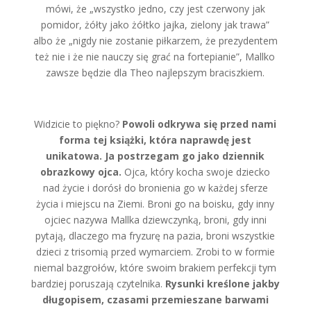
mówi, że „wszystko jedno, czy jest czerwony jak
pomidor, żółty jako żółtko jajka, zielony jak trawa”
albo że „nigdy nie zostanie piłkarzem, że prezydentem
też nie i że nie nauczy się grać na fortepianie”, Mallko
zawsze będzie dla Theo najlepszym braciszkiem.
Widzicie to piękno?
Powoli odkrywa się przed nami
forma tej książki, która naprawdę jest
unikatowa. Ja postrzegam go jako dziennik
obrazkowy ojca.
Ojca, który kocha swoje dziecko
nad życie i dorósł do bronienia go w każdej sferze
życia i miejscu na Ziemi. Broni go na boisku, gdy inny
ojciec nazywa Mallka dziewczynką, broni, gdy inni
pytają, dlaczego ma fryzurę na pazia, broni wszystkie
dzieci z trisomią przed wymarciem. Zrobi to w formie
niemal bazgrołów, które swoim brakiem perfekcji tym
bardziej poruszają czytelnika.
Rysunki kreślone jakby
długopisem, czasami przemieszane barwami