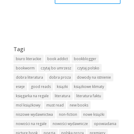
Tagi
biuro literackie
book addict
bookblogger
bookworm
czytaj bo umrzesz
czytaj polsko
dobra literatura
dobra proza
dowody na istnienie
eseje
good reads
książki
książkowe klimaty
księgarka na regale
literatura
literatura faktu
mol książkowy
must read
new books
niszowe wydawnictwa
non-fiction
nowe książki
nowości na regale
nowości wydawnicze
opowiadania
picture book
poezja
polska proza
premiery