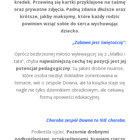
kredek. Przewiną się kartki przyklejone na taśmę
oraz prywatne zdjęcia. Padną zdania dłuższe oraz
krótsze, jakby maksymy, które każdy rodzic
powinien wziąć sobie do serca wychowując
dziecko.
„Zabawa jest świętością”:
Oprócz bezbrzeżnej miłości wylewającej się z „Mallko i
tata”, chyba
najważniejszą cechą tej pozycji jest jej
potencjał pedagogiczny
. Są jakieś drobne niuanse,
które osoba niezbyt dokładnie zorientowana w
temacie, wie o zespole Downa, ale ta książka staje się
nagle nie tylko dziennikiem obrazkowym, ale ciekawą
formą opowieści edukacyjnej.
Choroba zespół Downa to NIE choroba.
Podkreśla ojciec.
Pozornie drobnymi
podkreśleniami, przekreśleniami, braniem rzeczy