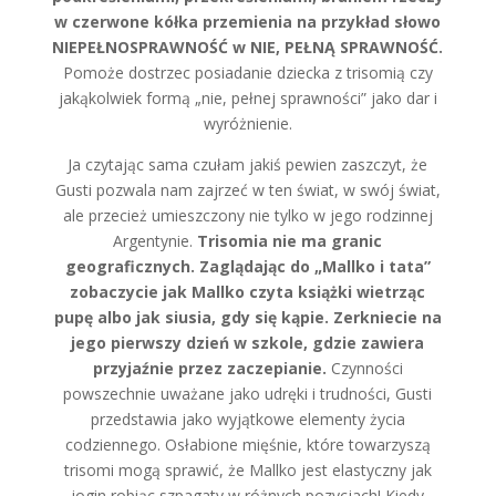
w czerwone kółka przemienia na przykład słowo
NIEPEŁNOSPRAWNOŚĆ w NIE, PEŁNĄ SPRAWNOŚĆ.
Pomoże dostrzec posiadanie dziecka z trisomią czy
jakąkolwiek formą „nie, pełnej sprawności” jako dar i
wyróżnienie.
Ja czytając sama czułam jakiś pewien zaszczyt, że
Gusti pozwala nam zajrzeć w ten świat, w swój świat,
ale przecież umieszczony nie tylko w jego rodzinnej
Argentynie.
Trisomia nie ma granic
geograficznych. Zaglądając do „Mallko i tata”
zobaczycie jak Mallko czyta książki wietrząc
pupę albo jak siusia, gdy się kąpie. Zerkniecie na
jego pierwszy dzień w szkole, gdzie zawiera
przyjaźnie przez zaczepianie.
Czynności
powszechnie uważane jako udręki i trudności, Gusti
przedstawia jako wyjątkowe elementy życia
codziennego. Osłabione mięśnie, które towarzyszą
trisomi mogą sprawić, że Mallko jest elastyczny jak
jogin robiąc szpagaty w różnych pozycjach! Kiedy