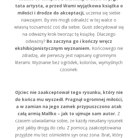
tata artysta, a przed Wami wyjątkowa książka o
miłości i drodze do akceptacji,
uczenia się siebie
nawzajem. By inni mogli odnaleźć w tej walce o
własną tożsamość coś dla siebie. Gusti zdecydował się
na odważny krok tworząc tę książkę. Dlaczego
odważny?
Bo zaczyna go i kończy wręcz
ekshibicjonistycznym wyznaniem.
Końcowego nie
zdradzę, ale pierwszy jest napisany ogromnymi
literami. Wyznanie bez ogródek, kolorów, wymyślnych
czcionek:
Ojciec nie zaakceptował tego rysunku, który nie
do końca mu wyszedł. Pragnął ogromnej miłości,
a w zamian na jego zamek przypuszczono atak
całą armią Mallko – jak to ujmuje sam autor.
Z
czasem uświadamia sobie, że każdy nieudany rysunek
jest jakby drogą do celu. Z pomocą zaakceptowania
przyjdzie mu też ośmioletni syn oraz żona. Brat, który