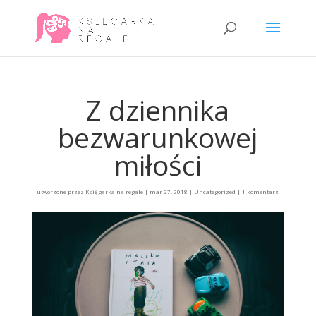
Z dziennika
bezwarunkowej
miłości
utworzone przez
Księgarka na regale
|
mar 27, 2018
|
Uncategorized
|
1 komentarz