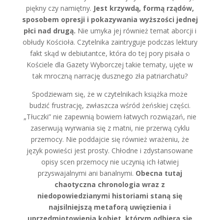
piękny czy namiętny.
Jest krzywdą, formą rządów,
sposobem opresji i pokazywania wyższości jednej
płci nad drugą.
Nie umyka jej również temat aborcji i
obłudy Kościoła. Czytelnika zaintryguje podczas lektury
fakt skąd w debiutantce, która do tej pory pisała o
Kościele dla Gazety Wyborczej takie tematy, ujęte w
tak mroczną narrację dusznego zła patriarchatu?
Spodziewam się, że w czytelnikach książka może
budzić frustrację, zwłaszcza wśród żeńskiej części.
„Tłuczki” nie zapewnią bowiem łatwych rozwiązań, nie
zaserwują wyrwania się z matni, nie przerwą cyklu
przemocy. Nie poddajcie się również wrażeniu, że
język powieści jest prosty. Chłodne i zdystansowane
opisy scen przemocy nie uczynią ich łatwiej
przyswajalnymi ani banalnymi.
Obecna tutaj
chaotyczna chronologia wraz z
niedopowiedzianymi historiami staną się
najsilniejszą metaforą uwięzienia i
uprzedmiotowienia kobiet, którym odbiera się