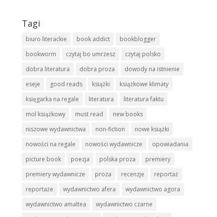
Tagi
biuro literackie
book addict
bookblogger
bookworm
czytaj bo umrzesz
czytaj polsko
dobra literatura
dobra proza
dowody na istnienie
eseje
good reads
książki
książkowe klimaty
księgarka na regale
literatura
literatura faktu
mol książkowy
must read
new books
niszowe wydawnictwa
non-fiction
nowe książki
nowości na regale
nowości wydawnicze
opowiadania
picture book
poezja
polska proza
premiery
premiery wydawnicze
proza
recenzje
reportaż
reportaże
wydawnictwo afera
wydawnictwo agora
wydawnictwo amaltea
wydawnictwo czarne