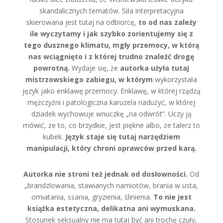
skandalicznych tematów. Siła interpretacyjna
skierowana jest tutaj na odbiorcę,
to od nas zależy
ile wyczytamy i jak szybko zorientujemy się z
tego dusznego klimatu, mgły przemocy, w którą
nas wciągnięto i z której trudno znaleźć drogę
powrotną.
Wydaje się, że
autorka użyła tutaj
mistrzowskiego zabiegu, w którym
wykorzystała
język jako enklawę przemocy. Enklawę, w której rządzą
mężczyźni i patologiczna karuzela nadużyć, w której
dziadek wychowuje wnuczkę „na odwrót”. Uczy ją
mówić, że to, co brzydkie, jest piękne albo, że talerz to
kubek.
Język staje się tutaj narzędziem
manipulacji, który chroni oprawców przed karą.
Autorka nie stroni też jednak od dosłowności.
Od
„brandzlowania, stawianych namiotów, brania w usta,
omiatania, ssania, gryzienia, ślinienia.
To nie jest
książka estetyczna, delikatna ani wymuskana.
Stosunek seksualny nie ma tutaj być ani trochę czuły,