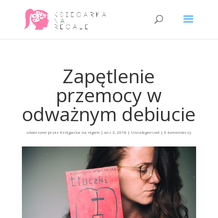
Zapętlenie
przemocy w
odważnym debiucie
utworzone przez
Księgarka na regale
|
wrz 3, 2018
|
Uncategorized
|
0 komentarzy