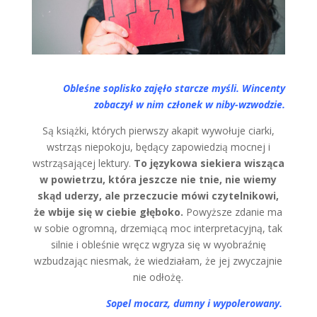
Obleśne soplisko zajęło starcze myśli. Wincenty
zobaczył w nim członek w niby-wzwodzie.
Są książki, których pierwszy akapit wywołuje ciarki,
wstrząs niepokoju, będący zapowiedzią mocnej i
wstrząsającej lektury.
To językowa siekiera wisząca
w powietrzu, która jeszcze nie tnie, nie wiemy
skąd uderzy, ale przeczucie mówi czytelnikowi,
że wbije się w ciebie głęboko.
Powyższe zdanie ma
w sobie ogromną, drzemiącą moc interpretacyjną, tak
silnie i obleśnie wręcz wgryza się w wyobraźnię
wzbudzając niesmak, że wiedziałam, że jej zwyczajnie
nie odłożę.
Sopel mocarz, dumny i wypolerowany.