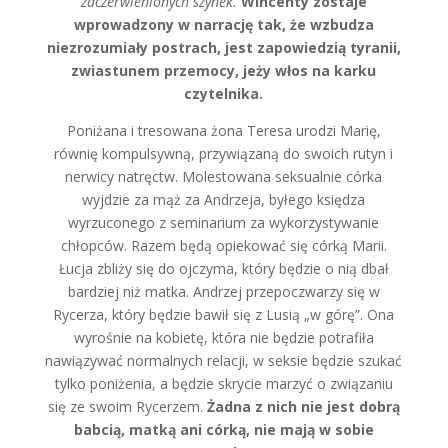
zaczerwienionych szynek.
Wincenty zostaje
wprowadzony w narrację tak, że wzbudza
niezrozumiały postrach, jest zapowiedzią tyranii,
zwiastunem przemocy, jeży włos na karku
czytelnika.
Poniżana i tresowana żona Teresa urodzi Marię,
równię kompulsywną, przywiązaną do swoich rutyn i
nerwicy natręctw. Molestowana seksualnie córka
wyjdzie za mąż za Andrzeja, byłego księdza
wyrzuconego z seminarium za wykorzystywanie
chłopców. Razem będą opiekować się córką Marii.
Łucja zbliży się do ojczyma, który będzie o nią dbał
bardziej niż matka. Andrzej przepoczwarzy się w
Rycerza, który będzie bawił się z Lusią „w górę”. Ona
wyrośnie na kobietę, która nie będzie potrafiła
nawiązywać normalnych relacji, w seksie będzie szukać
tylko poniżenia, a będzie skrycie marzyć o związaniu
się ze swoim Rycerzem.
Żadna z nich nie jest dobrą
babcią, matką ani córką, nie mają w sobie