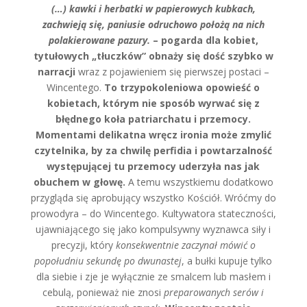
(…) kawki i herbatki w papierowych kubkach,
zachwieją się, paniusie odruchowo położą na nich
polakierowane pazury.
– pogarda dla kobiet,
tytułowych „tłuczków” obnaży się dość szybko w
narracji
wraz z pojawieniem się pierwszej postaci –
Wincentego.
To trzypokoleniowa opowieść o
kobietach, którym nie sposób wyrwać się z
błędnego koła patriarchatu i przemocy.
Momentami delikatna wręcz ironia może zmylić
czytelnika, by za chwilę perfidia i powtarzalność
występującej tu przemocy uderzyła nas jak
obuchem w głowę.
A temu wszystkiemu dodatkowo
przygląda się aprobujący wszystko Kościół. Wróćmy do
prowodyra – do Wincentego. Kultywatora stateczności,
ujawniającego się jako kompulsywny wyznawca siły i
precyzji, który
konsekwentnie zaczynał mówić o
popołudniu sekundę po dwunastej
, a bułki kupuje tylko
dla siebie i zje je wyłącznie ze smalcem lub masłem i
cebulą, ponieważ nie znosi
preparowanych serów i