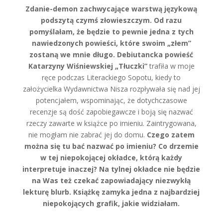
Zdanie-demon zachwycające warstwą językową
podszytą czymś złowieszczym. Od razu
pomyślałam, że będzie to pewnie jedna z tych
nawiedzonych powieści, które swoim „złem”
zostaną we mnie długo. Debiutancka powieść
Katarzyny Wiśniewskiej „Tłuczki”
trafiła w moje
ręce podczas Literackiego Sopotu, kiedy to
założycielka Wydawnictwa Nisza rozpływała się nad jej
potencjałem, wspominając, że dotychczasowe
recenzje są dość zapobiegawcze i boją się nazwać
rzeczy zawarte w książce po imieniu. Zaintrygowana,
nie mogłam nie zabrać jej do domu.
Czego zatem
można się tu bać nazwać po imieniu? Co drzemie
w tej niepokojącej okładce, którą każdy
interpretuje inaczej? Na tylnej okładce nie będzie
na Was też czekać zapowiadający niezwykłą
lekturę blurb. Książkę zamyka jedna z najbardziej
niepokojących grafik, jakie widziałam.