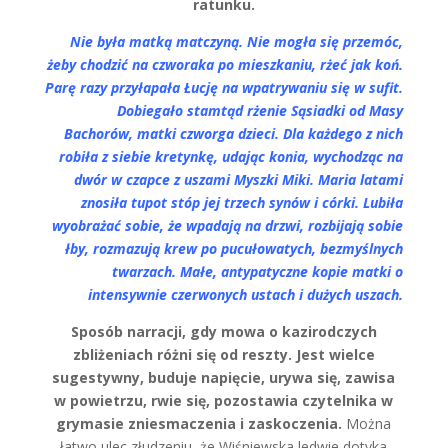
ratunku.
Nie była matką matczyną. Nie mogła się przemóc,
żeby chodzić na czworaka po mieszkaniu, rżeć jak koń.
Parę razy przyłapała Łucję na wpatrywaniu się w sufit.
Dobiegało stamtąd rżenie Sąsiadki od Masy
Bachorów, matki czworga dzieci. Dla każdego z nich
robiła z siebie kretynkę, udając konia, wychodząc na
dwór w czapce z uszami Myszki Miki. Maria latami
znosiła tupot stóp jej trzech synów i córki. Lubiła
wyobrażać sobie, że wpadają na drzwi, rozbijają sobie
łby, rozmazują krew po pucułowatych, bezmyślnych
twarzach. Małe, antypatyczne kopie matki o
intensywnie czerwonych ustach i dużych uszach.
Sposób narracji, gdy mowa o kazirodczych
zbliżeniach różni się od reszty. Jest wielce
sugestywny, buduje napięcie, urywa się, zawisa
w powietrzu, rwie się, pozostawia czytelnika w
grymasie zniesmaczenia i zaskoczenia.
Można
łatwo ulec złudzeniu, że Wiśniewska ledwie dotyka